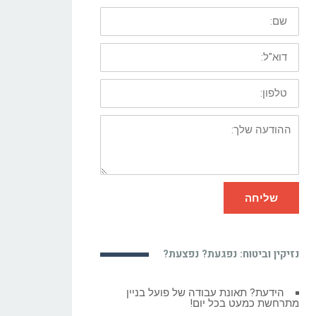
שם:
דוא"ל:
טלפון:
ההודעה
שלך:
שליחה
נזיקין וביטוח: נפגעת? נפצעת?
רופא שטועה בבחירת טיפול אינו בהכרח
רשלן!