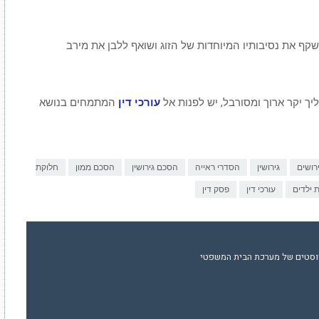
 משקף את נסיבותיו המיוחדות של הזוג ושואף ללבן את מירב
ך יקר ארוך ומסורבל, יש לפנות אל
עורכי דין
המתמחים בנושא
רושים
גירושין
הסדרי ראייה
הסכם גירושין
הסכם ממון
חלוקת
 ילדים
עורכי דין
פסק דין
וסטים של מערכת הבית המשפטי