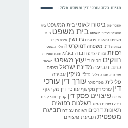
תגיות בלוג עורכי דין ומשפט אלול:
ביטוח לאומי
בית המשפט
אפוטרופוס
בית
בית משפט
בית
המשפט לענייני משפחה
גירושין
משפט השלום
גירושים
גניבת עין
דיני
דמוקרטיה
דיני משפחה
הליך משפטי
בנקאות
זכויות
חברה בע"מ
זכויות יוצרים
חובת הזהירות
חוקים
יעוץ משפטי
חקירות
ישראל
כתב תביעה
מדינת ישראל
מיסים
נזיקין
עבירה
נדל"ן
משכנתא
משפט פלילי
עורך דין
עורכי
פלילית
עופר סולר
דין
עורכי דין נזקי גוף
עורכי דין נזקי גוף
פיצויים
פסק דין
קניין רוחני
קניית
ערבות
רשלנות רפואית
רשויות המס
דירה
תביעה
תאונות דרכים
תאונות עבודה
משפטית
תביעת פיצויים