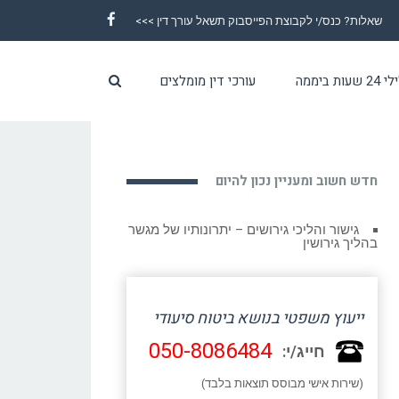
שאלות? כנס/י לקבוצת הפייסבוק תשאל עורך דין >>>
Facebook
ת ביממה
עורכי דין מומלצים
חדש חשוב ומעניין נכון להיום
גישור והליכי גירושים – יתרונותיו של מגשר
בהליך גירושין
ייעוץ משפטי בנושא ביטוח סיעודי
050-8086484
חייג/י:
(שירות אישי מבוסס תוצאות בלבד)