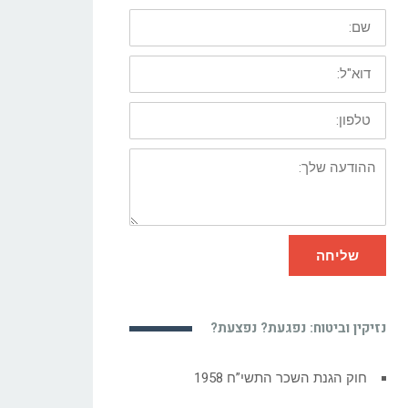
שם:
דוא"ל:
טלפון:
ההודעה
שלך:
שליחה
נזיקין וביטוח: נפגעת? נפצעת?
רשלנות רפואית בטיפול שיניים – מקרה
לדוגמא