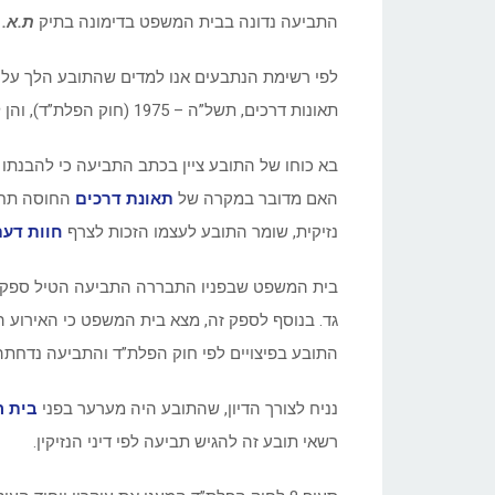
התביעה נדונה בבית המשפט בדימונה בתיק
ת.א. 18229-07-11 גד נ’ כלל ביטוח וא
לפי רשימת הנתבעים אנו למדים שהתובע הלך על כל
תאונות דרכים, תשל”ה – 1975 (חוק הפלת”ד), והן לפי פקודת הנזיקין [נוסח חדש], תשכ”ח – 1968.
בא כוחו של התובע ציין בכתב התביעה כי להבנתו
האם מדובר במקרה של
תאונת דרכים
החוסה תחת 
נזיקית, שומר התובע לעצמו הזכות לצרף
חוות דעת
בית המשפט שבפניו התבררה התביעה הטיל ספק בנ
גד. בנוסף לספק זה, מצא בית המשפט כי האירוע 
התובע בפיצויים לפי חוק הפלת”ד והתביעה נדחתה
נניח לצורך הדיון, שהתובע היה מערער בפני
בית ה
רשאי תובע זה להגיש תביעה לפי דיני הנזיקין.