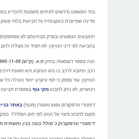
בתי המשפט נדרשים לעיתים מזומנות להכריע בסוגי
מדינה שמייצרת בעקבותיה גל תביעות בלתי פוסק. 
התובעים הנפגעים ובצדק מבחינתם לא מסתפקים 
בתביעה לפי דיני הנזיקין. לא תמיד זה מצליח ל
הנה מספר דוגמאות: בתיק
ת.א. (ק”ש) 21995-11-09 פרדז’י שמעוני נ’ יוסף בלוך
הנזיקין. עוד נפסק כי לפי עיקרון ייחוד העילה כל
רכושיים, לא ניתן לתבוע
נזקי גוף
במסגרת תביעה נ
דימטרי טרפקצ’וק נפגע מעגורן (מנוף)
באתר בניי
מקום לתבוע פיצוי על הנזק לפי חוק הפלת”ד. במק
דימטרי טרפקצ’וק נ’ סולל בונה בנין ותשתית 