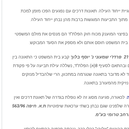
ית ייחוד העילה. תאונות דרכים עם נפגעים הפכו מזמן למכת
מתוך התביעות המוגשות ברבות מהן נבחן ייחוד העילה.
בפיצוי המוענק מכוח חוק הפלת”ד הם מנסים את מזלם המשפטי
הם. בית המשפט חוסם אותם ולא מספק את הסעד המבוקש.
קבע בית המשפט כי התאונה בין
רכב התובע לרכב בו נהג הנתבע היא תאונת דרכים ובהתאם לסעיף 8(א) הפלת”ד, נשללה עילת תביעה על פי פקודת
 עוד לא מדובר בתאונה שנגרמה במתכוון, הרי שלהבדיל מנזקים
זיקית מהמעורב בתאונה.
ה
. לכאורה, פגיעה מסוג זה לא נופלת בגדרה של תאונת דרכים ואין
רה שלפנינו שגם נבחן בשתי ערכאות שיפוטיות
ת.א. חיפה 563/96
מרחב טרומי בע”מ
.