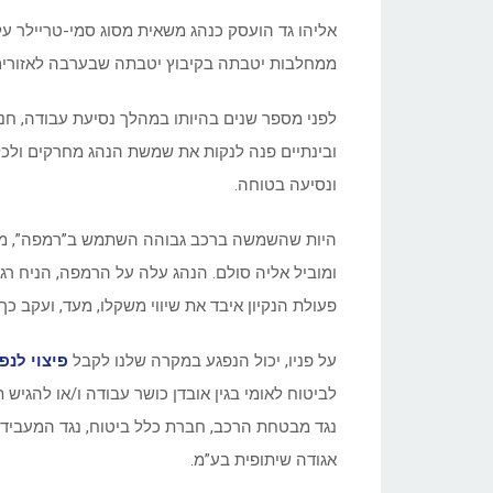
אליהו גד הועסק כנהג משאית מסוג סמי-טריילר על
ממחלבות יטבתה בקיבוץ יטבתה שבערבה לאזורים 
לפני מספר שנים בהיותו במהלך נסיעת עבודה, חנ
ובינתיים פנה לנקות את שמשת הנהג מחרקים ולכל
ונסיעה בטוחה.
היות שהשמשה ברכב גבוהה השתמש ב”רמפה”, משטח
ומוביל אליה סולם. הנהג עלה על הרמפה, הניח רג
פעולת הנקיון איבד את שיווי משקלו, מעד, ועקב כ
על פניו, יכול הנפגע במקרה שלנו לקבל
פיצוי לנפ
לביטוח לאומי בגין אובדן כושר עבודה ו/או להגיש ת
נגד מבטחת הרכב, חברת כלל ביטוח, נגד המעביד,
אגודה שיתופית בע”מ.