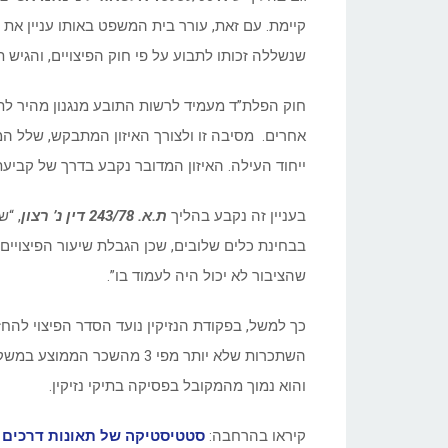
קיימת. עם זאת, עורר בית המשפט באותו עניין א
שנשללה זכותו לתבוע על פי חוק הפיצויים, והגיש ת
חוק הפלת”ד מעמיד לרשות התובע מנגנון מהיר ל
אחרים. מסיבה זו ולצורך האיזון המתבקש, שלל המחו
ייחוד העילה. האיזון המדובר נקבע בדרך של קביעת
בעניין זה נקבע בהליך
ת.א. 243/78 דין נ’ רצון
, “
בבחינת כלים שלובים, שכן הגבלת שיעור הפיצויי
שהציבור לא יכול היה לעמוד בו”.
כך למשל, בפקודת הנזיקין נועד הסדר הפיצוי להח
השתכרות שלא יותר מפי 3 מהשכר הממוצע במשק. אפילו
והוא נמוך מהמקובל בפסיקה בתיקי נזיקין.
קיראו בהרחבה:
סטטיסטיקה של תאונות דרכים ביש