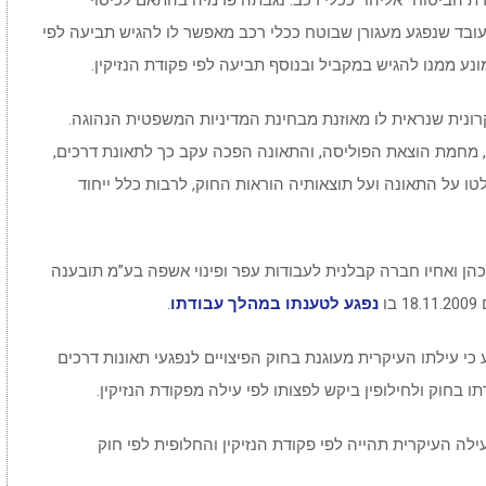
 הביטוח “אליהו” ככלי רכב. נגבתה פרמיה בהתאם לכיסוי
ובד שנפגע מעגורן שבוטח ככלי רכב מאפשר לו להגיש תביעה לפי
נע ממנו להגיש במקביל ובנוסף תביעה לפי פקודת הנזיקין.
נית שנראית לו מאוזנת מבחינת המדיניות המשפטית הנהוגה.
 מחמת הוצאת הפוליסה, והתאונה הפכה עקב כך לתאונת דרכים,
טו על התאונה ועל תוצאותיה הוראות החוק, לרבות כלל ייחוד
גיש נגד מעבידו, צבי כהן ואחיו חברה קבלנית לעבודות עפר ופינוי אשפה בע”מ תובענה
ו
נפגע לטענתו במהלך עבודתו
.
 עילתו העיקרית מעוגנת בחוק הפיצויים לנפגעי תאונות דרכים
ו בחוק ולחילופין ביקש לפצותו לפי עילה מפקודת הנזיקין.
 העיקרית תהייה לפי פקודת הנזיקין והחלופית לפי חוק