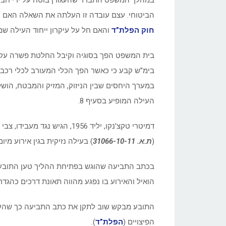
במהלך המשפט התברר שהעגורן בוטח על ידי חברת
הביטוחי. עצם עובדה זו העלתה את השאלה האם ע
חוק הפלת”ד
והאם חל על עיקרון ייחוד העילה שמו
בית המשפט הפך בסוגיה וקיבל החלטת פשרה עקרו
בימ”ש קבע כי כאשר הפך הכלי המעורב לכלי רכב,
במערך היחסים שבין הניזוק, המזיק והמבטח, הושל
העילה המופיע בסעיף 8.
דמיטרי טקצ’נקו, יליד 1956, ה
(
ת.א. 31066-10-11
) בעילה נזיקית בגין אירוע מיום 18.11.2009 ב
בכתב התביעה שהוגש בפתיחת ההליך טען התובע כי
הואיל והאירוע בו נפגע מהווה תאונת דרכים כהגדרת
התובע מבקש שוב לתקן את כתב התביעה כך שהעילה
הפיצויים (
הפלת”ד
).