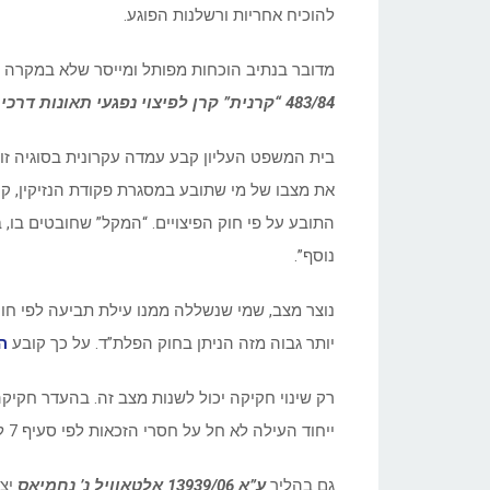
להוכיח אחריות ורשלנות הפוגע.
מדובר בנתיב הוכחות מפותל ומייסר שלא במקרה כונ
483/84 “קרנית” קרן לפיצוי נפגעי תאונות דרכים נ’ אברהם
בית המשפט העליון קבע עמדה עקרונית בסוגיה זו 
את מצבו של מי שתובע במסגרת פקודת הנזיקין, קו
התובע על פי חוק הפיצויים. “המקל” שחובטים בו, 
נוסף”.
נוצר מצב, שמי שנשללה ממנו עילת תביעה לפי חוק 
יותר גבוה מזה הניתן בחוק הפלת”ד. על כך קובע
ה
רק שינוי חקיקה יכול לשנות מצב זה. בהעדר חקיק
ייחוד העילה לא חל על חסרי הזכאות לפי סעיף 7 לחוק הפיצויים, והם זכאים לתבוע פיצוי מכוח פקודת הנזיקין.
גם בהליך
ע”א 13939/06 אלטאוויל נ’ נחמיאס
יצא