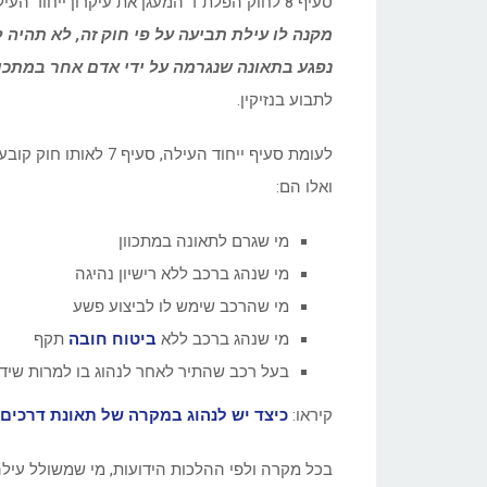
סעיף 8 לחוק הפלת”ד המעגן את עיקרון ייחוד העילה עונה על שאלה זו וקובע בסעיף קטן א’ כי:
מקנה לו עילת תביעה על פי חוק זה, לא תהיה ל
נפגע בתאונה שנגרמה על ידי אדם אחר במתכוו
לתבוע בנזיקין.
לעומת סעיף ייחוד העיל
ואלו הם:
מי שגרם לתאונה במתכוון
מי שנהג ברכב ללא רישיון נהיגה
מי שהרכב שימש לו לביצוע פשע
מי שנהג ברכב ללא
ביטוח חובה
תקף
בעל רכב שהתיר לאחר לנהוג בו למרות שידע
קיראו:
כיצד יש לנהוג במקרה של תאונת דרכים
בכל מקרה ולפי ההלכות הידועות, מי שמשולל עילה לת