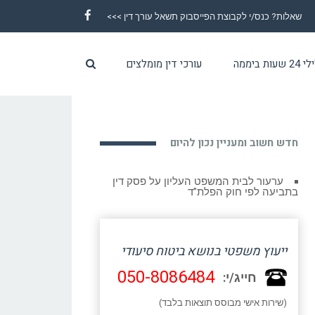
שאלות? כנס/י לקבוצת הפייסבוק תשאל עורך דין >>>
Facebook
ת ביממה
עורכי דין מומלצים
חדש חשוב ומעניין נכון להיום
ערעור לבית המשפט העליון על פסק דין
בתביעה לפי חוק הפלת”ד
ייעוץ משפטי בנושא ביטוח סיעודי
050-8086484
חייג/י:
(שירות אישי מבוסס תוצאות בלבד)