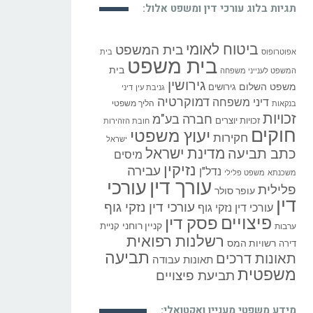
תגיות בלוג עורכי דין ומשפט אלול:
ביטוח לאומי
בית המשפט
אפוטרופוס
בית
בית משפט
בית
המשפט לענייני משפחה
גירושין
משפט השלום
גירושים
גניבת עין
דיני
דמוקרטיה
דיני משפחה
הליך משפטי
בנקאות
זכויות
חברה בע"מ
זכויות יוצרים
חובת הזהירות
חוקים
יעוץ משפטי
חקירות
ישראל
כתב תביעה
מדינת ישראל
מיסים
נזיקין
עבירה
נדל"ן
משכנתא
משפט פלילי
עורך דין
עורכי
פלילית
עופר סולר
דין
עורכי דין נזקי גוף
עורכי דין נזקי גוף
פיצויים
פסק דין
קניין רוחני
קניית
ערבות
רשלנות רפואית
רשויות המס
דירה
תביעה
תאונות דרכים
תאונות עבודה
משפטית
תביעת פיצויים