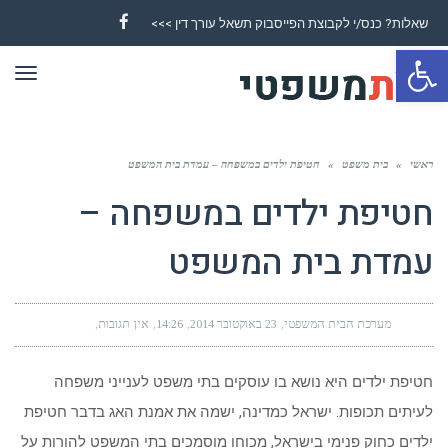
שאלות? כנס/י לקבוצת הפייסבוק תשאל עורך דין >>>
Facebook
פתח סרגל נגישות
תפר
ראשי
»
בית משפט
»
חטיפת ילדים במשפחה – עמדת בית המשפט
חטיפת ילדים במשפחה –
עמדת בית המשפט
מערכת הבית המשפטי
23 באוקטובר 2014
14:26
אין תגובות
חטיפת ילדים היא נושא בו עוסקים בתי משפט לענייני משפחה
לעיתים תכופות. ישראל כמדינה, ישמה את אמנת האג בדבר חטיפת
ילדים כחוק פנימי בישראל, מכוחו מוסמכים בתי המשפט להורות על