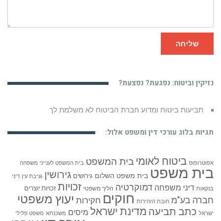
שליחה
נזיקין וביטוח: נפגעת? נפצעת?
תביעות ביטוח ומדוע חברת הביטוח לא משלמת לך
תגיות בלוג עורכי דין ומשפט אלול:
ביטוח לאומי
בית המשפט
אפוטרופוס
בית המשפט לענייני משפחה
בית משפט
גירושין
בית משפט השלום
גירושים
גניבת עין
דיני
זכויות
דמוקרטיה
דיני משפחה
זכויות יוצרים
הליך משפטי
בנקאות
חוקים
יעוץ משפטי
חברה בע"מ
חקירות
חובת הזהירות
כתב תביעה
מדינת ישראל
מיסים
ישראל
משכנתא
משפט פלילי