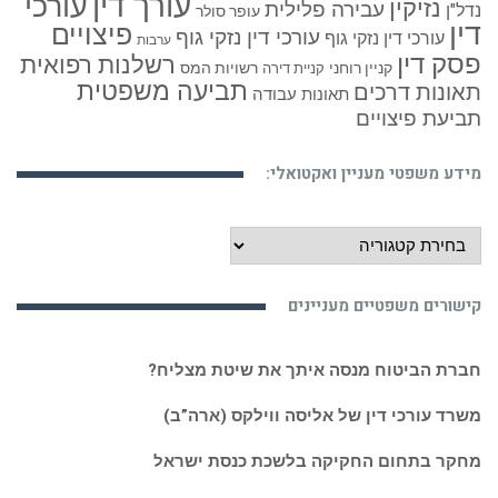
עורך דין
עורכי
נזיקין
עבירה פלילית
נדל"ן
עופר סולר
דין
פיצויים
עורכי דין נזקי גוף
עורכי דין נזקי גוף
ערבות
פסק דין
רשלנות רפואית
קניין רוחני
רשויות המס
קניית דירה
תביעה משפטית
תאונות דרכים
תאונות עבודה
תביעת פיצויים
מידע משפטי מעניין ואקטואלי:
מידע
משפטי
מעניין
קישורים משפטיים מעניינים
ואקטואלי:
חברת הביטוח מנסה איתך את שיטת מצליח?
משרד עורכי דין של אליסה ווילקס (ארה”ב)
מחקר בתחום החקיקה בלשכת כנסת ישראל