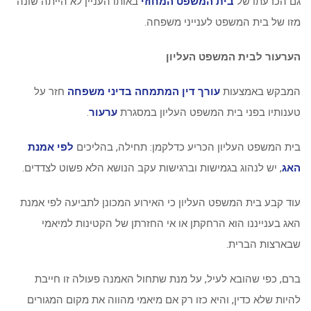
גם הכרעתו של
בית המשפט המחוזי
באותו העניין לא הייתה שונה
מזו של בית המשפט לענייני משפחה.
הערעור לבית המשפט העליון
המבקש באמצעות
עורך דין המתמחה בדיני משפחה
חזר על
טענותיו בפני בית המשפט העליון במסגרת
ערעור
.
בית המשפט העליון הכריע כדלקמן: תחילה, בהליכים
לפי אמנת
האג
, יש לנהוג בגמישות וברגישות עקב הנושא הלא פשוט לצדדים.
עוד קבע בית המשפט העליון כי האירוע המכונן לתביעה לפי אמנת
האג בענייננו הוא הרחקתן או אי החזרתן של הקטינות למיאמי
שבארצות הברית.
ברם, כפי שהובא לעיל, על מנת שתחול האמנה פעולה זו חייבת
להיות שלא כדין, והיא כזו רק אם מיאמי מהווה את מקום המגורים