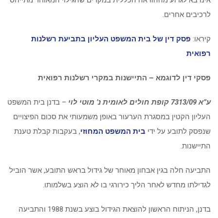
אינו בא לגרוע מההוראה הכללית במקרים שהגילוי המאוחר מתייחס
לרכיבים אחרים.
קיראו:
פסק דין של בית המשפט העליון בתביעת רשלנות
רפואית
פסקי דין לדוגמא – התיישנות במקרי רשלנות רפואית
ע”א 7313/09 קופת חולים לאומית נ’ מוטי לוי
– בדנן בית המשפט
העליון הקטין במסגרת הערעור באופן משמעותי את סכום הפיצויים
שנפסק לתובע על ידי
בית המשפט המחוזי
, בעקבות קבלת טענת
התיישנות.
התביעה חלה בגין אבחון מאוחר של גידול בראש התובע, אשר הוביל
לגדילתו מחדש לאחר הליך כירורגי בו לא הוצע בשלמותו.
בדנן, הניתוח הראשון להוצאת הגידול בוצע בשנת 1988 והתביעה