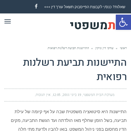
שאלות? כנס/י לקבוצת הפייסבוק תשאל עורך דין >>>
Facebook
פתח סרגל נגישות
תפר
ראשי
»
עורכי דין נזיקין
»
התיישנות תביעת רשלנות רפואית
התיישנות תביעת רשלנות
רפואית
מערכת הבית המשפטי
19 ביוני 2011
12:05
אין תגובות
התיישנות היא סיטואציה משפטית שבה על אף קיומה של עילת
תביעה, בשל הזמן שחלף מאז הולדתה ועד הגשת התביעה, מקים
הדין מחסום בפני ניהול המשפט. בואו להבין ולדעת מתי חלה