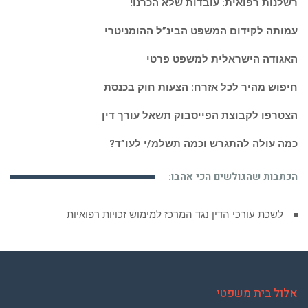
רשלנות רפואית: עובדות שלא הכרנו!
עמותה לקידום המשפט הבינ”ל ההומניטרי
האגודה הישראלית למשפט פרטי
חיפוש מהיר לכל אזרח: הצעות חוק בכנסת
הצטרפו לקבוצת הפייסבוק תשאל עורך דין
כמה עולה להתגרש וכמה תשלמ/י לעו”ד?
הכתבות שהגולשים הכי אהבו:
לשכת עורכי הדין נגד המרכז למימוש זכויות רפואיות
אלול בית משפטי