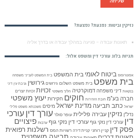
שליחה
נזיקין וביטוח: נפגעת? נפצעת?
תאונות עבודה – פגיעה במהלך עבודה או בדרך אליה
תגיות בלוג עורכי דין ומשפט אלול:
ביטוח לאומי
בית המשפט
אפוטרופוס
בית המשפט לענייני משפחה
בית משפט
גירושין
בית משפט השלום
גירושים
גניבת עין
דיני
זכויות
דמוקרטיה
דיני משפחה
זכויות יוצרים
הליך משפטי
בנקאות
חוקים
יעוץ משפטי
חברה בע"מ
חקירות
חובת הזהירות
כתב תביעה
מדינת ישראל
מיסים
ישראל
משכנתא
משפט פלילי
עורך דין
עורכי
נזיקין
עבירה פלילית
נדל"ן
עופר סולר
דין
פיצויים
עורכי דין נזקי גוף
עורכי דין נזקי גוף
ערבות
פסק דין
רשלנות רפואית
קניין רוחני
רשויות המס
קניית דירה
תביעה משפטית
תאונות דרכים
תאונות עבודה