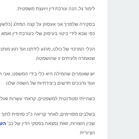
לימור גל, הנה עורכת דין ויועצת משפטית
.
בסקירה שלפניך אני אעסוק על קצה המזלג (כלשון ע
כפי שבא לידי ביטוי בעיסוק שלי כעורכת-דין ואמא.
הכלי המרכזי של כולנו, מרגע לידתנו ועד רגע מותנו
שנאמרה ולעיתים זו שהושמטה.
יש שאומרים שהמילה היא כלי בידי המשפט, ואני 
ועוד נדבכים חדשים ביצירתיות של השפה שלנו.
כשהייתי סטודנטית למשפטים, קראתי עשרות ואול
בשלבים מסויימים, לאחר קריאה כ”כ סזיפית לתוך ה
שבין השורות, וזאת נמצאה בפסקי הדין של כב’
השו
הציורית.