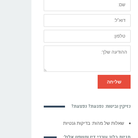
שם:
דוא"ל:
טלפון:
ההודעה
שלך:
שליחה
נזיקין וביטוח: נפגעת? נפצעת?
איראן גרעינית – חשש אמיתי או דמגוגיה
של מנהיגים? מאמר דעה