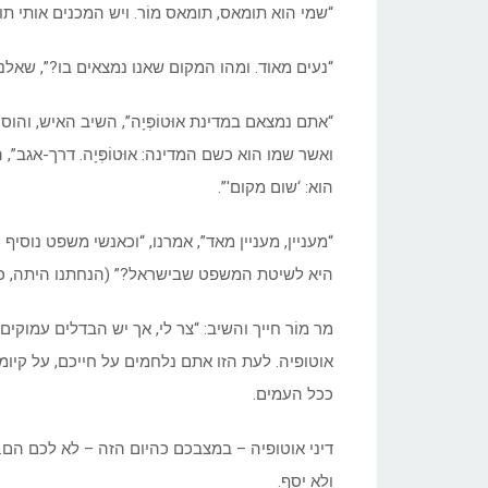
“שמי הוא תומאס, תומאס מוֹר. ויש המכנים אותי תומא
“נעים מאוד. ומהו המקום שאנו נמצאים בו?”, שאלנו
“אתם נמצאם במדינת אוּטוֹפְּיָה”, השיב האיש, וה
ואשר שמו הוא כשם המדינה: אוּטוֹפְּיָה. דרך-אגב”,
הוא: ‘שום מקום'”.
“מעניין, מעניין מאד”, אמרנו, “וכאנשי משפט נוס
היא לשיטת המשפט שבישראל?” (הנחתנו היתה, כ
מר מוֹר חייך והשיב: “צר לי, אך יש הבדלים עמוקי
אוטופיה. לעת הזו אתם נלחמים על חייכם, על קיומ
ככל העמים.
דיני אוטופיה – במצבכם כהיום הזה – לא לכם הם. 
ולא יסף.