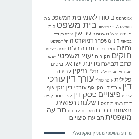
תגיות בלוג עורכי דין ומשפט אלול:
ביטוח לאומי
בית המשפט
אפוטרופוס
בית
בית משפט
בית
המשפט לענייני משפחה
גירושין
משפט השלום
גירושים
גניבת עין
דיני
דמוקרטיה
דיני משפחה
הליך משפטי
בנקאות
זכויות
חברה בע"מ
זכויות יוצרים
חובת הזהירות
חוקים
יעוץ משפטי
חקירות
ישראל
כתב תביעה
מדינת ישראל
מיסים
נזיקין
עבירה
נדל"ן
משכנתא
משפט פלילי
עורך דין
עורכי
פלילית
עופר סולר
דין
עורכי דין נזקי גוף
עורכי דין נזקי גוף
פיצויים
פסק דין
קניין רוחני
קניית
ערבות
רשלנות רפואית
רשויות המס
דירה
תביעה
תאונות דרכים
תאונות עבודה
משפטית
תביעת פיצויים
מידע משפטי מעניין ואקטואלי: