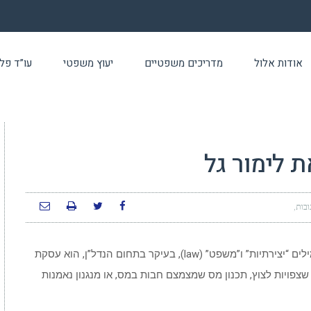
אודות אלול
מדריכים משפטיים
יעוץ משפטי
עו”ד פלילי 24 שעו
 לימור גל
ובות
החיבור הטבעי הראשוני שעולה בראש בין שתי המילים “יצירתיות” ו”משפט” (law), בעיקר בתחום הנדל”ן, הוא עסקת
פויות לצוץ, תכנון מס שמצמצם חבות במס, או מנגנון נאמנות