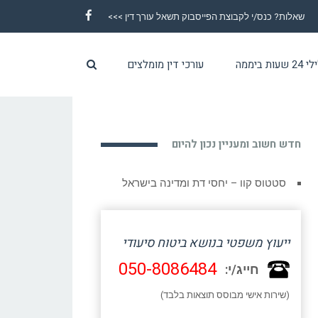
שאלות? כנס/י לקבוצת הפייסבוק תשאל עורך דין >>>
Facebook
ת ביממה
עורכי דין מומלצים
חדש חשוב ומעניין נכון להיום
סטטוס קוו – יחסי דת ומדינה בישראל
ייעוץ משפטי בנושא ביטוח סיעודי
050-8086484
חייג/י:
(שירות אישי מבוסס תוצאות בלבד)