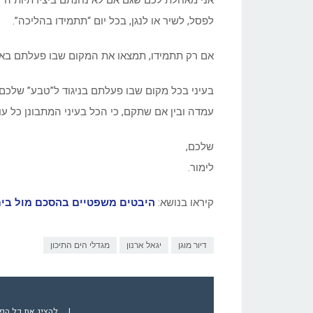
אני מאחלת לכם שגם אם לא נחנתם ביצירתיות ה”טב
לפסל, לשיר או לנגן, בכל יום “תתמידו בהליכה”.
אם רק תתמידו, תמצאו את המקום שבו פעלתם באופן
בעיני בכל מקום שבו פעלתם בניגוד ל”טבע” שלכם
עמדה ובין אם שתקם, כי הכל בעיני המתבונן כל עו
שלכם,
לימור.
קיראו בנושא:
היבטים משפטיים בהסכם מול בית 
דיור מוגן
יגאל ארנון
מגדלי הים התיכון
|
להציג את כל הפ