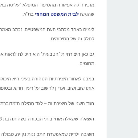
מזכירה לה אפיזודה מהסיפור המופלא “עליסה בארץ
שהוגשו
לבית המשפט המחוזי
בת”א.
לימים באחד מכתבי העת המשפטיים, נכתב מאמר ע
לחלק זה של הסיכומים.
גם כאן היצירתיות “הטבעית” היא היכולת לראות את
תחומים.
במבט לאחור היצירתיות הטהורה בעיני היא היכול
אותו שוב ושוב, ועדיין לחשוב על רעיון חדש, ובסופו
הצד השני של היצירתיות – לצד המילה ה”מדוברת” 
השאלה ששאלה אותי ביתי הבכורה כשהיתה בת 3 ממחישה את הענין: “אמא, איך זה יכול להיות שמרשמלו מתוק?”.
חשיבה ילדית שמאפשרת התבוננות נקייה, טבולה 