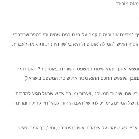
ס מוֹרוּס”.
.
וסיף: “מדינת אוטופיה הוקמה על-פי תוכנית שהיתוותי בספר שכתבתי
 הוסיף האיש, “המילה ‘אוטופיה’ היא בלשון היוונית, ותרגומה לעברית
יף ונשאל אותך: ומהי שיטת המשפט השוררת באוטופיה? האם דומה
מובן, שהאיש החכם ההוא מכיר את שיטת המשפט בישראל).
ם בין שתי שיטות המשפט, ויעבור זמן רב עד שישראל תגיע למדרגת
ה של המדינה, על יכולתו של העם היהודי לנהל חיי קהילה ומדינה
עדיין לא. שימרו על עצמכם, עשו כמיטבכם, וחיו”, כך אמר האיש