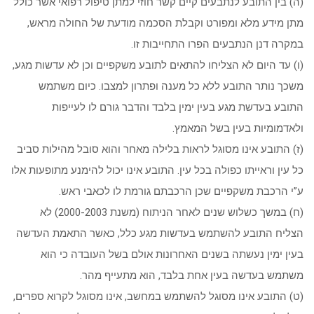
(ה) בין התובע לנתבעים קיים קשר חוזי למתן טיפול רפואי אשר כולל
מתן מידע מלא ומפורט וקבלת הסכמה מודעת של החולה מראש,
במקרה דנן הנתבעים הפרו התחייבות זו.
(ו) עד היום לא הצליחו להתאים לתובע משקפיים וכן לא עדשות מגע,
משכך נותר התובע ללא כל מענה ופתרון למצבו. כיום משתמש
התובע בעדשת מגע בעין ימין בלבד והדבר גורם לו לעייפות
ולאדמומיות בעין בשל המאמץ.
(ז) התובע אינו מסוגל לראות בלילה מאחר והוא סובל מהילות סביב
כל עין וראייתו כפולה בכל עין. התובע אינו יכול להימנע מתופעות אלו
ע”י הרכבת משקפיים שכן הרכבתם גורמת לו לכאבי ראש.
(ח) במשך כשלוש שנים לאחר הניתוח (משנת 2000-2003) לא
הצליח התובע להשתמש בעדשות מגע כלל, כאשר התאמת העדשה
בעין ימין נעשתה בשנים האחרונות אולם בשל העובדה כי הוא
משתמש בעדשה בעין אחת בלבד, הוא מתעייף מהר.
(ט) התובע אינו מסוגל להשתמש במחשב, אינו מסוגל לקרוא ספרים,