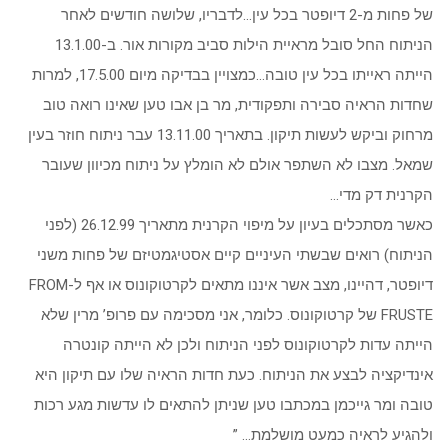
של פחות מ-2 דיופטר בכל עין…לדבריו, שלושה חודשים לאחר
הניתוח החל סובל מראיית הילות סביב מקורות אור. ב-13.1.00
הייתה ראייתו בכל עין טובה…כמצויין בבדיקה מיום 17.5.00, למרות
שחדות הראיה סבירה ותפקודית, מר בן אבו טען שאינו רואה טוב
מרחוק וביקש לעשות תיקון. בתאריך 13.11.00 עבר ניתוח חוזר בעין
שמאל. מצבו לא השתפר אולם לא הומלץ על ניתוח מכיוון שעובר
הקרנית דק מדי…
כאשר מסתכלים בעיון על מיפוי הקרנית מתאריך 26.12.99 (לפני
הניתוח) רואים שבשתי העיניים קיים אסטיגמטיזם של פחות משני
דיופטר, דהיינו, מצב אשר איננו מתאים לקרטוקונוס או אף ל-FROM
FRUSTE של קרטוקונוס. כלומר, אני מסכימה עם פרופ’ מרין שלא
הייתה עדות לקרטוקונוס לפני הניתוח ולכן לא הייתה קונטרה
אינדיקציה לבצע את הניתוח. כעת חדות הראיה שלו עם תיקון היא
טובה ומר גייכמן במכתבו טען שניתן להתאים לו עדשות מגע רכות
ולהגיע לראיה כמעט מושלמת… ”