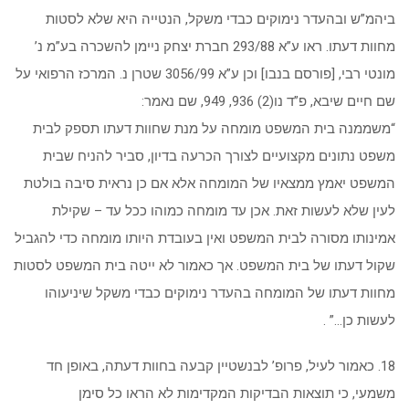
ביהמ”ש ובהעדר נימוקים כבדי משקל, הנטייה היא שלא לסטות
מחוות דעתו. ראו ע”א 293/88 חברת יצחק ניימן להשכרה בע”מ נ’
מונטי רבי, [פורסם בנבו] וכן ע”א 3056/99 שטרן נ. המרכז הרפואי על
שם חיים שיבא, פ”ד נו(2) 936, 949, שם נאמר:
“משממנה בית המשפט מומחה על מנת שחוות דעתו תספק לבית
משפט נתונים מקצועיים לצורך הכרעה בדיון, סביר להניח שבית
המשפט יאמץ ממצאיו של המומחה אלא אם כן נראית סיבה בולטת
לעין שלא לעשות זאת. אכן עד מומחה כמוהו ככל עד – שקילת
אמינותו מסורה לבית המשפט ואין בעובדת היותו מומחה כדי להגביל
שקול דעתו של בית המשפט. אך כאמור לא ייטה בית המשפט לסטות
מחוות דעתו של המומחה בהעדר נימוקים כבדי משקל שיניעוהו
לעשות כן…” .
18. כאמור לעיל, פרופ’ לבנשטיין קבעה בחוות דעתה, באופן חד
משמעי, כי תוצאות הבדיקות המקדימות לא הראו כל סימן