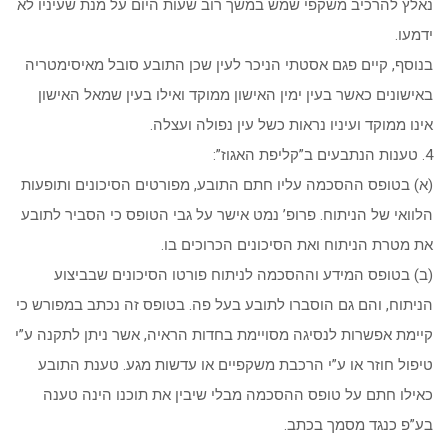
נאלץ להרכיב משקפי שמש במשך רוב שעות היום על מנת שעיניו לא
ידמעו.
בנוסף, קיים פגם אסטתי הניכר לעין שכן התובע סובל מאיסימטריה
באישונים כאשר בעין ימין האישון ממוקד ואילו בעין שמאל האישון
אינו ממוקד ועיניו נראות כשל עין נפולה ועצלה.
4. טענות הנתבעים ב”קליפת האגוז”:
(א) בטופס ההסכמה עליו חתם התובע, מפורטים הסיכונים ותופעות
הלוואי של הניתוח. פרופ’ נמט אישר על גבי הטופס כי הסביר לתובע
את מטרת הניתוח ואת הסיכונים הכרוכים בו.
(ב) בטופס המידע וההסכמה לניתוח פורטו הסיכונים שבביצוע
הניתוח, והם גם הוסברו לתובע בעל פה. בטופס זה נכתב במפורש כי
קיימת אפשרות לנסיגה מסויימת בחדות הראיה, אשר ניתן לתקנה ע”י
טיפול חוזר או ע”י הרכבת משקפיים או עדשות מגע. טענת התובע
כאילו חתם על טופס ההסכמה מבלי שיבין את תוכנו הינה טענה
בע”פ כנגד מסמך בכתב.