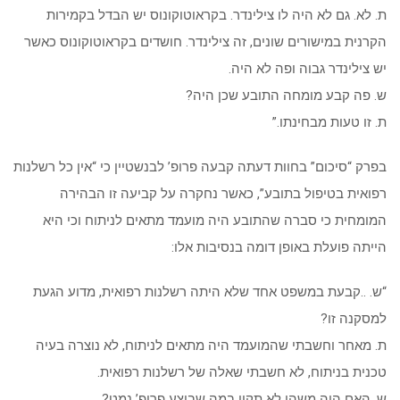
ת. לא. גם לא היה לו צילינדר. בקראוטוקונוס יש הבדל בקמירות
הקרנית במישורים שונים, זה צילינדר. חושדים בקראוטוקונוס כאשר
יש צילינדר גבוה ופה לא היה.
ש. פה קבע מומחה התובע שכן היה?
ת. זו טעות מבחינתו.”
בפרק “סיכום” בחוות דעתה קבעה פרופ’ לבנשטיין כי “אין כל רשלנות
רפואית בטיפול בתובע”, כאשר נחקרה על קביעה זו הבהירה
המומחית כי סברה שהתובע היה מועמד מתאים לניתוח וכי היא
הייתה פועלת באופן דומה בנסיבות אלו:
“ש. ..קבעת במשפט אחד שלא היתה רשלנות רפואית, מדוע הגעת
למסקנה זו?
ת. מאחר וחשבתי שהמועמד היה מתאים לניתוח, לא נוצרה בעיה
טכנית בניתוח, לא חשבתי שאלה של רשלנות רפואית.
ש. האם היה משהו לא תקין במה שביצע פרופ’ נמט?