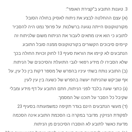
3. טענות התובע ב”קצירת האומר”:
(א) עצם ההחלטה לבצע את ניתוח לאסיק בחולה הסובל
מקורטוקונוס הייתה נגועה ברשלנות. על פרופ’ נמט היה להסביר
לתובע כי הוא אינו מתאים לעבור את הניתוח משום שלניתוח זה
קיימים סיבוכים הקשורים בקורטוקונוס ממנה סובל התובע.
הנתבעים לא קיימו את הוראת סעיף 13 לחוק זכויות החולה בכך
שלא הסבירו לו מידע רפואי לגבי התועלת והסיכונים של הניתוח.
(ב) התובע נותח בשתי עיניו בהפרש של מספר דקות בין כל עין, על
אף שביקש שהניתוח יעשה בהפרש של כשעה בין עין לעין.
(ג) כחצי שעה בלבד לפני הניתוח, חתם התובע על דף מידע ומבלי
שקיבל כל הסבר על תוכנו של המסמך.
(ד) מעשי הנתבעים הינם בגדר תקיפה כמשמעותה בסעיף 23
לפקודת הנזיקין. מדובר במקרה בו הסכמת התובע אינה הסכמה
מדעת כאשר לתובע לא הוסברו הסיכונים מן הניתוח.