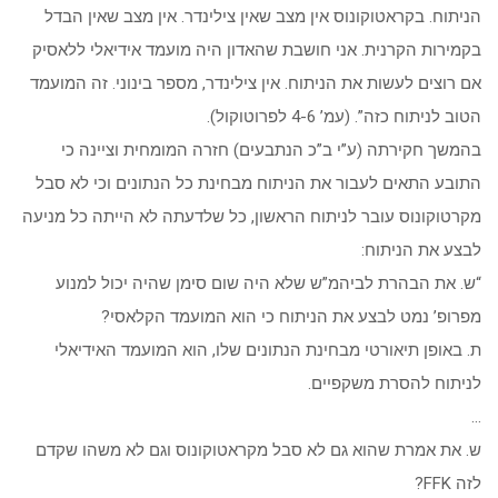
הניתוח. בקראטוקונוס אין מצב שאין צילינדר. אין מצב שאין הבדל
בקמירות הקרנית. אני חושבת שהאדון היה מועמד אידיאלי ללאסיק
אם רוצים לעשות את הניתוח. אין צילינדר, מספר בינוני. זה המועמד
הטוב לניתוח כזה”. (עמ’ 4-6 לפרוטוקול).
בהמשך חקירתה (ע”י ב”כ הנתבעים) חזרה המומחית וציינה כי
התובע התאים לעבור את הניתוח מבחינת כל הנתונים וכי לא סבל
מקרטוקונוס עובר לניתוח הראשון, כל שלדעתה לא הייתה כל מניעה
לבצע את הניתוח:
“ש. את הבהרת לביהמ”ש שלא היה שום סימן שהיה יכול למנוע
מפרופ’ נמט לבצע את הניתוח כי הוא המועמד הקלאסי?
ת. באופן תיאורטי מבחינת הנתונים שלו, הוא המועמד האידיאלי
לניתוח להסרת משקפיים.
…
ש. את אמרת שהוא גם לא סבל מקראטוקונוס וגם לא משהו שקדם
לזה FFK?