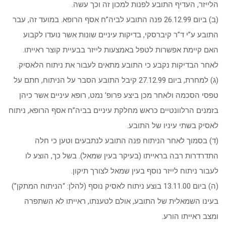
הלייזר, העדיף התובע לפנות למכון זה וכך עשה.
(ב) ביום 26.12.99 פנה התובע לביה”ח אסף הרופא. במועד זה, עבר
התובע ע”י ד”ר קיברסקי, בדיקות עיניים שונות אשר נועדו לקבוע
האם קיימת אפשרות לטפל באמצעות לייזר בבעיית קוצר ראייתו.
לאחר הבדיקות נקבע כי התובע מתאים לעבור את ניתוח הלאסיק.
(ג) למחרת, ביום 27.12.99 קיבל התובע הסבר על הניתוח, חתם על
טפסי הסכמה ולאחר מכן ביצע פרופ’ נמט, רופא עיניים אשר כיהן
בזמנים הרלוונטיים כראש מחלקת עיניים בביה”ח אסף הרופא, ניתוח
לאסיק בשתי עיניו של התובע.
(ד) בסמוך לאחר הניתוח פנה התובע לנתבעים וטען כי חלה
התדרדרות רבה בראייתו (בעיקר בעין שמאל). בשל כך, הוצע לו
לעבור ניתוח לייזר נוסף בעין שמאל לצורך תיקון.
(ה) ביום 13.11.00 בוצע ניתוח לאסיק נוסף (להלן: “הניתוח המתקן”)
בעינו השמאלית של התובע, אולם לטענתו, ראייתו לא השתפרה
ומצב ראייתו הורע.