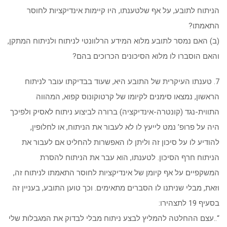
הניתוח לתובע, על אף שלטענתו, היו קיימות אינדיקציות לחוסר
התאמתו?
(ב) האם נמסר לתובע מלוא המידע הרלוונטי לניתוח ולניתוח המתקן,
והאם הוסברו לו מלוא הסיכונים הכרוכים בהם?
7. טענתו העיקרית של התובע היא, שעוד בבדיקתו עובר לניתוח
הראשון, נמצאו סימנים לקיומו של קרטוקונוס קפוא, המהווה
התווית-נגד (קונטרה-אינדיקציה) ברורה לביצוע ניתוח לאסיק ולפיכך
היה על פרופ’ נמט לייעץ לו לא לעבור את הניתוח, או לחלופין,
להודיע לו על סיכון זה וליתן לו האפשרות להחליט אם לעבור את
הניתוח חרף הסיכון. לטענתו, הוא עבר את הניתוח להסרת
המשקפיים על אף קיומן של אינדיקציות לחוסר התאמתו לניתוח זה,
וזאת, מבלי שניתנו לו הסברים מתאימים. וכך טוען התובע, בעניין זה
בסעיף 19 לתצהירו:
“..עצם ההחלטה להמליץ לבצע ניתוח מבלי לבדוק את המגבלות שלי