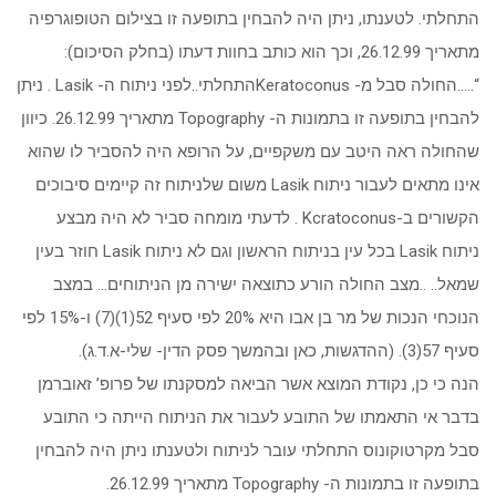
התחלתי. לטענתו, ניתן היה להבחין בתופעה זו בצילום הטופוגרפיה
מתאריך 26.12.99, וכך הוא כותב בחוות דעתו (בחלק הסיכום):
“…..החולה סבל מ- Keratoconusהתחלתי..לפני ניתוח ה- Lasik . ניתן
להבחין בתופעה זו בתמונות ה- Topography מתאריך 26.12.99. כיוון
שהחולה ראה היטב עם משקפיים, על הרופא היה להסביר לו שהוא
אינו מתאים לעבור ניתוח Lasik משום שלניתוח זה קיימים סיבוכים
הקשורים ב-Kcratoconus . לדעתי מומחה סביר לא היה מבצע
ניתוח Lasik בכל עין בניתוח הראשון וגם לא ניתוח Lasik חוזר בעין
שמאל.. ..מצב החולה הורע כתוצאה ישירה מן הניתוחים… במצב
הנוכחי הנכות של מר בן אבו היא 20% לפי סעיף 52(1)(7) ו-15% לפי
סעיף 57(3). (ההדגשות, כאן ובהמשך פסק הדין- שלי-א.ד.ג).
הנה כי כן, נקודת המוצא אשר הביאה למסקנתו של פרופ’ זאוברמן
בדבר אי התאמתו של התובע לעבור את הניתוח הייתה כי התובע
סבל מקרטוקונוס התחלתי עובר לניתוח ולטענתו ניתן היה להבחין
בתופעה זו בתמונות ה- Topography מתאריך 26.12.99.