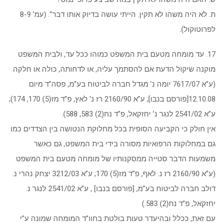
ת. לא היה משהו לא תקין. הייתי עושה בדיוק אותו דבר”. (עמ’ 8-9
לפרוטוקול).
17. עד מומחה מטעם בית המשפט כמוהו ככל עד, ולבית המשפט
מוקנה שיקול הדעת אם להסתמך עליה, או לדחותה, כולה או חלקה
(ע”א 7617/07 יומה נ’ מגדל חברה לביטוח בע”מ, פסה”ד מיום
12.10.08[פורסם בנבו]; ע”א 2160/90 רז נ’ לאץ, פ”ד מז(5) 170, 174);
ע”א 2541/02 לנגר נ’ יחזקאל, פ”ד נח(2) 583, 588).
אין חולק כי הקביעה הסופית בכל מחלוקת הנטושה בין הצדדים כמו
גם במחלוקות הרפואיות מסורה בידי בית המשפט, גם כאשר
משמעות הדבר סטייה ממסקנותיו של מומחה מטעם בית המשפט
(ע”א 2160/90 רז נ. לאף, פ”ד מז(5) 170; ע”א 3212/03 יצחק נהרי נ.
דולב חברה לביטוח בע”מ, [פורסם בנבו] , ע”א 2541/02 לנגר נ.
יחזקאל, פ”ד נח(2) 583.)
עם זאת, ככלל ובהיעדר טעות בולטת בחוו”ד המומחה שמונה ע”י