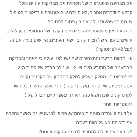
וגם מבחינה טופוגרפית של הקרנית וגם מבדיקות עיניים כולל
קרקעית ודברים אחרים, לא הייתה שום קונטרה אינדיקציה לטיפול.
ש. מה המשמעות של שעה בין ניתוח לניתוח?
ת. לדעתי אין משמעות לזה כי זה לפי בקשה של המטופל. נכון להיום
עושים בהפרש של חצי דקה בין שתי העיניים. אין שום בעיה עם זה.
(עמ’ 42 לפרוטוקול).
16. מחוות הדעת והתצהירים שהוגשו לפני עולה כי מאחר ובבדיקת
ההתאמה של התובע מיום 26.12.99 ניכר הבדל של פחות מ-2
דיופטריות בין החלק העליון לחלק התחתון של הקרנית (קיים
אסטיגמטיזם של פחות משני דיופטר), הרי שלא התעורר כל חשד
לקרטוקונוס שכן חשש כזה יתעורר כאשר קיים הבדל של 3
דיופטריות ויותר.
על דעה זו עמדה מומחית ביהמ”ש, פרופ’ לבנשטיין גם כאשר נחקרה
ע”י ב”כ התובע על חוות דעתה:
“ש. האם את יכולה להסביר לנו מה זה קרטוקונוס?..