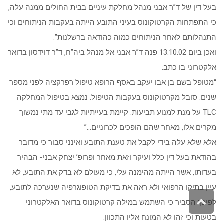
בעל דין של ד”ר אבני מנהל מחלקת עיניים בבית החולים ממנה עלה,
כי התפתחות הקרטוקונוס בעיני התובע הייתה בעקבות הניתוחים וכי
התנהלותם לאחר הניתוחים כמוה כהודאה ברשלנות”.
ואכן ביום 13.10.02 פנה ד”ר אבני אל מנהל ביה”ח, ד”ר דוידסון בדואר
אלקטרוני בו כתב:
“מטופל בשם בן אבו יעקב באסף הרופא טיפול רפרקציה לפני מספר
שנים. סובל מקרטוקונוס בעקבות הטיפול. נמצא בטיפול המחלקה
TLC על מנת למנוע תביעות. קיימת בעייתיות לגבי עד מתי נמשוך
מקרים אלו, מאחר שהם הופכים לכרוניים…”
אלא שלא עלה בידי לקבל את טענת התובע ואינני סבור כי מדובר
בהודאת בעל דין כלל ועיקר וזאת מאחר ופרופ’ יצחק אבני- הבהיר
בעדותו, אשר הייתה מהימנה עלי, כי מעולם לא בדק את התובע, לא
עיין בתיקו הרפואי ולא ראה את בדיקת הטופוגרפיה שנערכה לתובע,
גלילה
לפיכך הסביר כי השתמש במילה קרטוקונוס בדואר האלקטרוני
לראש
בטעות וכי זהו לא המונח אליו התכוון:
העמוד