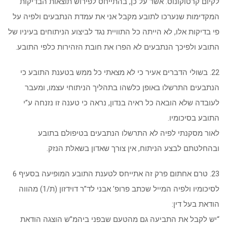
לקיום קרטוקונוס. אשר על כן, בהתייחס לפירוש תוצאות הבדיקות
המקדימות שנערכו לתובע מקבל אני את עמדת הנתבעים ולפיה על
פי בדיקות אלו, לא הייתה כל התוויית נגד לביצוע הניתוחים בעיניו של
התובע ולפיכך הנתבעים לא הפרו את חובת הזהירות כלפי התובע.
22. בשולי הדברים אעיר כי לא מצאתי כל ממש בטענת התובע כי
הנתבעים התרשלו באופן כלשהו בתהליך הניתוחי עצמו, ומעבר
לעובדה שלא הובאה כל ראיה בנדון, נראה כי טענה זו נזנחה ע”י
התובע בסיכומיו.
לאור מסקנתי לפיה לא התרשלו הנתבעים בטיפולם בתובע
ובהחלטתם לבצע הניתוח, אין צורך שאדון בשאלת הנזק.
23. טרם אחתום פרק זה אתייחס לטענת התובע המופיעה בסעיף 6
לסיכומיו ולפיה המייל שכתב פרופ’ אבני לד”ר דוידזון (ת/1) מהווה
הודאת בעל דין:
“יש לקבל את התביעה גם מהטעם שבפני ביהמ”ש הוצגה הודאת