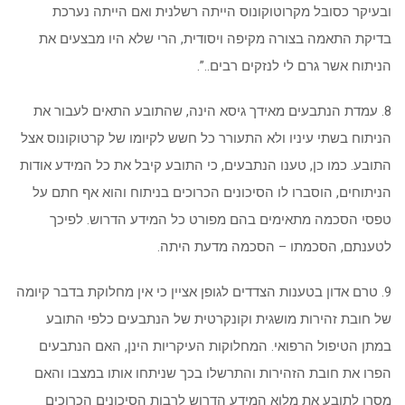
ובעיקר כסובל מקרוטוקונוס הייתה רשלנית ואם הייתה נערכת
בדיקת התאמה בצורה מקיפה ויסודית, הרי שלא היו מבצעים את
הניתוח אשר גרם לי לנזקים רבים..”.
8. עמדת הנתבעים מאידך גיסא הינה, שהתובע התאים לעבור את
הניתוח בשתי עיניו ולא התעורר כל חשש לקיומו של קרטוקונוס אצל
התובע. כמו כן, טענו הנתבעים, כי התובע קיבל את כל המידע אודות
הניתוחים, הוסברו לו הסיכונים הכרוכים בניתוח והוא אף חתם על
טפסי הסכמה מתאימים בהם מפורט כל המידע הדרוש. לפיכך
לטענתם, הסכמתו – הסכמה מדעת היתה.
9. טרם אדון בטענות הצדדים לגופן אציין כי אין מחלוקת בדבר קיומה
של חובת זהירות מושגית וקונקרטית של הנתבעים כלפי התובע
במתן הטיפול הרפואי. המחלוקות העיקריות הינן, האם הנתבעים
הפרו את חובת הזהירות והתרשלו בכך שניתחו אותו במצבו והאם
מסרו לתובע את מלוא המידע הדרוש לרבות הסיכונים הכרוכים