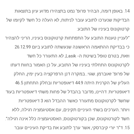
14. באופן דומה, הבהיר פרופ’ נמט בתצהירו מדוע עיון בתוצאות
הבדיקות שנערכו לתובע עובר לניתוח, לא העלה כל חשד לקיומו של
קרטוקונוס בעיניו של התובע:
“לעניין טענות התובע על התפתחות קרטוקונוס בעיניו, הריני להצהיר
כי בבדיקת ההתאמה הראשונה שנעשתה לתובע ביום 26.12.99
וזאת, בטרם טופל בשיטת ה- Lasik, לא התעורר כל חשד
לקרטוקונוס התחלתי בעיניו של התובע, על כן האמור בחוות דעתו
של פרופ’ זאוברמן..שגוי…במקרה דנן הרפרקציה בעין ימין, החלק
העליון של הקרנית היתה 44.9 דיאופטריות ובחלק התחתון 46.5
דיאופטריות. דהיינו, מדובר בהבדל של פחות משתי דיאופטריות בעוד
שחשד לקרטוקונוס מתעורר כאשר ההבדל הוא 3 דיאופטריות
ויותר..הערכים בשתי העיניים תקינים, עם אסטיגמציה רגילה, ללא
חשד לקורטוקונוס, שכן בקורטוקונוס, האסטיגמציה כלל אינה רגילה”.
15. ד”ר יורי קיברסקי, אשר ערך לתובע את בדיקת העיניים עובר