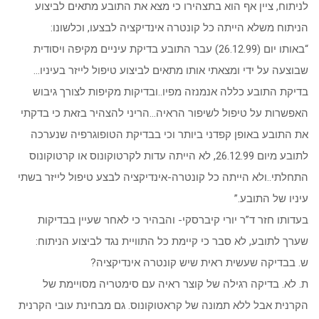
לניתוח, ציין אף הוא בתצהירו כי מצא את התובע מתאים לביצוע
הניתוח משלא הייתה כל קונטרה אינדיקציה לבצעו, וכלשונו:
“באותו יום (26.12.99) עבר התובע בדיקת עיניים מקיפה ויסודית
שבוצעה על ידי ומצאתי אותו מתאים לביצוע טיפול לייזר בעיניו…
בדיקת התובע כללה אנמנזה מפיו..ובדיקות מקיפות לצורך גיבוש
האפשרות על טיפול לשיפור הראיה…הריני להצהיר בזאת כי בדקתי
את התובע באופן קפדני ביותר וכי בבדיקת הטופוגרפיה שנערכה
לתובע מיום 26.12.99, לא הייתה עדות לקרטוקונוס או קרטוקונוס
התחלתי..ולא הייתה כל קונטרה-אינדיקציה לבצע טיפול לייזר בשתי
עיניו של התובע.”
בעדותו חזר ד”ר יורי קיברסקי- והבהיר כי לאחר שעיין בבדיקות
שערך לתובע, לא סבר כי קיימת כל התוויית נגד לביצוע הניתוח:
ש. בבדיקה שעשית ראית שיש קונטרה אינדיקציה?
ת. לא. בדיקה רגילה של קוצר ראיה עם סימטריה מסויימת של
הקרנית אבל ללא תמונה של קראטוקונוס. גם מבחינת עובי הקרנית