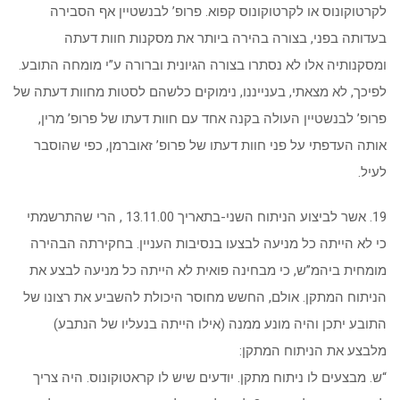
לקרטוקונוס או לקרטוקונוס קפוא. פרופ’ לבנשטיין אף הסבירה
בעדותה בפני, בצורה בהירה ביותר את מסקנות חוות דעתה
ומסקנותיה אלו לא נסתרו בצורה הגיונית וברורה ע”י מומחה התובע.
לפיכך, לא מצאתי, בענייננו, נימוקים כלשהם לסטות מחוות דעתה של
פרופ’ לבנשטיין העולה בקנה אחד עם חוות דעתו של פרופ’ מרין,
אותה העדפתי על פני חוות דעתו של פרופ’ זאוברמן, כפי שהוסבר
לעיל.
19. אשר לביצוע הניתוח השני-בתאריך 13.11.00 , הרי שהתרשמתי
כי לא הייתה כל מניעה לבצעו בנסיבות העניין. בחקירתה הבהירה
מומחית ביהמ”ש, כי מבחינה פואית לא הייתה כל מניעה לבצע את
הניתוח המתקן. אולם, החשש מחוסר היכולת להשביע את רצונו של
התובע יתכן והיה מונע ממנה (אילו הייתה בנעליו של הנתבע)
מלבצע את הניתוח המתקן:
“ש. מבצעים לו ניתוח מתקן. יודעים שיש לו קראטוקונוס. היה צריך