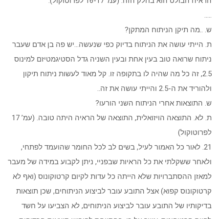
הראיה הבולט הוא בחלק הזה. (עמ’ 16-17 לפרוטוקול).
…..
ש. ..מה תיקן הניתוח המתקן?
ת. הייתי עושה את הניתוח בדיוק כפי שנעשה…יש פה בן אדם שעבר
ניתוח שרואה טוב בעין אחת ובעין השניה גדל הסטיגמטיזם למינוס
2.5, זה כל מה שהיה לו בתקופה זו. קל מאוד לעשות ניתוח תיקון
ולהוריד את ה-2.5 והייתי עושה את זה..
ש. התוצאות אחרי הניתוח השני הורעו?
ת. לא. התוצאה הויזואלית, התוצאה של הראיה היתה טובה. (עמ’ 17
לפרוטוקול)
21. לאור כל האמור לעיל, בשים לב לכל החומר שהועמד לפתחי,
ולאחר ששקלתי את כל הראיות שבפניי, ניתן לקבוע במידה של מעבר
למאזן ההסתברויות שלא הייתה כל עדות לקיום קרטוקונוס (ואף לא
קרטוקונוס קפוא) אצל התובע עובר לביצוע הניתוחים, שכן תוצאות
בדיקותיו של התובע עובר לביצוע הניתוחים, לא הצביעו על חשד