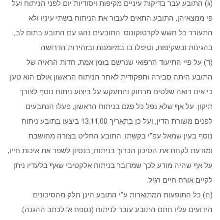
(ג) התובע עבר בדיקות עיניים מקיפות ויסודיות יום לפני הניתוח ועל
פי ממצאיהן, התובע התאים לעבור את הניתוח בשתי עיניו ולא
התעורר כל חשש לקרטוקונוס. התובעים נהגו עם התובע בתום לב,
בהגינות ובשקיפות, וטיפלו בו במיומנות ובזהירות הדרושה.
(ד) על פיי התיעוד הרפואי שנרשם בזמן אמת, חדות הראיה של
התובע היתה סבירה ותפקודית לאחר הניתוח הראשון אולם הוא טען
כי אינו רואה שלטים מרחוק והתעקש על ביצוע ניתוח נוסף לצורך
תיקון. על אף שלא נפל כל פגם בניתוח הראשון, פעלו הנתבעים
לפנים משורת הדין, ועל כן בתאריך 13.11.00 ביצעו בתובע ניתוח
נוסף בעין שמאל עפ”י בקשתו. התובע החליט בצורה מחושבת
ומודעת לקחת את הסיכון הכרוך בניתוח, בנסיון לשפר את איכות חייו,
על אף שהיה מודע לכך שמדובר בניתוח אלקטיבי שאף בלעדיו ניתן
לקיים אורח חיים רגיל.
(ה) כל התופעות המתוארות ע”י התובע הינן חלק מהסיכונים
הידועים עליו חתם התובע עובר לניתוח (נספח א’ לכתב ההגנה).