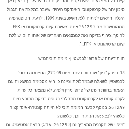
קיים. כל הממצאים, האינדקסים והבדיקות הצביעו על כך כי אין כאן
סיכון יתר של קרטוקונוס. האינדקס היחידי שעבר במקצת את הגבול
העליון התאים לניתוח ללא חשש, בשנת 1999…לדעתי הטופוגרפיה
הממוחשבת מה-26.12.99 אינה מאשרת קיום קרטוקונוס או FFK..
להיפך, צירוף בדיקה זאת לממצאים האחרים של אותו היום..שוללת
קיום קרטוקונוס או FFK…”.
חוות דעתה של פרופ’ לבנשטיין- מומחית ביהמ”ש
13. בפרק “דיון” שבחוות דעתה מיום 27.2.08, התייחסה פרופ’
לבנשטיין לשאלה שבמחלוקת וציינה כי היא מסכימה בנושא זה עם
האמור בחוות דעתו של פרופ’ מרין ולפיה, לא נמצאה כל עדות
לקרטוקונוס או לקרטוקונוס התחלתי בטופס בדיקת התובע מיום
26.12.99. בנוסף קבעה המומחית כי לא הייתה קונטרה-אינדיקציה
כלשהי לבצע את הניתוח. וכך, כלשונה:
“מיפוי של הקרנית מתאריך זה (26.12.99- א.ד.ג) הראה אסטיגמטיזם