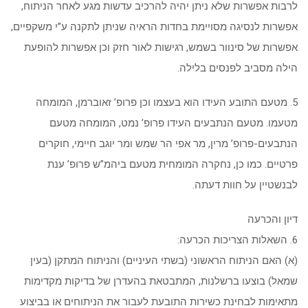
לרבות אפשרות שלא ניתן יהיה להרכיב עדשות מגע לאחר הניתוח,
אפשרות לנסיגה מסויימת בחדות הראיה שניתן לתקנה ע”י משקפיים,
אפשרות של סינוור בשמש, רגישות לאור חזק וכן אפשרות להופעת
הילה מסביב לפנסים בלילה.
5. מטעם התובע העידו הוא בעצמו וכן פרופ’ זאוברמן, המומחה
מטעמו. מטעם הנתבעים העידו פרופ’ נמט, המומחה מטעם
הנתבעים-פרופ’ מרין, מר אפי הר שמש ומר יוגב חיימי, חוקרים
פרטיים. כמו כן, נחקרה המומחית מטעם ביהמ”ש פרופ’ ענת
לבנשטיין על חוות דעתה.
דיון והכרעה
6. השאלות הצריכות הכרעה:
(א) האם הניתוח הראשוני (בשתי העיניים) והניתוח המתקן (בעין
שמאל) בוצעו ברשלנות, המתבטאת בהעדרן של בדיקות מקדימות
מתאימות לבחינת כשירות התובעת לעבור את הניתוחים או בביצוע