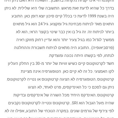
והקונטרה- אינדיקציות נלקחות בחשבון… השאלה היא האם ניתן היה
בדרך כל שהיא לדעת זאת מראש. התשובה שלי היא שלילית. לא ניתן
היה בשנת 1999 לדעת כי בכלל קיים סיכון יוצא דופן כאן. התובע
התאים מאד לניתוח מבחינת גיל ומקצוע. גיל 24 הוא גיל מתאים
ביותר לניתוח זה. זה גיל בו אין כבר שינוי בקוצר הראי, הוא לא
ממשיך לגדול כמו בגיל צעיר יותר והוא עדיין רחוק מזוקן ראיה
(פרסביאופיה)…התובע היה מתאים לניתוח תשבורת וההחלטה
לנתחו, לפי בקשתו היתה נכונה ומוצדקת.
חשד לקרטוקונוס קיים כשיש זוויות של יותר מ-30 בין החלק העליון
לקו האמצעי. כל זה לא קיים כאן. הטופוגרפיה אינה מציינת
קרטוקונוס..הטופוגרפיה לא הציגה קרטוקונוס או נטייה לקרטוקונוס.
ניתן גם לסכם כי כל האינדקסים, פרט לאחד, לא הציגו
קרטוקונוס..האינדקס היחיד מכל השורה של אינדקסים ובדיקות
שהיה מעל הגבול הוא SRI…קרטוקונוס ונטייה לקרטוקונוס נקבעים
לפי צירוף של גורמים שונים. במקרה הנוכחי של התובע, אפילו זה לא