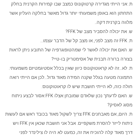
ת. אני הייתי מגדירה קרטוקונוס כמצב שבו קמירות הקרנית בחלק
התחתון הוא באופן משמעותי יותר גדול מאשר בחלקה העליון אשר
מלווה בקרנית דקה..
ש. את יכולה להסביר מצב של FFK?
ת. FFK זה מצב לפני, או מצב קל של הדבר עצמו…
ש. האם את יכולה לאשר לי שמהטופוגרפיה של התובע ניתן לראות
בצורה ברורה תבנית של אסימטריק בו-טיי?
ת. לא…זה לא קראוטוקונוס כיוון שאין בכלל אסטיגמטיזם משמעותי.
התמונה מטעה בגלל שקנה המידה מאוד גדול…לכן אם הייתי רואה
חולה כזה, לא הייתי חושבת שיש לו קראוטוקונוס.
ש. האם לדעתך נכון שלאדם שמובחן אצלו FFK אסור לבצע ניתוח
מסוג לאסיק?
ת. היום, אם מאבחנים FFK צריך לשקול מאוד בכובד ראש אם לעשות
ניתוח לייזר להסרת משקפיים. אבל אני חושבת שכאן אין FFK ויש
דרך מאוד קלה להוכיח את זה, כמעט לא היה לו צילינדר לפני