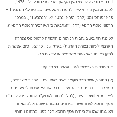
1. בפניי תביעה לפיצוי בגין נזקי גוף שנגרמו לתובע, יליד 1975,
לטענתו, בגין ניתוחי לייזר להסרת משקפיים, שבוצעו ע”י הנתבע 1 –
פרופ’ פנחס נמט (להלן: “פרופ’ נמט” ו/או “הנתבע 1” ), במרכז
הרפואי אסף הרופא (להלן: “הנתבעת 2” ו/או “ביה”ח אסף הרופא”).
לטענת התובע, בעקבות הניתוחים התפתח קרטוקונוס (מחלה
הגורמת לעיוות בצורת הקרנית), בשתי עיניו, כך שאין כיום אפשרות
לתקן ראייתו באמצעות משקפיים או עדשות מגע.
2. העובדות הצריכות לעניין ושאינן במחלוקת :
(א) התובע, אשר סבל מקוצר ראיה בשתי עיניו והרכיב משקפיים,
חפץ להסירם בניתוח לייזר ועל כן בדק את האפשרות לבצע ניתוח
לייזר מסוג Lasik בעיניו, (להלן: “ניתוח לאסיק”). התובע פנה לביה”ח
אסף הרופא לאחר שערך בירורים במכונים שונים אולם מאחר
ולטענתו שמו של ביה”ח אסף הרופא הלך לפניו בתחום ניתוחי