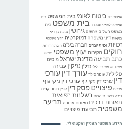
ביטוח לאומי
בית המשפט
אפוטרופוס
בית
בית משפט
בית
המשפט לענייני משפחה
גירושין
משפט השלום
גירושים
גניבת עין
דיני
דמוקרטיה
דיני משפחה
הליך משפטי
בנקאות
זכויות
חברה בע"מ
זכויות יוצרים
חובת הזהירות
חוקים
יעוץ משפטי
חקירות
ישראל
כתב תביעה
מדינת ישראל
מיסים
נזיקין
עבירה
נדל"ן
משכנתא
משפט פלילי
עורך דין
עורכי
פלילית
עופר סולר
דין
עורכי דין נזקי גוף
עורכי דין נזקי גוף
פיצויים
פסק דין
קניין רוחני
קניית
ערבות
רשלנות רפואית
רשויות המס
דירה
תביעה
תאונות דרכים
תאונות עבודה
משפטית
תביעת פיצויים
מידע משפטי מעניין ואקטואלי: