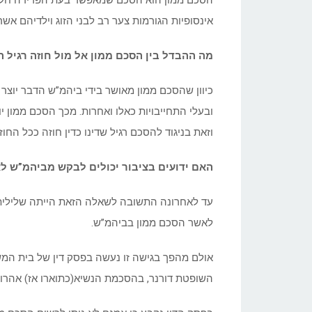
הסכם ממון הוא הסכם שמאפשר בעת הפרידה חלוק
אינסופיות הגורמות צער רב לבני הזוג וילדיהם אש
מה ההבדל בין הסכם ממון אל מול חוזה רגיל ה
כיוון שהסכם ממון מאושר בידי ביהמ”ש הדבר יוצר לו
ובעלי התחייבויות כאלו ואחרות. מכך הסכם ממון יו
וזאת בניגוד להסכם רגיל שדינו כדין חוזה ככל החוזי
האם ידועים בציבור יכולים לבקש מביהמ”ש 
עד לאחרונה התשובה לשאלה הזאת הייתה שלילית, שכ
לאשר הסכם ממון בביהמ”ש.
השופטת דורנר, בהסכמת הנשיא(כתוארו אז) אהרון 