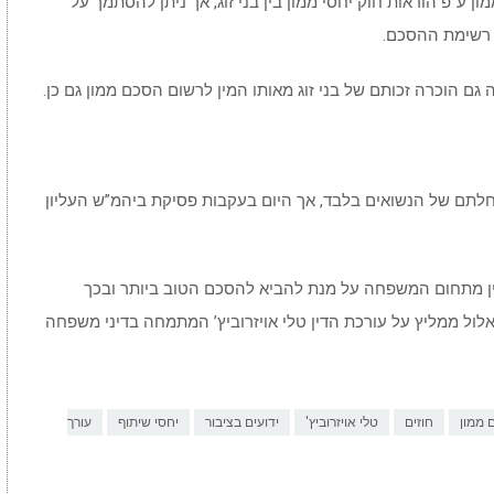
 ע”פ הוראות חוק יחסי ממון בין בני זוג, אך ניתן להסתמך על
גם הוכרה זכותם של בני זוג מאותו המין לרשום הסכם ממון גם כן.
חלתם של הנשואים בלבד, אך היום בעקבות פסיקת ביהמ”ש העליון
דין מתחום המשפחה על מנת להביא להסכם הטוב ביותר ובכך
 אלול ממליץ על עורכת הדין טלי אויזרוביץ’ המתמחה בדיני משפחה
 ממון
חוזים
טלי אויזרוביץ'
ידועים בציבור
יחסי שיתוף
עורך