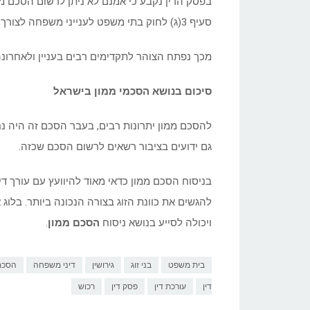
בפסק הדין נקבע כי אמנם לא ניתן לרשום הסכם ממון
סעיף 3(ג) לחוק בתי משפט לענייני משפחה לצורך רשימת ההסכם.
מכך נפתח הצוהר לתקדימים רבים בעניין ולאחרונה 
סיכום בנושא הסכמי ממון בישראל
להסכם ממון יתרונות רבים, בעבר הסכם זה היה נ
גם ידועים בציבור רשאים לרשום הסכם שכזה.
בניסוח הסכם ממון כדאי מאוד להיוועץ עם עורך 
להגשים את כוונת הזוג בצורה הנכונה ביותר. בלוג
ויכולה לסייע בנושא ניסוח
הסכם ממון
.
בית משפט
בני זוג
גירושין
דיני משפחה
הסכם
דין
עורכת דין
פסק דין
רכוש