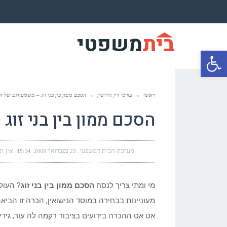
פתח סרגל נגישות
ראשי
»
עורכי דין גירושין
»
הסכם ממון בין בני זוג – משמעותם של ה
הסכם ממון בין בני זו
מערכת הבית המשפטי
23 בפברואר 2009
15:04
אין תג
מי ומתי צריך לנסח
הסכם ממון בין בני זוג
? העול
מעוניינות בבחירה במוסד הנישואין, הכרה זו הבי
אט אט ההכרה בידועים בציבור רקמה לה עור, גידי