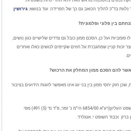
ת נכסים בהסכמה מראש וזאת ללא התדיינויות משפטיות
ר נלוות בד”כ להליך הכואב גם כך של הפרידה. עוד בנושא:
גירושין
נחתם בין פלוני ופלמונית?
 פומביות ועל כן, הסכם ממון כובל גם צדדים שלישיים כגון נושים,
צר זכות קניין שמתגברת על חוזים שקיימים לנושים כאלו ואחרים
ם.
לאשר להם הסכם ממון המחלק את הרכוש?
ן חוק יחסי ממון בין בני זוג אינו מאפשר לזוגות הידועים בציבור
אולם מהפך בגישה זו נעשה בפסק דין של בית המשפט העליון(רע”א 6854/00 הי”מ נ’ זמר, פ”ד נד (5) 491) מפי
ברק וכבוד השופט י. אנגלרד.