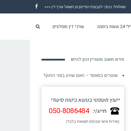
שאלות? כנס/י לקבוצת הפייסבוק תשאל עורך דין >>>
Facebook
ת ביממה
עורכי דין מומלצים
חדש חשוב ומעניין נכון להיום
שוטרים במאסר – האם שוויון בפני החוק?
ייעוץ משפטי בנושא ביטוח סיעודי
050-8086484
חייג/י:
(שירות אישי מבוסס תוצאות בלבד)