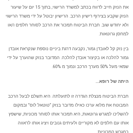
את הנזק חייב לדווח בכתב למשרד הרישוי, בתוך 15 יום על שיעור
הנזק שקבע בצירוף רישיון הרכב. הרישיון יבוטל על ידי משרד הרישוי
ולא יחודש שוב. חברת הביטוח תמכור את הרכב לסוחר חלפים ו/או
למחסן גרוטאות.
בין נזק קל לאובדן גמור, נקבעה דרגת ביניים נוספת שנקראת אובדן
גמור להלכה או בקיצור אובדן להלכה. המדובר בנזק שהוערך על ידי
שמאי מעל 50% מערך הרכב ונמוך מ 60%.
היתה של רופא…
חברת הביטוח מנצלת הגדרה זו לתועלתה. היא תשלם לבעל הרכב
המבוטח את מלוא ערכו כאילו מדובר בנזק “טוטאל לוס” ובמקום
להשליכו למגרש גרוטאות, היא תמכור אותו לסוחר מכוניות, שישפץ
אותו עם חלפים לא מקוריים ולעיתים גנובים ויציג אותו לראווה
במגרש המכוניות.