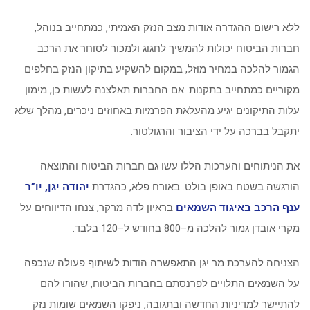
ללא רישום ההגדרה אודות מצב הנזק האמיתי, כמתחייב בנוהל,
חברות הביטוח יכולות להמשיך לחגוג ולמכור לסוחר את הרכב
הגמור להלכה במחיר מוזל, במקום להשקיע בתיקון הנזק בחלפים
מקוריים כמתחייב בתקנות. אם החברות תאלצנה לעשות כן, מימון
עלות התיקונים יגיע מהעלאת הפרמיות באחוזים ניכרים, מהלך שלא
יתקבל בברכה על ידי הציבור והרגולטור.
את הניתוחים והערכות הללו עשו גם חברות הביטוח והתוצאה
הורגשה בשטח באופן בולט. באורח פלא, כהגדרת
יהודה יגן, יו”ר
ענף הרכב באיגוד השמאים
בראיון לדה מרקר, צנחו הדיווחים על
מקרי אובדן גמור להלכה מ–800 בחודש ל–120 בלבד.
הצניחה להערכת מר יגן התאפשרה הודות לשיתוף פעולה שנכפה
על השמאים התלויים לפרנסתם בחברות הביטוח, שהורו להם
להתיישר למדיניות החדשה ובתגובה, ניפקו השמאים שומות נזק