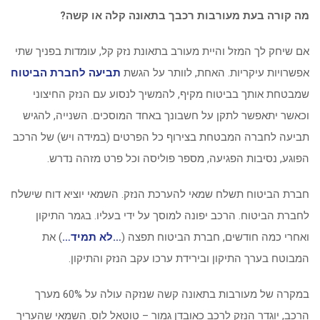
מה קורה בעת מעורבות רכבך בתאונה קלה או קשה?
אם שיחק לך המזל והיית מעורב בתאונת נזק קל, עומדות בפניך שתי
אפשרויות עיקריות. האחת, לוותר על הגשת
תביעה לחברת הביטוח
שמבטחת אותך בביטוח מקיף, להמשיך לנסוע עם הנזק החיצוני
וכאשר יתאפשר לתקן על חשבונך באחד המוסכים. השנייה, להגיש
תביעה לחברה המבטחת בצירוף כל הפרטים (במידה ויש) של הרכב
הפוגע, נסיבות הפגיעה, מספר פוליסה וכל פרט מזהה נדרש.
חברת הביטוח תשלח שמאי להערכת הנזק. השמאי יוציא דוח שישלח
לחברת הביטוח. הרכב יפונה למוסך על ידי בעליו. בגמר התיקון
ואחרי כמה חודשים, חברת הביטוח תפצה (
…לא תמיד…
) את
המבוטח בערך התיקון ובירידת ערכו עקב הנזק והתיקון.
במקרה של מעורבות בתאונה קשה שנזקה עולה על 60% מערך
הרכב, יוגדר הנזק לרכב כאובדן גמור – טוטאל לוס. השמאי שהעריך