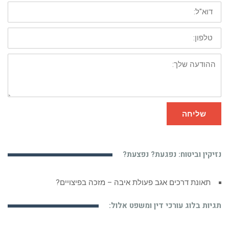
דוא"ל:
טלפון:
ההודעה
שלך:
שליחה
נזיקין וביטוח: נפגעת? נפצעת?
רשלנות רפואית ורופאים – על קשר השתיקה בתחום הרפואה
תגיות בלוג עורכי דין ומשפט אלול: