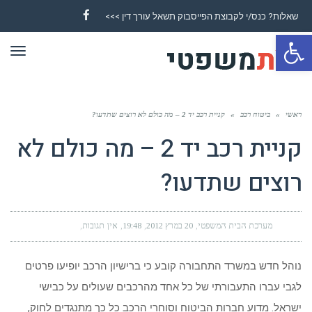
שאלות? כנס/י לקבוצת הפייסבוק תשאל עורך דין >>>
Facebook
פתח סרגל נגישות
תפר
ראשי
»
ביטוח רכב
»
קניית רכב יד 2 – מה כולם לא רוצים שתדעו?
קניית רכב יד 2 – מה כולם לא
רוצים שתדעו?
מערכת הבית המשפטי
20 במרץ 2012
19:48
אין תגובות
נוהל חדש במשרד התחבורה קובע כי ברישיון הרכב יופיעו פרטים
לגבי עברו התעבורתי של כל אחד מהרכבים שעולים על כבישי
ישראל. מדוע חברות הביטוח וסוחרי הרכב כל כך מתנגדים לחוק,