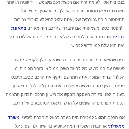
בנסיבות אלו. לעומת זאת, אם רכשת רכב משומש – יד שניה או יותר,
מאדם פרטי או מסוחר מכוניות, אין לך מידע אמין ומדויק על
ההיסטוריה התעבורתית שלו, אתה עלול להיקלע לצרות צרורות
ולהפסד כספי משמעותי, אם יתברר שהרכב היה מעורב
בתאונת
דרכים
שהכניסה אותו להגדרה של אובדן גמור – טוטאל לוס ובכל
זאת הוא עלה כמו חדש לכביש.
נניח שמצאת במודעות הפרסום רכב שמתאים לך לקנייה. קבעת
פגישה עם המוכר, שיכול להיות השכן ממול או סוחר מכוניות. “זו
הכלה” יצהיר המוכר. אתה תתרשם, תקיף את הרכב סביב, תיכנס
פנימה, תעיף מבט, תעשה אפילו נסיעת מבחן ו”הכלה” תמצא חן
בעיניך. לפני סגירת העסקה תבקש את רישיון הרכב ותבדוק התאמה
ונכונות הפרטים הרשומים על הרשיון לאלו המוטבעים על הרכב.
אם הרכב המוצע למכירה היה בעבר בבעלות חברת ליסינג,
משרד
ממשלתי
או חברת השכרה המידע יופיע ברישיון וגם ישפיע על