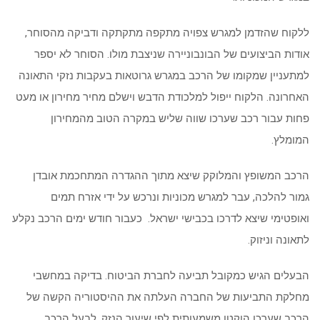
ללקוח שהזדמן למגרש צפויה מתקפה מתקתקה ודביקה מהסוחר,
אודות הביצועים של הבונבוניירה שניצבת מולו. הסוחר לא יספר
למתעניין שמקומו של הרכב במגרש גרוטאות בעקבות נזקי התאונה
האחרונה. הלקוח ייפול למלכודת הדבש וישלם מחיר מחירון או מעט
פחות עבור רכב שערכו שווה שליש במקרה הטוב מהמחירון
המומלץ.
הרכב המשופץ והמלוקק שיצא מתוך ההגדרה המתחכמת אובדן
גמור להלכה, עבר למגרש מכוניות ונרכש על ידי אזרח תמים
ואופטימי שיצא לדרכו בכבישי ישראל. כעבור חודש ימים הרכב נקלע
לתאונה וניזוק.
הבעלים הגיש כמקובל תביעה לחברת הביטוח. בדיקה במחשבי
מחלקת התביעות של החברה העלתה את ההיסטוריה הקשה של
הרכב שערכו הוקטן משמעותית לפי שיעור הנזק. לבעל הרכב