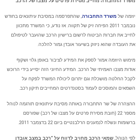
משרד התחבורה מחייב מסירת פרטים על מצבו של הרכב
יוזמה של
משרד התחבורה
, שהתפרסמה במסיבת עיתונאים בחודש
נובמבר 2011 הפיחה זיק של תקווה. אז נודע, כי המשרד מתכוון
לחייב את חברות הביטוח לרשום ברישיון הרכב שהועבר לטיפולם
את העובדה שהוא ניזוק בשיעור אובדן גמור להלכה.
מימוש היוזמה אמור לספק את המידע לציבור באופן גלוי ושקוף
אודות מצבו האמיתי של הרכב. המידע החיוני הזה יסייע בידי הרוכש
לקבל החלטה מושכלת וגם יתרום ליכולת המשרד לפקח על
השמאים והמוסכים לעמוד בסטנדרטים המחייבים תיקון רכב.
ההצהרה של שר התחבורה באותה מסיבת עיתונאים תורגמה לנוהל
מספר 22 (חובת מסירת פרטים על מצבו של רכב) שפורסם
ברשומות ונשלח לנמענים הרלבנטיים ביום 22 בדצמבר 2011.
לפי הנוהל,
שמאי הרכב מחויב לדווח על “רכב במצב אובדן