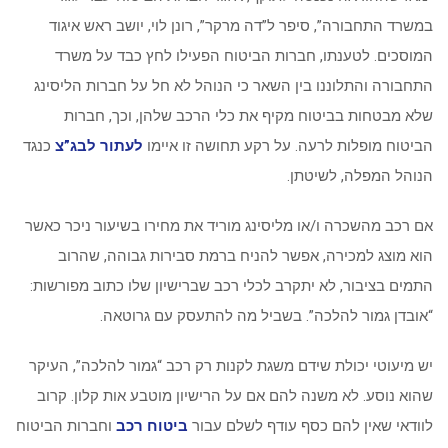
במשרד התחבורה”, סיפר ל”דה מרקר”, רונן לוי, יושב ראש איגוד
המוסכים. לטענתו, חברות הביטוח הפעילו לחץ כבד על משרד
התחבורה והתלוננו בין השאר כי הנוהל לא חל על חברות הליסינג
שלא מבטחות בביטוח מקיף את כלי הרכב שלהן, וכך, חברות
הביטוח מופלות לרעה. על רקע תחושה זו איימו
לעתור לבג”צ
כנגד
הנוהל המפלה, לשיטתן.
אם רכב מהשכרה ו/או מליסינג מוריד את מחירו בשיעור ניכר כאשר
הוא מוצג למכירה, אפשר להניח ברמת סבירות גבוהה, שהרוב
התמים בציבור, לא יתקרב לכלי רכב שברישיון שלו כתוב מפורשות:
“אובדן גמור להלכה”. בשביל מה להתעסק עם גרוטאה.
יש מיעוטי יכולת שידם משגת לקנות רק רכב “גמור להלכה”, העיקר
שהוא נוסע. לא משנה להם אם על הרישיון מוטבע אות קלון. קרוב
לוודאי שאין להם כסף עודף לשלם עבור
ביטוח רכב
וחברות הביטוח