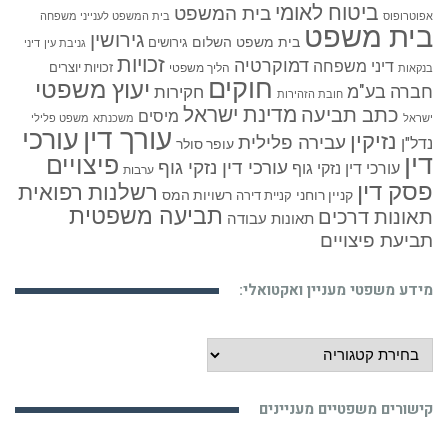
ביטוח לאומי
בית המשפט
אפוטרופוס
בית המשפט לענייני משפחה
בית משפט
גירושין
בית משפט השלום
גירושים
גניבת עין
דיני
זכויות
דמוקרטיה
דיני משפחה
זכויות יוצרים
הליך משפטי
בנקאות
חוקים
יעוץ משפטי
חברה בע"מ
חקירות
חובת הזהירות
כתב תביעה
מדינת ישראל
מיסים
ישראל
משכנתא
משפט פלילי
עורך דין
עורכי
נזיקין
עבירה פלילית
נדל"ן
עופר סולר
דין
פיצויים
עורכי דין נזקי גוף
עורכי דין נזקי גוף
ערבות
פסק דין
רשלנות רפואית
קניין רוחני
רשויות המס
קניית דירה
תביעה משפטית
תאונות דרכים
תאונות עבודה
תביעת פיצויים
מידע משפטי מעניין ואקטואלי:
מידע
משפטי
מעניין
קישורים משפטיים מעניינים
ואקטואלי: