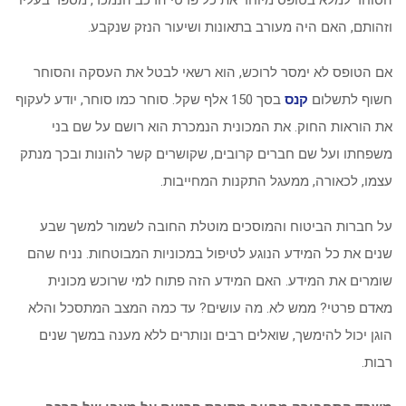
הסוחר למלא בטופס מיוחד את כל פרטי הרכב הנמכר, מספר בעליו
וזהותם, האם היה מעורב בתאונות ושיעור הנזק שנקבע.
אם הטופס לא ימסר לרוכש, הוא רשאי לבטל את העסקה והסוחר
חשוף לתשלום
קנס
בסך 150 אלף שקל. סוחר כמו סוחר, יודע לעקוף
את הוראות החוק. את המכונית הנמכרת הוא רושם על שם בני
משפחתו ועל שם חברים קרובים, שקושרים קשר להונות ובכך מנתק
עצמו, לכאורה, ממעגל התקנות המחייבות.
על חברות הביטוח והמוסכים מוטלת החובה לשמור למשך שבע
שנים את כל המידע הנוגע לטיפול במכוניות המבוטחות. נניח שהם
שומרים את המידע. האם המידע הזה פתוח למי שרוכש מכונית
מאדם פרטי? ממש לא. מה עושים? עד כמה המצב המתסכל והלא
הוגן יכול להימשך, שואלים רבים ונותרים ללא מענה במשך שנים
רבות.