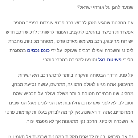
שנועד להגן על אזרחי ישראל?
אם החלטת שהגיע הזמן לרכוש רכב פרטי עומדות בפנייך מספר
אפשרויות רכישה בהתאם לתקציב העומד לרשותך: לרכוש רכב חדש
ישירות מהיבואן, רכב משומש מאדם פרטי, מסוחר מכוניות, מחברת
ליסינג והשכרה ואפילו רכבים שעוקלו על ידי
כונס נכסים
במסגרת
הליכי
פשיטת רגל
והוצעו למכירה במכרז פומבי.
על פניו, הדרך הבטוחה והיקרה ביותר לרכוש רכב היא ישירות
מהיבואן. אתה מגיע לאולם התצוגה, מתרשם, עושה נסיעת מבחן,
מחליט שזו הבחירה הטובה ביותר משלם ועולה על הכביש שמח
וטוב לב, לא לפני שקרעת בהתלהבות את הניילונים מעל המושבים
המרופדים. אתה יד ראשונה. אין לך מה לבדוק בעלויות קודמות, פרטי
או השכרה וליסינג. הרכב נקי מתאונות אך לא מפגמי יצור.
גם אם היבואן יבטיח לך אפס תקלות במכונית שרכשת אל תאמין. זו