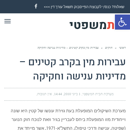
שאלות? כנס/י לקבוצת הפייסבוק תשאל עורך דין >>>
Facebook
פתח סרגל נגישות
תפר
ראשי
»
חוקים
»
עבירות מין בקרב קטינים – מדיניות ענישה וחקיקה
עבירות מין בקרב קטינים –
מדיניות ענישה וחקיקה
מערכת הבית המשפטי
1 ביוני 2010
14:44
אין תגובות
מערכת השיקולים המופעלת בעת גזירת עונשו של קטין היא שונה
וייחודית מזו המופעלת ביחס לעבריין בגיר וזאת לנוכח חוק הנוער
(שפיטה, ענישה ודרכי טיפול), התשל”א-1971, אשר מייחד את