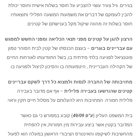
בגירים. גיל צעיר עשוי להצביע על חוסר בשלות אישית וחוסר יכולת
להבין לעומקם של דברים את משמעות המשעה הפלילי ותוצאותיו.
חוסר בשלות זה מהווה שיקול מקל בענישתם של קטינים.
הרצון להגן על קטינים מפני תנאי הכליאה ומפני החשש למפגש
עם עבריינים בוגרים
– בעצם הכנסתו של קטין לבית הסוהר טמון
פוטנציאל לפגיעה בלתי מידתית בו, בשל התוודעותו לאורחות החיים
של הקהילה העבריינית , היטמעותה בו והסיכון לניצול ולפגיעה בו.
מחויבותה של החברה לנסות ולמצוא כל דרך לשקם עבריינים
קטינים שהורשעו בעבירה פלילית
– אף אם מדובר בעבירה
פלילית חמורה. המחויבות היא להעלותם על מסלול חיים תקין וראוי.
בית המשפט העליון (
ע”פ 49/09
) קובע במפורש כי גם כאשר
המדובר בקטין אשר ביצע עבירות מין חמורות, אין להפחית
מהחשיבות לשיקומו והאינטרס הציבורי הראשון במעלה הוא לפעול