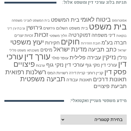
תגיות בלוג עורכי דין ומשפט אלול:
ביטוח לאומי
בית המשפט
אפוטרופוס
בית המשפט לענייני משפחה
בית משפט
גירושין
בית משפט השלום
גירושים
גניבת עין
דיני
זכויות
דמוקרטיה
דיני משפחה
זכויות יוצרים
הליך משפטי
בנקאות
חוקים
יעוץ משפטי
חברה בע"מ
חקירות
חובת הזהירות
כתב תביעה
מדינת ישראל
מיסים
ישראל
משכנתא
משפט פלילי
עורך דין
עורכי
נזיקין
עבירה פלילית
נדל"ן
עופר סולר
דין
פיצויים
עורכי דין נזקי גוף
עורכי דין נזקי גוף
ערבות
פסק דין
רשלנות רפואית
קניין רוחני
רשויות המס
קניית דירה
תביעה משפטית
תאונות דרכים
תאונות עבודה
תביעת פיצויים
מידע משפטי מעניין ואקטואלי:
מידע
משפטי
מעניין