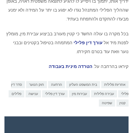
ידריך אותו, יתמוך בו ויסייע לו להגיע לתוצאה משפטית ראויה, באופן
שההליך הפלילי המתנהל נגדו לא יפגע בו יתר על המידה ולא ימנע
מבעדו להתקדם ולהתפתח בעתיד.
בכל מקרה בו עולה החשד כי קטין מעורב בביצוע עבירת מין, מומלץ
לפנות מיד אל
עורך דין פלילי
המתמחה בטיפול בקטינים ובבני
נוער וזאת עוד בטרם חקירתו.
קיראו בהרחבה על:
הטרדה מינית בעבודה
אחריות פלילית
בית המשפט העליון
הרתעה
חוק הנוער
סדר דין
פלילי
עבירה פלילית
עבירות מין
עורך דין פלילי
ענישה
פלילים
קטין
שפיטה