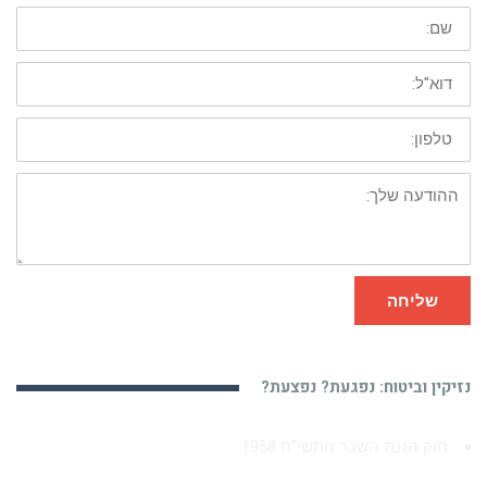
שם:
דוא"ל:
טלפון:
ההודעה
שלך:
שליחה
נזיקין וביטוח: נפגעת? נפצעת?
חוק הגנת השכר התשי”ח 1958