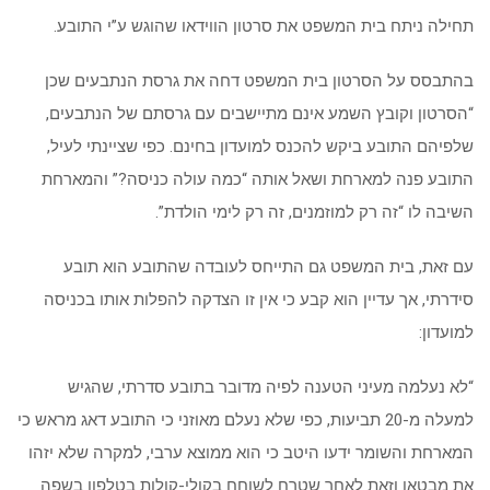
תחילה ניתח בית המשפט את סרטון הווידאו שהוגש ע”י התובע.
בהתבסס על הסרטון בית המשפט דחה את גרסת הנתבעים שכן
“הסרטון וקובץ השמע אינם מתיישבים עם גרסתם של הנתבעים,
שלפיהם התובע ביקש להכנס למועדון בחינם. כפי שציינתי לעיל,
התובע פנה למארחת ושאל אותה “כמה עולה כניסה?” והמארחת
השיבה לו “זה רק למוזמנים, זה רק לימי הולדת”.
עם זאת, בית המשפט גם התייחס לעובדה שהתובע הוא תובע
סידרתי, אך עדיין הוא קבע כי אין זו הצדקה להפלות אותו בכניסה
למועדון:
“לא נעלמה מעיני הטענה לפיה מדובר בתובע סדרתי, שהגיש
למעלה מ-20 תביעות, כפי שלא נעלם מאוזני כי התובע דאג מראש כי
המארחת והשומר ידעו היטב כי הוא ממוצא ערבי, למקרה שלא יזהו
את מבטאו וזאת לאחר שטרח לשוחח בקולי-קולות בטלפון בשפה