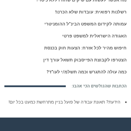
מה אפשר לעשות עם שיקים שחזרו ללא כיסוי?
רשלנות רפואית: עובדות שלא הכרנו!
עמותה לקידום המשפט הבינ”ל ההומניטרי
האגודה הישראלית למשפט פרטי
חיפוש מהיר לכל אזרח: הצעות חוק בכנסת
הצטרפו לקבוצת הפייסבוק תשאל עורך דין
כמה עולה להתגרש וכמה תשלמ/י לעו”ד?
הכתבות שהגולשים הכי אהבו:
הידעת? תאונת עבודה של פועל בניין מתרחשת כמעט בכל יום!