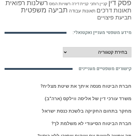
פסק דין
רשלנות רפואית
קניין רוחני
רשויות המס
קניית דירה
תביעה משפטית
תאונות דרכים
תאונות עבודה
תביעת פיצויים
מידע משפטי מעניין ואקטואלי:
מידע
משפטי
מעניין
קישורים משפטיים מעניינים
ואקטואלי:
חברת הביטוח מנסה איתך את שיטת מצליח?
משרד עורכי דין של אליסה ווילקס (ארה”ב)
מחקר בתחום החקיקה בלשכת כנסת ישראל
חברת הביטוח הסיעודי לא משלמת לך?