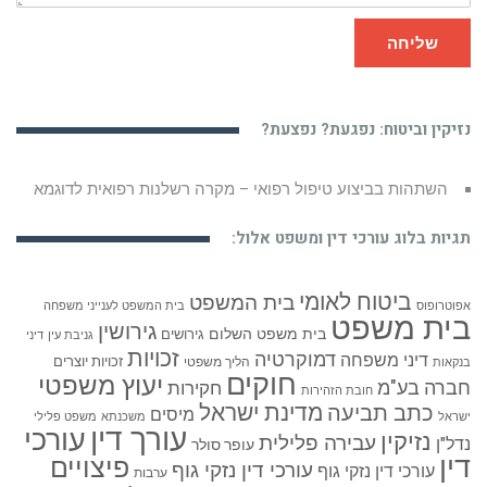
שליחה
נזיקין וביטוח: נפגעת? נפצעת?
השתהות בביצוע טיפול רפואי – מקרה רשלנות רפואית לדוגמא
תגיות בלוג עורכי דין ומשפט אלול:
ביטוח לאומי
בית המשפט
אפוטרופוס
בית המשפט לענייני משפחה
בית משפט
גירושין
בית משפט השלום
גירושים
גניבת עין
דיני
זכויות
דמוקרטיה
דיני משפחה
זכויות יוצרים
הליך משפטי
בנקאות
חוקים
יעוץ משפטי
חברה בע"מ
חקירות
חובת הזהירות
כתב תביעה
מדינת ישראל
מיסים
ישראל
משכנתא
משפט פלילי
עורך דין
עורכי
נזיקין
עבירה פלילית
נדל"ן
עופר סולר
דין
פיצויים
עורכי דין נזקי גוף
עורכי דין נזקי גוף
ערבות