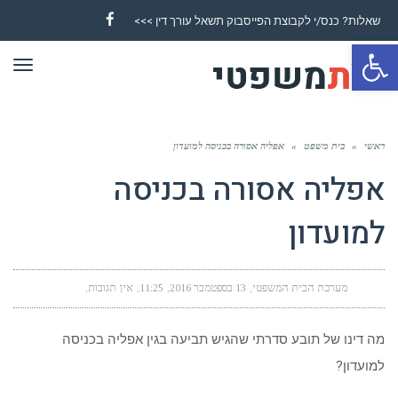
שאלות? כנס/י לקבוצת הפייסבוק תשאל עורך דין >>>
Facebook
פתח סרגל נגישות
תפר
ראשי
»
בית משפט
»
אפליה אסורה בכניסה למועדון
אפליה אסורה בכניסה
למועדון
מערכת הבית המשפטי
13 בספטמבר 2016
11:25
אין תגובות
מה דינו של תובע סדרתי שהגיש תביעה בגין אפליה בכניסה
למועדון?