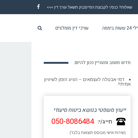
שאלות? כנס/י לקבוצת הפייסבוק תשאל עורך דין >>>
Facebook
ת ביממה
עורכי דין מומלצים
חדש חשוב ומעניין נכון להיום
דמי אבטלה לעצמאים – הגיע הזמן לשיוויון
אמיתי!
ייעוץ משפטי בנושא ביטוח סיעודי
050-8086484
חייג/י:
(שירות אישי מבוסס תוצאות בלבד)