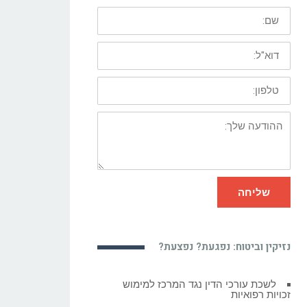
שם:
דוא"ל:
טלפון:
ההודעה
שלך:
שליחה
נזיקין וביטוח: נפגעת? נפצעת?
רשלנות רפואית בניתוח פלסטי – לא נעים
אבל מה עושים?