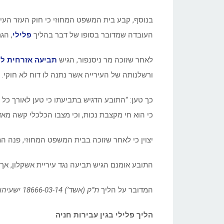
בנוסף, קבע בית המשפט המחוזי כי חוק העזר העירו
העובדה שמדובר בסופו של דבר בהליך
פלילי
, הג
לאחר שזוכה מר ניסנפור, הגיש
תביעה אזרחית ל
ורשלנותה של העירייה אשר נתנה לו דוח לא חוקי.
כך טען: “התובע הדגיש בתביעתו כי טען לאורך כל
כי הוא חי מקצבת נכות, וכי מצבו הכלכלי קשה מאד
יצוין כי לאחר שזוכה בבית המשפט המחוזי, פנה הת
התובע אומנם הגיש תביעה נגד עיריית אשקלון, אך
המדובר על הליך
ת”ק (אשד’) 18666-03-14 ישעיהו נסימפור נ’ שני שטרן עו”ד
הליך פלילי בגין עבירות חניה