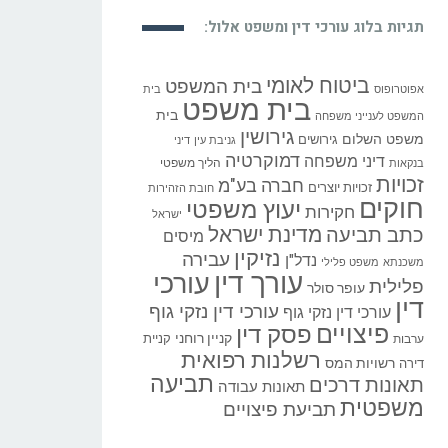
תגיות בלוג עורכי דין ומשפט אלול:
ביטוח לאומי
בית המשפט
אפוטרופוס
בית
בית משפט
בית
המשפט לענייני משפחה
גירושין
משפט השלום
גירושים
גניבת עין
דיני
דמוקרטיה
דיני משפחה
הליך משפטי
בנקאות
זכויות
חברה בע"מ
זכויות יוצרים
חובת הזהירות
חוקים
יעוץ משפטי
חקירות
ישראל
כתב תביעה
מדינת ישראל
מיסים
נזיקין
עבירה
נדל"ן
משכנתא
משפט פלילי
עורך דין
עורכי
פלילית
עופר סולר
דין
עורכי דין נזקי גוף
עורכי דין נזקי גוף
פיצויים
פסק דין
קניין רוחני
קניית
ערבות
רשלנות רפואית
רשויות המס
דירה
תביעה
תאונות דרכים
תאונות עבודה
משפטית
תביעת פיצויים