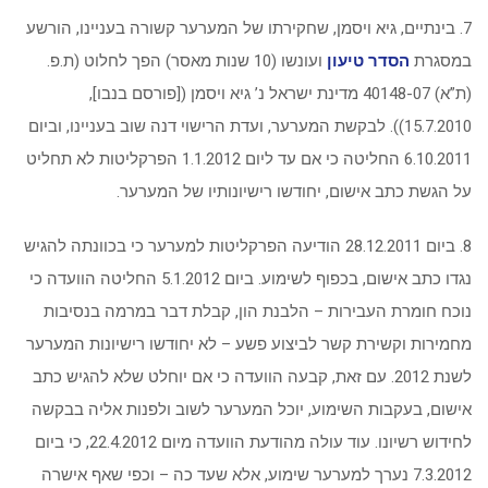
7. בינתיים, גיא ויסמן, שחקירתו של המערער קשורה בעניינו, הורשע
במסגרת
הסדר טיעון
ועונשו (10 שנות מאסר) הפך לחלוט (ת.פ.
(ת”א) 40148-07 מדינת ישראל נ’ גיא ויסמן ([פורסם בנבו],
15.7.2010)). לבקשת המערער, ועדת הרישוי דנה שוב בעניינו, וביום
6.10.2011 החליטה כי אם עד ליום 1.1.2012 הפרקליטות לא תחליט
על הגשת כתב אישום, יחודשו רישיונותיו של המערער.
8. ביום 28.12.2011 הודיעה הפרקליטות למערער כי בכוונתה להגיש
נגדו כתב אישום, בכפוף לשימוע. ביום 5.1.2012 החליטה הוועדה כי
נוכח חומרת העבירות – הלבנת הון, קבלת דבר במרמה בנסיבות
מחמירות וקשירת קשר לביצוע פשע – לא יחודשו רישיונות המערער
לשנת 2012. עם זאת, קבעה הוועדה כי אם יוחלט שלא להגיש כתב
אישום, בעקבות השימוע, יוכל המערער לשוב ולפנות אליה בבקשה
לחידוש רשיונו. עוד עולה מהודעת הוועדה מיום 22.4.2012, כי ביום
7.3.2012 נערך למערער שימוע, אלא שעד כה – וכפי שאף אישרה