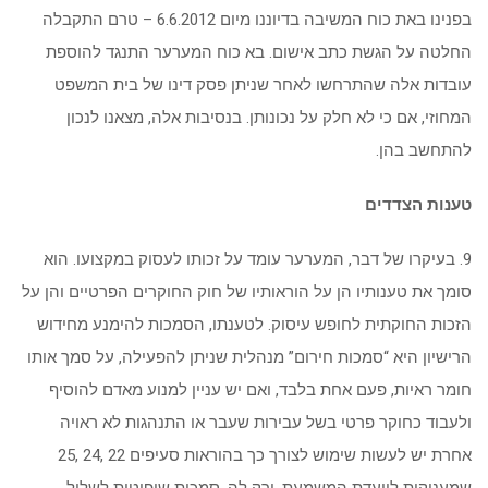
בפנינו באת כוח המשיבה בדיוננו מיום 6.6.2012 – טרם התקבלה
החלטה על הגשת כתב אישום. בא כוח המערער התנגד להוספת
עובדות אלה שהתרחשו לאחר שניתן פסק דינו של בית המשפט
המחוזי, אם כי לא חלק על נכונותן. בנסיבות אלה, מצאנו לנכון
להתחשב בהן.
טענות הצדדים
9. בעיקרו של דבר, המערער עומד על זכותו לעסוק במקצועו. הוא
סומך את טענותיו הן על הוראותיו של חוק החוקרים הפרטיים והן על
הזכות החוקתית לחופש עיסוק. לטענתו, הסמכות להימנע מחידוש
הרישיון היא “סמכות חירום” מנהלית שניתן להפעילה, על סמך אותו
חומר ראיות, פעם אחת בלבד, ואם יש עניין למנוע מאדם להוסיף
ולעבוד כחוקר פרטי בשל עבירות שעבר או התנהגות לא ראויה
אחרת יש לעשות שימוש לצורך כך בהוראות סעיפים 22 ,24 ,25