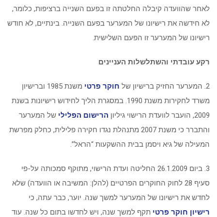
לאחר שהוועדה קיבלה החלטתה זו בפעם השנייה ברציפות, כלומר,
לא חידשה את רישיונו של המערער בפעם השנייה. בינתיים, לא חודש
רישיונו של המערער זו הפעם השלישית.
רקע עובדתי והשתלשלות העניינים
2. המערער החזיק ברישיון של
חוקר פרטי
משנת 1985 וברישיון
משרד לחקירות משנת 1990. במסגרת הליך לחידוש רישיונות בשנת
2009, הועבר לוועדת הרישוי גיליון
הרישום הפלילי
של המערער
והתברר כי משנת 2007 מתנהלת נגדו חקירה פלילית, כחלק מפרשת
המעילה של גיא ויסמן בבית ההשקעות “הראל”.
3. ביום 26.1.2009 החליטה ועדת הרישוי, מתוקף סמכותה על-פי
סעיף 28 לחוק החוקרים הפרטיים (להלן: המשיבה או הוועדה) שלא
לחדש את רישיונו של המערער למשך שנה. יוער, כבר עתה, כי
רישיון חוקר פרטי
תקף למשך שנה, ויש לחדשו בתום כל שנה. עוד