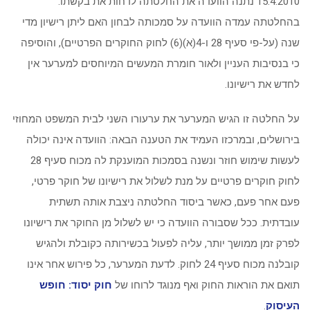
15.4.2010 נתנה הוועדה את החלטתה לדחות את בקשתו.
בהחלטתה עמדה הוועדה על סמכותה לבחון האם ליתן רישיון מדי
שנה (על-פי סעיף 28 ו-4(א)(6) לחוק החוקרים הפרטיים), והוסיפה
כי בנסיבות העניין ולאור חומרת המעשים המיוחסים למערער אין
לחדש את רישיונו.
על החלטה זו הגיש המערער את ערעורו השני לבית המשפט המחוזי
בירושלים, ובמרכזו העמיד את הטענה הבאה: הוועדה אינה יכולה
לעשות שימוש חוזר ונשנה בסמכות המוענקת לה מכוח סעיף 28
לחוק חוקרים פרטיים על מנת לשלול את רישיונו של חוקר פרטי,
פעם אחר פעם, כאשר ביסוד החלטתה ניצבת אותה תשתית
עובדתית. ככל שסבורה הוועדה כי יש לשלול מן החוקר את רישיונו
לפרק זמן ממושך יותר, עליה לפעול בכשירותה כקובלת ולהגיש
קובלנה מכוח סעיף 24 לחוק. לדעת המערער, כל פירוש אחר אינו
תואם את הוראות החוק ואף מנוגד לרוחו של
חוק יסוד: חופש
העיסוק
.