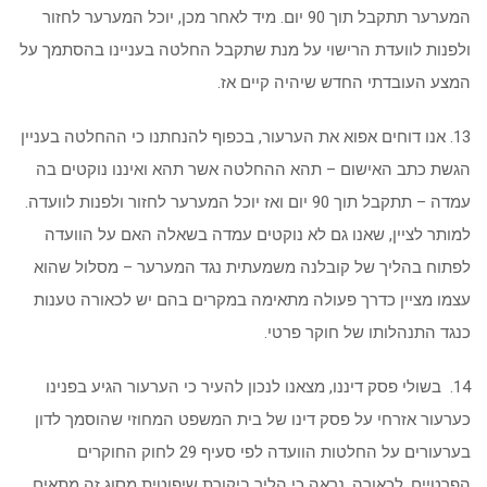
המערער תתקבל תוך 90 יום. מיד לאחר מכן, יוכל המערער לחזור
ולפנות לוועדת הרישוי על מנת שתקבל החלטה בעניינו בהסתמך על
המצע העובדתי החדש שיהיה קיים אז.
13. אנו דוחים אפוא את הערעור, בכפוף להנחתנו כי ההחלטה בעניין
הגשת כתב האישום – תהא ההחלטה אשר תהא ואיננו נוקטים בה
עמדה – תתקבל תוך 90 יום ואז יוכל המערער לחזור ולפנות לוועדה.
למותר לציין, שאנו גם לא נוקטים עמדה בשאלה האם על הוועדה
לפתוח בהליך של קובלנה משמעתית נגד המערער – מסלול שהוא
עצמו מציין כדרך פעולה מתאימה במקרים בהם יש לכאורה טענות
כנגד התנהלותו של חוקר פרטי.
14. בשולי פסק דיננו, מצאנו לנכון להעיר כי הערעור הגיע בפנינו
כערעור אזרחי על פסק דינו של בית המשפט המחוזי שהוסמך לדון
בערעורים על החלטות הוועדה לפי סעיף 29 לחוק החוקרים
הפרטיים. לכאורה, נראה כי הליך ביקורת שיפוטית מסוג זה מתאים