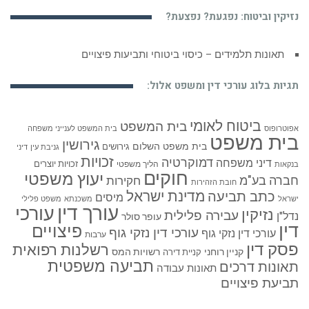
נזיקין וביטוח: נפגעת? נפצעת?
דחיית ערעור בתביעת רשלנות רפואית עקב התיישנות
תגיות בלוג עורכי דין ומשפט אלול:
ביטוח לאומי
בית המשפט
אפוטרופוס
בית המשפט לענייני משפחה
בית משפט
גירושין
בית משפט השלום
גירושים
גניבת עין
דיני
זכויות
דמוקרטיה
דיני משפחה
זכויות יוצרים
הליך משפטי
בנקאות
חוקים
יעוץ משפטי
חברה בע"מ
חקירות
חובת הזהירות
כתב תביעה
מדינת ישראל
מיסים
ישראל
משכנתא
משפט פלילי
עורך דין
עורכי
נזיקין
עבירה פלילית
נדל"ן
עופר סולר
דין
פיצויים
עורכי דין נזקי גוף
עורכי דין נזקי גוף
ערבות
פסק דין
רשלנות רפואית
קניין רוחני
רשויות המס
קניית דירה
תביעה משפטית
תאונות דרכים
תאונות עבודה
תביעת פיצויים