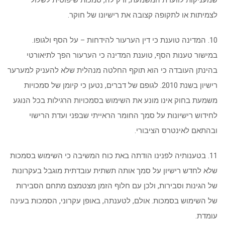
שמעניקות לוועדת המשמעת, ורק לה, סמכות שיפוטית לשלול
לצמיתות או לתקופה קצובה את רישיונו של חוקר.
10. המדינה טוענת כי דין הערעור להידחות – על הסף ולגופו.
במישור טענות הסף, טוענת המדינה כי הערעור הפך לתיאורטי
בהינתן העובדה כי הוא תוקף החלטה מנהלית שלא להעניק למערער
רישיון בשנת 2010. לגופם של דברים, נטען כי קיומן של סמכויות
משמעת בחוק אינו מונע את השימוש בסמכויות הרגילות בכל הנוגע
לחידוש רישיונות על סמך החומר הראייתי שבפני ועדת הרישוי
ובהתאם לאינטרס הציבורי.
11. בטענותיה לפנינו הודתה באת כוח המשיבה כי השימוש בסמכות
שלא לחדש רישיון על סמך אותה תשתית עובדתית מוגבל בעקרונות
של הגינות וסבירות, ולכן עם חלוף הזמן מצטמצם מתחם הסבירות
של השימוש בסמכות. אולם, לטענתה, באופן עקרוני, הסמכות בעינה
עומדת.