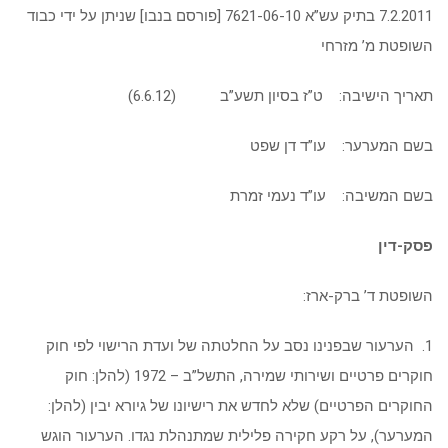
7.2.2011 בתיק עש”א 7621-06-10 [פורסם בנבו] שניתן על ידי כבוד
השופטת מ’ מזרחי
תאריך הישיבה: ט”ז בסיון תשע”ב (6.6.12)
בשם המערער: עו”ד דן שפט
בשם המשיבה: עו”ד נעמי זמרת
פסק-דין
השופטת ד’ ברק-ארז:
1. הערעור שבפנינו נסב על החלטתה של ועדת הרישוי לפי חוק
חוקרים פרטיים ושירותי שמירה, התשל”ב – 1972 (להלן: חוק
החוקרים הפרטיים) שלא לחדש את רישיונו של גיורא יבין (להלן:
המערער), על רקע חקירה פלילית שמתנהלת נגדו. הערעור הוגש