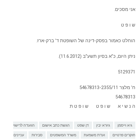
אני מסכים.
ש ו פ ט
הוחלט כאמור בפסק-דינה של השופטת ד’ ברק-ארז.
ניתן היום, כ”א בסיון תשע”ב (11.6.2012).
5129371
ח’ מלצר 54678313-2355/11
54678313
ה נ ש י א ש ו פ ט ש ו פ ט ת
גיא וייסמן
גיורא יבין
דן שפט
הגשת כתב אישום
הוועדה לרישוי
חוקרים פרטיים
ועדת משמעת
משרד המשפטים
סבירות
עניינים