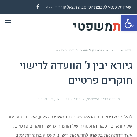
שאלות? כנס/י לקבוצת הפייסבוק תשאל עורך דין >>>
Facebook
פתח סרגל נגישות
תפר
ראשי
»
חוקים
»
גיורא יבין נ’ הוועדה לרישוי חוקרים פרטיים
גיורא יבין נ’ הוועדה לרישוי
חוקרים פרטיים
מערכת הבית המשפטי
12 ביוני 2012
16:56
אין תגובות
להלן יובא פסק דינו המלא של בית המשפט העליון, אשר דן בערעור
של גיורא יבין כנגד החלטתה של הוועדה לרישוי חוקרים פרטיים,
אשר דחתה את בקשתו לחדש את רישיונו לעסוק בחקירות עקב