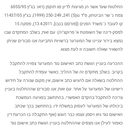
החלטות שעד אשר הן מגיעות לדיון פג תוקפן (ראו: בג”ץ 6055/95
צמח נ’ שר הביטחון, פ”ד נג(5) 241, 250-249 (1999); בג”ץ 11437/05
קו לעובד נ’ משרד הפנים ([פורסם בנבו], 13.4.2011), פסקה 15
לפסק-דינה של השופטת א’ פרוקצ’יה). עם זאת, בשלב המתקדם שבו
נמצא בירור עניינו של המערער ברשויות התביעה אנו סבורים שניתן
להשאיר שאלה חשובה זו לעת מצוא.
ההכרעה בעניין הגשת כתב האישום נגד המערער צפויה להתקבל
בקרוב. בשלב מתקדם זה של ההליך, כאשר עומדת להתקבל
ההחלטה בשאלה אם להגיש כתב אישום, אין מקום שנורה על חידוש
רישיונו של המערער על אתר. עם זאת, אנו סבורים שההחלטה בעניין
צריכה להתקבל בהקדם האפשרי, בהתחשב בפגיעה הנמשכת
ביכולתו של המערער לעסוק במשלח ידו. בהתחשב בכך שכתב
האישום נגד גיא ויסמן עצמו כבר הוגש (ואף התקבלה בו הכרעת דין
כאמור לעיל) אנו מצפים שההחלטה בעניין הגשת כתב אישום נגד