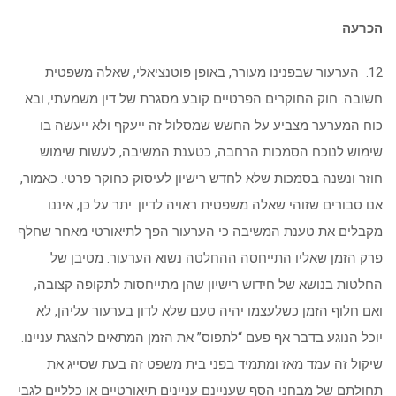
הכרעה
12. הערעור שבפנינו מעורר, באופן פוטנציאלי, שאלה משפטית
חשובה. חוק החוקרים הפרטיים קובע מסגרת של דין משמעתי, ובא
כוח המערער מצביע על החשש שמסלול זה ייעקף ולא ייעשה בו
שימוש לנוכח הסמכות הרחבה, כטענת המשיבה, לעשות שימוש
חוזר ונשנה בסמכות שלא לחדש רישיון לעיסוק כחוקר פרטי. כאמור,
אנו סבורים שזוהי שאלה משפטית ראויה לדיון. יתר על כן, איננו
מקבלים את טענת המשיבה כי הערעור הפך לתיאורטי מאחר שחלף
פרק הזמן שאליו התייחסה ההחלטה נשוא הערעור. מטיבן של
החלטות בנושא של חידוש רישיון שהן מתייחסות לתקופה קצובה,
ואם חלוף הזמן כשלעצמו יהיה טעם שלא לדון בערעור עליהן, לא
יוכל הנוגע בדבר אף פעם “לתפוס” את הזמן המתאים להצגת עניינו.
שיקול זה עמד מאז ומתמיד בפני בית משפט זה בעת שסייג את
תחולתם של מבחני הסף שעניינם עניינים תיאורטיים או כלליים לגבי