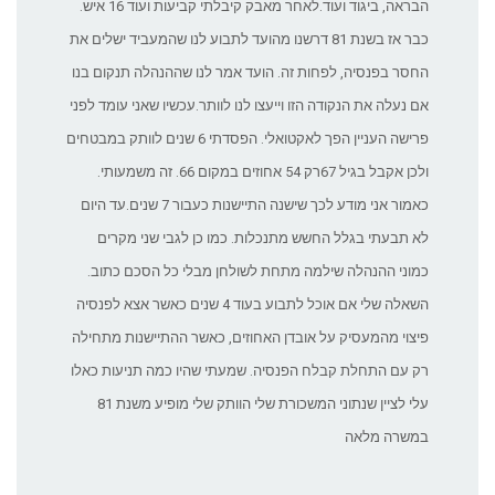
הבראה, ביגוד ועוד.לאחר מאבק קיבלתי קביעות ועוד 16 איש.
כבר אז בשנת 81 דרשנו מהועד לתבוע לנו שהמעביד ישלים את
החסר בפנסיה, לפחות זה. הועד אמר לנו שההנהלה תנקום בנו
אם נעלה את הנקודה הזו וייעצו לנו לוותר.עכשיו שאני עומד לפני
פרישה העניין הפך לאקטואלי. הפסדתי 6 שנים לוותק במבטחים
ולכן אקבל בגיל 67רק 54 אחוזים במקום 66. זה משמעותי.
כאמור אני מודע לכך שישנה התיישנות כעבור 7 שנים.עד היום
לא תבעתי בגלל החשש מתנכלות. כמו כן לגבי שני מקרים
כמוני ההנהלה שילמה מתחת לשולחן מבלי כל הסכם כתוב.
השאלה שלי אם אוכל לתבוע בעוד 4 שנים כאשר אצא לפנסיה
פיצוי מהמעסיק על אובדן האחוזים, כאשר ההתיישנות מתחילה
רק עם התחלת קבלח הפנסיה. שמעתי שהיו כמה תניעות כאלו
עלי לציין שנתוני המשכורת שלי הוותק שלי מופיע משנת 81
במשרה מלאה