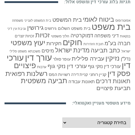
תגיות בלוג עורכי דין ומשפט אלול:
ביטוח לאומי
בית המשפט
אפוטרופוס
בית המשפט לענייני משפחה
בית משפט
גירושין
בית משפט השלום
גירושים
גניבת עין
דיני
זכויות
דמוקרטיה
דיני משפחה
זכויות יוצרים
הליך משפטי
בנקאות
חוקים
יעוץ משפטי
חברה בע"מ
חקירות
חובת הזהירות
כתב תביעה
מדינת ישראל
מיסים
ישראל
משכנתא
משפט פלילי
עורך דין
עורכי
נזיקין
עבירה פלילית
נדל"ן
עופר סולר
דין
פיצויים
עורכי דין נזקי גוף
עורכי דין נזקי גוף
ערבות
פסק דין
רשלנות רפואית
קניין רוחני
רשויות המס
קניית דירה
תביעה משפטית
תאונות דרכים
תאונות עבודה
תביעת פיצויים
מידע משפטי מעניין ואקטואלי:
מידע
משפטי
מעניין