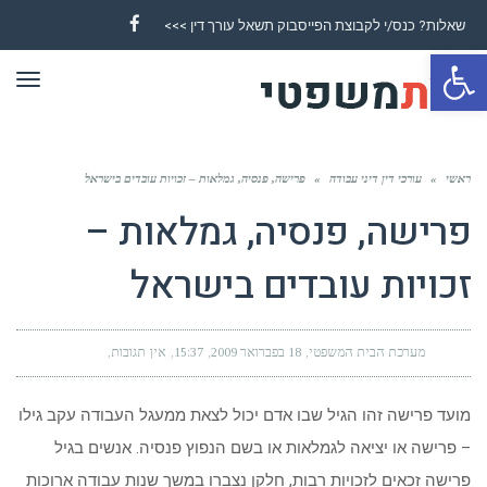
שאלות? כנס/י לקבוצת הפייסבוק תשאל עורך דין >>>
Facebook
פתח סרגל נגישות
תפר
ראשי
»
עורכי דין דיני עבודה
»
פרישה, פנסיה, גמלאות – זכויות עובדים בישראל
פרישה, פנסיה, גמלאות –
זכויות עובדים בישראל
מערכת הבית המשפטי
18 בפברואר 2009
15:37
אין תגובות
מועד פרישה זהו הגיל שבו אדם יכול לצאת ממעגל העבודה עקב גילו
– פרישה או יציאה לגמלאות או בשם הנפוץ פנסיה. אנשים בגיל
פרישה זכאים לזכויות רבות, חלקן נצברו במשך שנות עבודה ארוכות