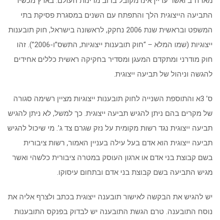
מארה”ב ואשר עדיין אינו מקובל ברוב מדינות העולם. בארץ מכשיר
התביעה הייצוגית הלך והתפתח עם השנים במסגרת פסיקת בתי
המשפט ובראשית שנת 2006 נחקק, לראשונה בישראל, חוק תובענות
ייצוגיות (שמו המלא – “חוק תובענות ייצוגיות, התשס”ו-2006”). זהו
חוק מודרני ומתקדם המעגן ומסדיר בחקיקה ראשית כללים אחידים
להגשה וניהול של תביעה ייצוגית.
ס’ 3א והתוספת השנייה לחוק תובענות ייצוגיות מציין רשימה סגורה
של מקרים בהם ניתן להגיש תביעה ייצוגית. כך למשל, לא ניתן להגיש
תביעה ייצוגית נגד רשות מקומית על נזק שגרם צד ג’. מי שיכול להגיש
תביעה ייצוגית הוא אדם בעל עילה בעניין האמור, רשות ציבורית
בשם קבוצת בני אדם או ארגון העוסק במטרה ציבורית כלשהי ואשר
מגיש התביעה בשם קבוצת בני אדם ובתחום עיסוקו.
יש להגיש את הבקשה לאישור תובענה ייצוגית בכתב ולצרף אליה את
נוסח התובענה. טרם הגשת התובענה יש לבדוק בפנקס התובענות