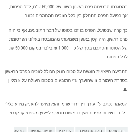
במסגרתו הבטיחה פרס ראשון בשווי של 50,000 ש”ח, לכל הפחות,
אך בפועל הפרס התחלק בין כלל הזוכים המהמרים נכונה.
כך קרה שבפועל, הפרס בו זכו בסופו של דבר התובעים, אף כי היה
פרס ראשון, היה קטן באופן משמעותי מהמובטח בעלוני הפרסומת
של הטוטו והסתכם בסך של כ – 1,000 ₪ בלבד במקום 50,000 ₪,
לכל הפחות.
התביעה הייצוגית הוגשה על סכום הנזק הכולל לזוכים בפרס הראשון
בסדרת הימורים זו שהוערך ע”י התובעים בסכום העולה על 8 מליון
₪.
המאמר נכתב ע”י עורך דין דרור שרמן והוא מיועד להעניק מידע כללי
בלבד, כשירות לציבור ואין בו משום תחליף לייעוץ משפטי קונקרטי.
בית משפט
חוק הגנת הצרכן
עורכי דין
תביעה אזרחית
תביעה