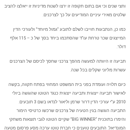
וחצי שנים וכי אם בתום תקופה זו ירצו לשנות מדיניות זו ייאלצו להציב
שלטים מאירי עיניים המודיעים על כך לצרכנים.
כמו כן, הנתבעות חוייבו לשלם לתובע “גמול מיוחד” ולעורכי הדין
המייצגים שכר טרחת עו”ד שהסתכמו ביחד בסך של כ – 115 אלף
דולר.
תביעה זו היוותה למעשה מהפך צרכני שחסך לכיסם של הצרכנים
עשרות מליוני שקלים בכל שנה.
כיום תלויה ועומדת בפני בית המשפט המחוזי בפתח תקווה, בקשה
לאישור תביעה ייצוגית ותביעה ייצוגית כנגד הטוטו שהוגשה ביולי
2010 ע”י עורכי הדין דרור שרמן וליאור לנדאו בשם 3 תובעים.
התביעה הוגשה בגין הטעיה של צרכנים שרכשו כרטיסי הימור
והימרו בתוכנית “BIG WINNER” שקיים הטוטו לגבי תוצאות משחקי
המונדיאל. התובעים טוענים כי חברת טוטו ערכה מסע פרסום מטעה