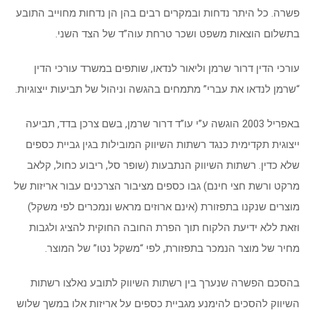
פשרה. כל היתר נדחות ובמקרים רבים בהן הן נדחות מחוייב התובע
בתשלום הוצאות משפט ושכר טרחת עוה”ד של הצד השני.
עורכי הדין דרור שרמן וליאור לנדאו, שותפים במשרד עורכי הדין
“שרמן לנדאו את עברי” מתמחים בהגשה וניהול של תביעות ייצוגיות.
באפריל 2003 הוגשה ע”י עו”ד דרור שרמן, בשם צרכן בדד, תביעה
ייצוגית תקדימית כנגד רשתות השיווק המובילות בגין גביית כספים
שלא כדין. רשתות השיווק הנתבעות (שופר סל, ריבוע כחול, קלאב
מרקט ורשת חצי חינם) גבו כספים מציבור הצרכנים עבור אריזות של
מוצרים שנקנו בתפזורת (אינם ארוזים מראש ונמכרים לפי משקל)
וזאת ללא ידיעת הלקוח תוך הפרת החובה החוקית להציג ולגבות
מחיר של מוצר הנמכר בתפזורת, לפי “משקל נטו” של המוצר.
בהסכם הפשרה שנערך בין רשתות השיווק לתובע נאלצו רשתות
השיווק להסכים להימנע מגביית כספים על אריזות אלו במשך שלוש