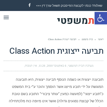
שאלות? כנס/י לקבוצת הפייסבוק תשאל עורך דין >>>
Facebook
פתח סרגל נגישות
תפר
ראשי
»
בית משפט
»
תביעה ייצוגית Class Action
תביעה ייצוגית Class Action
מערכת הבית המשפטי
6 באוקטובר 2010
11:26
אין תגובות
תובענה ייצוגית או כשמה הנוסף תביעה ייצוגית, היא תובענה
המוגשת על ידי תובע מייצג אשר הוסמך והוכר ע”י בית המשפט
כ”תובע ייצוגי” (למעשה כמעין “עותר ציבורי” התובע בשם טובת
הכלל של קבוצת נפגעים גדולה) ואשר אינו מיופה כוח מלכתחילה