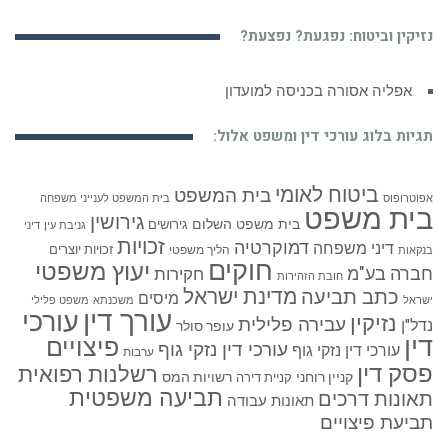
נזיקין וביטוח: נפגעת? נפצעת?
אפליה אסורה בכניסה למועדון
תגיות בלוג עורכי דין ומשפט אלול:
ביטוח לאומי
בית המשפט
אפוטרופוס
בית המשפט לענייני משפחה
בית משפט
גירושין
בית משפט השלום
גירושים
גניבת עין
דיני
זכויות
דמוקרטיה
דיני משפחה
זכויות יוצרים
הליך משפטי
בנקאות
חוקים
יעוץ משפטי
חברה בע"מ
חקירות
חובת הזהירות
כתב תביעה
מדינת ישראל
מיסים
ישראל
משכנתא
משפט פלילי
עורך דין
עורכי
נזיקין
עבירה פלילית
נדל"ן
עופר סולר
דין
פיצויים
עורכי דין נזקי גוף
עורכי דין נזקי גוף
ערבות
פסק דין
רשלנות רפואית
קניין רוחני
רשויות המס
קניית דירה
תביעה משפטית
תאונות דרכים
תאונות עבודה
תביעת פיצויים