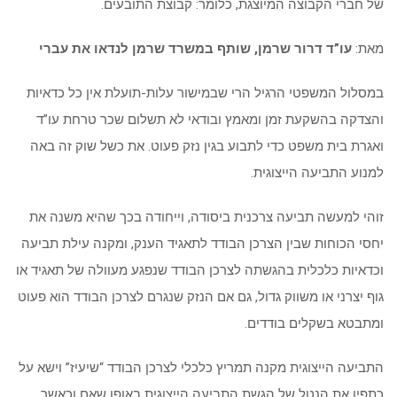
של חברי הקבוצה המיוצגת, כלומר: קבוצת התובעים.
מאת:
עו”ד דרור שרמן, שותף במשרד שרמן לנדאו את עברי
במסלול המשפטי הרגיל הרי שבמישור עלות-תועלת אין כל כדאיות
והצדקה בהשקעת זמן ומאמץ ובודאי לא תשלום שכר טרחת עו”ד
ואגרת בית משפט כדי לתבוע בגין נזק פעוט. את כשל שוק זה באה
למנוע התביעה הייצוגית.
זוהי למעשה תביעה צרכנית ביסודה, וייחודה בכך שהיא משנה את
יחסי הכוחות שבין הצרכן הבודד לתאגיד הענק, ומקנה עילת תביעה
וכדאיות כלכלית בהגשתה לצרכן הבודד שנפגע מעוולה של תאגיד או
גוף יצרני או משווק גדול, גם אם הנזק שנגרם לצרכן הבודד הוא פעוט
ומתבטא בשקלים בודדים.
התביעה הייצוגית מקנה תמריץ כלכלי לצרכן הבודד “שיעיז” וישא על
כתפיו את הנטל של הגשת התביעה הייצוגית באופן שאם וכאשר