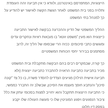
הייצוגיות, המתפרסם באינטרנט, ולוודא כי אין תביעה זהה העומדת
ותלויה בפני בית המשפט. לאחר הגשת הקשה לאישור יש להודיע על
כך למנהל בתי המשפט.
ההליך המשפטי של הדיון וההכרעה בבקשה לאישור התביעה
כייצוגית הוא מעין “משפט זוטא” בו מובאות ראיות ונחקרים עדים
ומוגשים כתבי סיכומים. ככזה הרי שבסופו של הליך זה, לרוב
מסתמנים בבירור יחסי הכוחות המשפטיים.
כך קורה, שבמקרים רבים בהם הבקשה מתקבלת ובית המשפט
מכיר בתביעה כתביעה הראויה להתברר כתביעה ייצוגית (ולא
תביעה אישית רגילה) מגיעים הצדדים להסדר פשרה, בו כל צד “קונה
סיכון” והנתבע חוסך מעצמו את הסיכון, שבשלב זה התברר כממשי,
כי התביעה הייצוגית תתקבל והוא יחוייב לפצות בסכומי עתק את כלל
ציבור הנפגעים ויפגע המוניטין שלו כי מעשה העוולה שלו יקבע
בפסק דין חלוט.