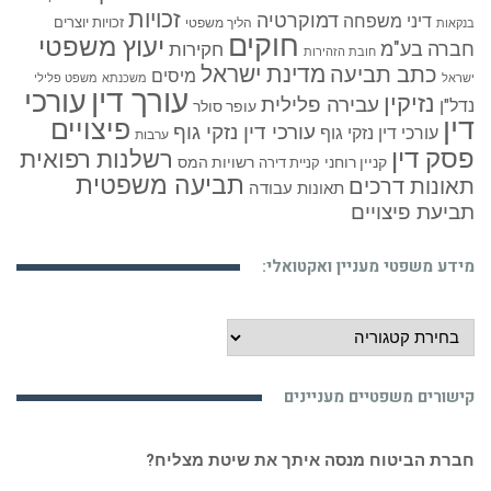
זכויות
דמוקרטיה
דיני משפחה
זכויות יוצרים
הליך משפטי
בנקאות
חוקים
יעוץ משפטי
חברה בע"מ
חקירות
חובת הזהירות
כתב תביעה
מדינת ישראל
מיסים
ישראל
משכנתא
משפט פלילי
עורך דין
עורכי
נזיקין
עבירה פלילית
נדל"ן
עופר סולר
דין
פיצויים
עורכי דין נזקי גוף
עורכי דין נזקי גוף
ערבות
פסק דין
רשלנות רפואית
קניין רוחני
רשויות המס
קניית דירה
תביעה משפטית
תאונות דרכים
תאונות עבודה
תביעת פיצויים
מידע משפטי מעניין ואקטואלי:
מידע
משפטי
מעניין
קישורים משפטיים מעניינים
ואקטואלי:
חברת הביטוח מנסה איתך את שיטת מצליח?