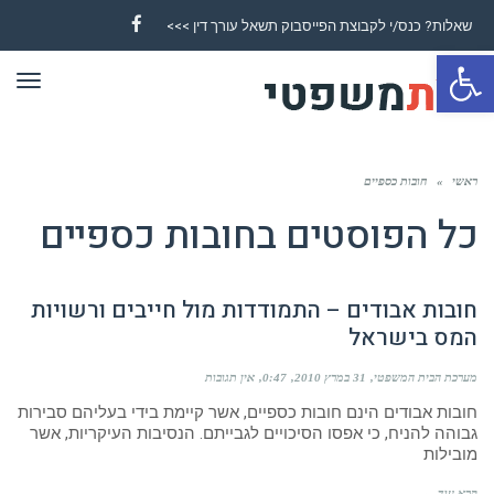
שאלות? כנס/י לקבוצת הפייסבוק תשאל עורך דין >>>
Facebook
פתח סרגל נגישות
תפר
ראשי
»
חובות כספיים
כל הפוסטים ב
חובות כספיים
חובות אבודים – התמודדות מול חייבים ורשויות
המס בישראל
מערכת הבית המשפטי
31 במרץ 2010
0:47
אין תגובות
חובות אבודים הינם חובות כספיים, אשר קיימת בידי בעליהם סבירות
גבוהה להניח, כי אפסו הסיכויים לגבייתם. הנסיבות העיקריות, אשר
מובילות
קרא עוד ←