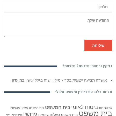
טלפון:
ההודעה
שלך:
שליחה
נזיקין וביטוח: נפגעת? נפצעת?
אושרה תביעה ייצוגית בסך 7 מיליון ש”ח בגלל עישון במועדון
תגיות בלוג עורכי דין ומשפט אלול:
ביטוח לאומי
בית המשפט
אפוטרופוס
בית המשפט לענייני משפחה
בית משפט
גירושין
בית משפט השלום
גירושים
גניבת עין
דיני