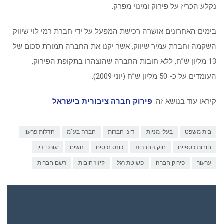
נקלע הכריז על פירוק ומינוי מפרק.
בימים האחרונים אושרה רכישת המפעל על ידי חברת רמי לוי שיווק
השקמה וחברת עמיר שיווק, אשר יקנו את החברה תמורת סכום של
13 מליון ש”ח, ללא חובות החברה שהוצהרו בתקופת הפירוק,
העומדים על כ- 50 מליון ש”ח (יוני 2009).
קיראו עוד בנושא זה:
פירוק חברה ציבורית בישראל
בית משפט
בעלי מניות
דיני חברות
חברה בע"מ
חדלות פרעון
חובות כספיים
חוק החברות
כונס נכסים
נושים
עורכי דין
ערעור
פירוק חברה
פשיטת רגל
קיזוז חובות
רשם חברות