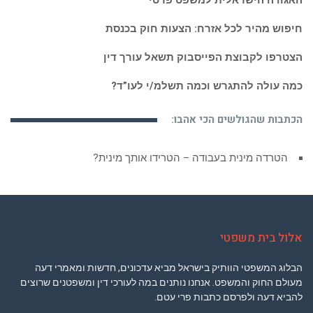
האגודה הישראלית למשפט פרטי
חיפוש מהיר לכל אזרח: הצעות חוק בכנסת
הצטרפו לקבוצת הפייסבוק תשאל עורך דין
כמה עולה להתגרש וכמה תשלמ/י לעו”ד?
הכתבות שהגולשים הכי אהבו:
הטרדה מינית בעבודה – הטרידו אותך מינית?
אבחון תסמונת דאון או טריזומיה 21 לפני ובמהלך ההריון
אלול בית משפטי
הבלוג המשפטי הוותיק בישראל מביא עדכונים, חדשות ומאמרי דעה
מעולם החוק והמשפט. אנחנו נותנים במה לעורכי דין ומשפטנים שרוצים
להביא דעה ולפרסם כתבות פרי עטם.