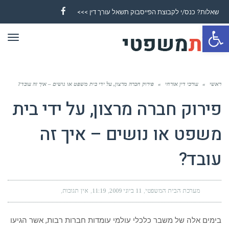
שאלות? כנס/י לקבוצת הפייסבוק תשאל עורך דין >>>
Facebook
פתח סרגל נגישות
תפר
ראשי
»
עורכי דין אזרחי
»
פירוק חברה מרצון, על ידי בית משפט או נושים – איך זה עובד?
פירוק חברה מרצון, על ידי בית
משפט או נושים – איך זה
עובד?
מערכת הבית המשפטי
11 ביוני 2009
11:19
אין תגובות
בימים אלה של משבר כלכלי עולמי עומדות חברות רבות, אשר הגיעו