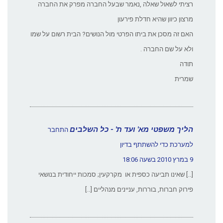
רציתי לשאול שאלה ,נאמר שבעל החברה מפרק את החברה
מרצון כיוון שהיא חדלת פירעון
האם זה מסכן את ביתו הפרטי מול הנושים? הבית רשום על שמו
ולא על שם החברה .
תודה
שמרית
הליך משפטי מא' ועד ת' - כל השלבים
התחבר
למערכת כדי להשתתף בדיון
9 במרץ 2010 בשעה 18:06
[…] שאינו תביעה כספית או מקרקעין; סמכות ייחודית בנושאי
פירוק חברות, בוררות, עניינים מנהליים […]