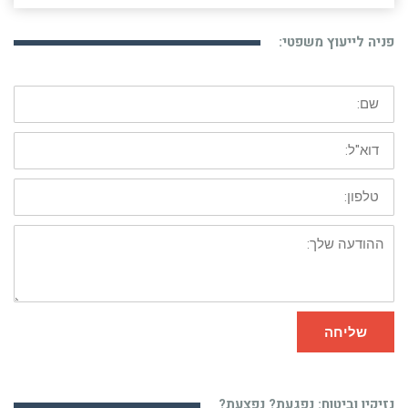
פניה לייעוץ משפטי:
שם:
דוא"ל:
טלפון:
ההודעה
שלך:
שליחה
נזיקין וביטוח: נפגעת? נפצעת?