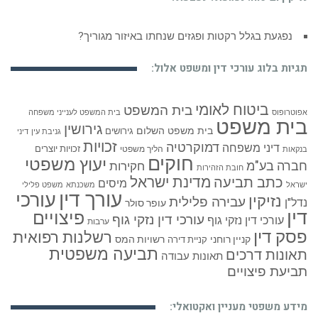
איראן גרעינית – חשש אמיתי או דמגוגיה של מנהיגים? מאמר
דעה
תגיות בלוג עורכי דין ומשפט אלול:
ביטוח לאומי
בית המשפט
אפוטרופוס
בית המשפט לענייני משפחה
בית משפט
גירושין
בית משפט השלום
גירושים
גניבת עין
דיני
זכויות
דמוקרטיה
דיני משפחה
זכויות יוצרים
הליך משפטי
בנקאות
חוקים
יעוץ משפטי
חברה בע"מ
חקירות
חובת הזהירות
כתב תביעה
מדינת ישראל
מיסים
ישראל
משכנתא
משפט פלילי
עורך דין
עורכי
נזיקין
עבירה פלילית
נדל"ן
עופר סולר
דין
פיצויים
עורכי דין נזקי גוף
עורכי דין נזקי גוף
ערבות
פסק דין
רשלנות רפואית
קניין רוחני
רשויות המס
קניית דירה
תביעה משפטית
תאונות דרכים
תאונות עבודה
תביעת פיצויים
מידע משפטי מעניין ואקטואלי: