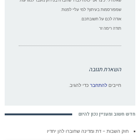
שאלה לי: כיצד אני יכולה לברר שחברה בפירוק מעבר למודעות
שמפורסמות בעיתון? למי עליי לפנות.
אודה לכם על תשובתכם.
תודה רימה זר
השארת תגובה
חייבים
להתחבר
כדי להגיב.
חדש חשוב ומעניין נכון להיום
חוק השבות – דת ומדינה שחוברו להן יחדיו