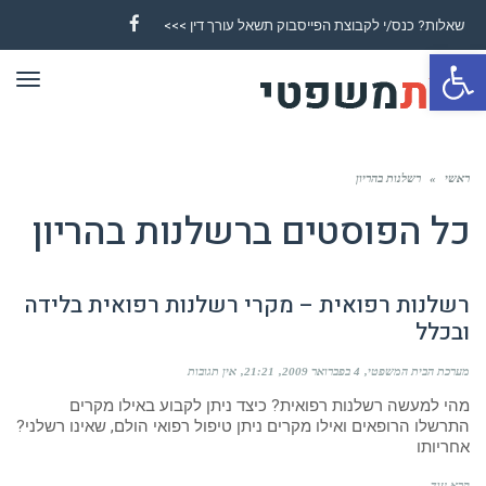
שאלות? כנס/י לקבוצת הפייסבוק תשאל עורך דין >>>
Facebook
פתח סרגל נגישות
תפר
ראשי
»
רשלנות בהריון
כל הפוסטים ב
רשלנות בהריון
רשלנות רפואית – מקרי רשלנות רפואית בלידה
ובכלל
מערכת הבית המשפטי
4 בפברואר 2009
21:21
אין תגובות
מהי למעשה רשלנות רפואית? כיצד ניתן לקבוע באילו מקרים
התרשלו הרופאים ואילו מקרים ניתן טיפול רפואי הולם, שאינו רשלני?
אחריותו
קרא עוד ←