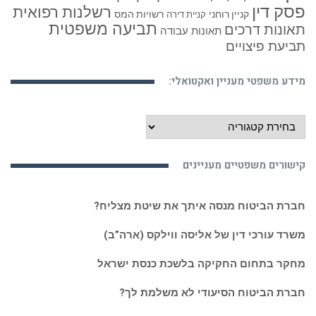
פסק דין
רשלנות רפואית
קניין רוחני
רשויות המס
קניית דירה
תביעה משפטית
תאונות דרכים
תאונות עבודה
תביעת פיצויים
מידע משפטי מעניין ואקטואלי:
מידע
משפטי
מעניין
קישורים משפטיים מעניינים
ואקטואלי:
חברת הביטוח מנסה איתך את שיטת מצליח?
משרד עורכי דין של אליסה ווילקס (ארה”ב)
מחקר בתחום החקיקה בלשכת כנסת ישראל
חברת הביטוח הסיעודי לא משלמת לך?