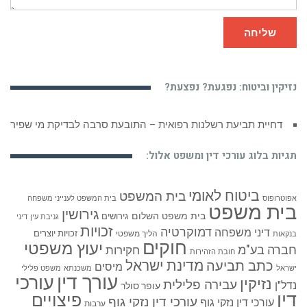
שליחה
נזיקין וביטוח: נפגעת? נפצעת?
דחיית תביעת רשלנות רפואית – התובעת סרבה לבדיקת מי שפיר
תגיות בלוג עורכי דין ומשפט אלול:
ביטוח לאומי
בית המשפט
אפוטרופוס
בית המשפט לענייני משפחה
בית משפט
גירושין
בית משפט השלום
גירושים
גניבת עין
דיני
זכויות
דמוקרטיה
דיני משפחה
זכויות יוצרים
הליך משפטי
בנקאות
חוקים
יעוץ משפטי
חברה בע"מ
חקירות
חובת הזהירות
כתב תביעה
מדינת ישראל
מיסים
ישראל
משכנתא
משפט פלילי
עורך דין
עורכי
נזיקין
עבירה פלילית
נדל"ן
עופר סולר
דין
פיצויים
עורכי דין נזקי גוף
עורכי דין נזקי גוף
ערבות