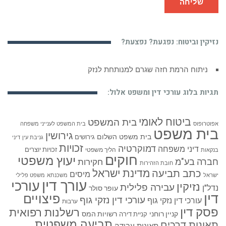
שליחה
נזיקין וביטוח: נפגעת? נפצעת?
ניתוח הרמת חזה שגרם למנותחת לנזק
תגיות בלוג עורכי דין ומשפט אלול:
ביטוח לאומי
בית המשפט
אפוטרופוס
בית המשפט לענייני משפחה
בית משפט
גירושין
בית משפט השלום
גירושים
גניבת עין
דיני
זכויות
דמוקרטיה
דיני משפחה
זכויות יוצרים
הליך משפטי
בנקאות
חוקים
יעוץ משפטי
חברה בע"מ
חקירות
חובת הזהירות
כתב תביעה
מדינת ישראל
מיסים
ישראל
משכנתא
משפט פלילי
עורך דין
עורכי
נזיקין
עבירה פלילית
נדל"ן
עופר סולר
דין
פיצויים
עורכי דין נזקי גוף
עורכי דין נזקי גוף
ערבות
פסק דין
רשלנות רפואית
קניין רוחני
רשויות המס
קניית דירה
תביעה משפטית
תאונות דרכים