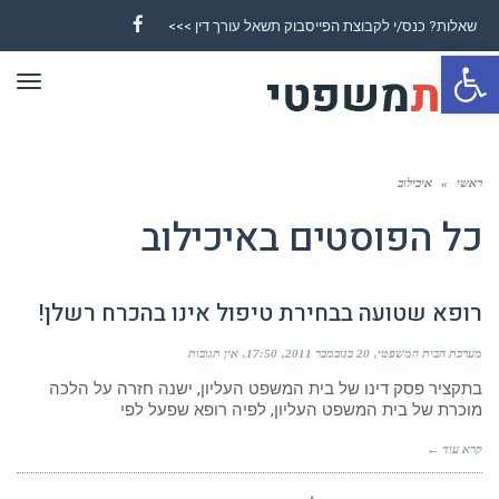
שאלות? כנס/י לקבוצת הפייסבוק תשאל עורך דין >>>
Facebook
פתח סרגל נגישות
תפר
ראשי
»
איכילוב
כל הפוסטים ב
איכילוב
רופא שטועה בבחירת טיפול אינו בהכרח רשלן!
מערכת הבית המשפטי
20 בנובמבר 2011
17:50
אין תגובות
בתקציר פסק דינו של בית המשפט העליון, ישנה חזרה על הלכה
מוכרת של בית המשפט העליון, לפיה רופא שפעל לפי
קרא עוד ←