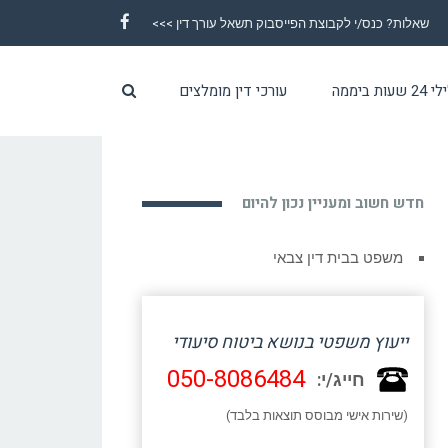
שאלות? כנס/י לקבוצת הפייסבוק תשאל עורך דין >>>
Facebook
ת ביממה
עורכי דין מומלצים
חדש חשוב ומעניין נכון להיום
משפט בבית דין צבאי
ייעוץ משפטי בנושא ביטוח סיעודי
050-8086484
חייג/י:
(שירות אישי מבוסס תוצאות בלבד)