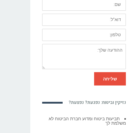
שם:
דוא"ל:
טלפון:
ההודעה
שלך:
שליחה
נזיקין וביטוח: נפגעת? נפצעת?
כל מה צריך לדעת על לידה בימי קורונה
תגיות בלוג עורכי דין ומשפט אלול: