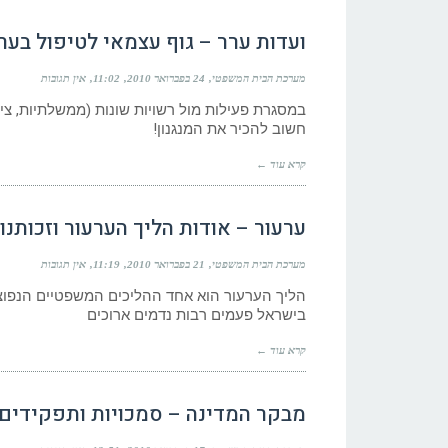
ועדות ערר – גוף עצמאי לטיפול בער
מערכת הבית המשפטי
24 בפברואר 2010
11:02
אין תגובות
במסגרת פעילות מול רשויות שונות (ממשלתיות, ציב
חשוב להכיר את המנגנון!
קרא עוד ←
ערעור – אודות הליך הערעור וזכותנו
מערכת הבית המשפטי
21 בפברואר 2010
11:19
אין תגובות
הליך הערעור הוא אחד ההליכים המשפטיים הנפוצ
בישראל פעמים רבות נדמים ארוכים
קרא עוד ←
מבקר המדינה – סמכויות ותפקידים