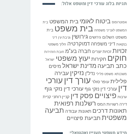
ביטוח לאומי
בית המשפט
אפוטרופוס
בית
בית משפט
בית
המשפט לענייני משפחה
גירושין
משפט השלום
גירושים
גניבת עין
דיני
דמוקרטיה
דיני משפחה
הליך משפטי
בנקאות
זכויות
חברה בע"מ
זכויות יוצרים
חובת הזהירות
חוקים
יעוץ משפטי
חקירות
ישראל
כתב תביעה
מדינת ישראל
מיסים
נזיקין
עבירה
נדל"ן
משכנתא
משפט פלילי
עורך דין
עורכי
פלילית
עופר סולר
דין
עורכי דין נזקי גוף
עורכי דין נזקי גוף
פיצויים
פסק דין
קניין רוחני
קניית
ערבות
רשלנות רפואית
רשויות המס
דירה
תביעה
תאונות דרכים
תאונות עבודה
משפטית
תביעת פיצויים
מידע משפטי מעניין ואקטואלי: