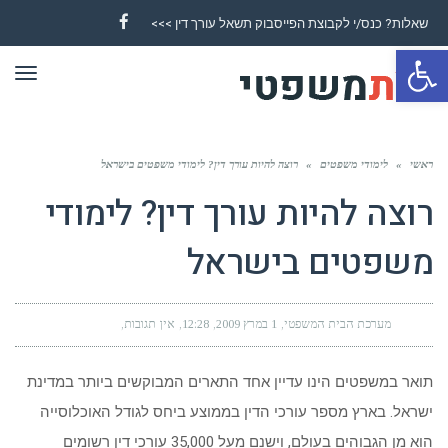
שאלות? כנס/י לקבוצת הפייסבוק תשאל עורך דין >>>
Facebook
פתח סרגל נגישות
תפר
ראשי
»
לימודי משפטים
»
רוצה להיות עורך דין? לימודי משפטים בישראל
רוצה להיות עורך דין? לימודי
משפטים בישראל
מערכת הבית המשפטי
1 במרץ 2009
12:28
אין תגובות
תואר במשפטים הינו עדיין אחד התארים המבוקשים ביותר במדינת
ישראל. בארץ מספר עורכי הדין בממוצע ביחס לגודל האוכלוסייה
הוא מן הגבוהים בעולם, וישנם מעל 35,000 עורכי דין רשומים