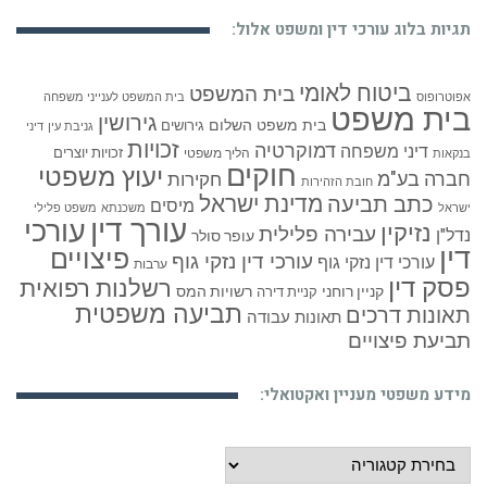
תגיות בלוג עורכי דין ומשפט אלול:
ביטוח לאומי
בית המשפט
אפוטרופוס
בית המשפט לענייני משפחה
בית משפט
גירושין
בית משפט השלום
גירושים
גניבת עין
דיני
זכויות
דמוקרטיה
דיני משפחה
זכויות יוצרים
הליך משפטי
בנקאות
חוקים
יעוץ משפטי
חברה בע"מ
חקירות
חובת הזהירות
כתב תביעה
מדינת ישראל
מיסים
ישראל
משכנתא
משפט פלילי
עורך דין
עורכי
נזיקין
עבירה פלילית
נדל"ן
עופר סולר
דין
פיצויים
עורכי דין נזקי גוף
עורכי דין נזקי גוף
ערבות
פסק דין
רשלנות רפואית
קניין רוחני
רשויות המס
קניית דירה
תביעה משפטית
תאונות דרכים
תאונות עבודה
תביעת פיצויים
מידע משפטי מעניין ואקטואלי:
מידע
משפטי