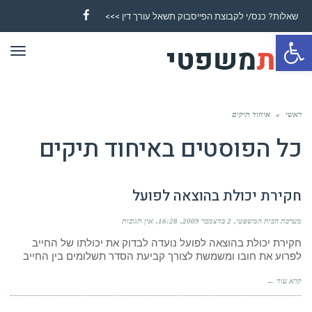
שאלות? כנס/י לקבוצת הפייסבוק תשאל עורך דין >>>
Facebook
פתח סרגל נגישות
תפר
ראשי
»
איחוד תיקים
כל הפוסטים ב
איחוד תיקים
חקירת יכולת בהוצאה לפועל
מערכת הבית המשפטי
2 בדצמבר 2009
16:28
אין תגובות
חקירת יכולת בהוצאה לפועל נועדה לבדוק את יכולתו של החייב
לפרוע את חובו ומשמשת לצורך קביעת הסדר תשלומים בין החייב
קרא עוד ←