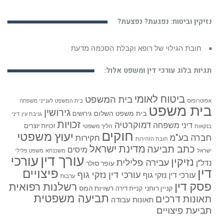
נזיקין וביטוח: נפגעת? נפצעת?
כמה כסף עולה יצוג משפטי בתביעת תאונת דרכים?
תגיות בלוג עורכי דין ומשפט אלול:
ביטוח לאומי
בית המשפט
אפוטרופוס
בית המשפט לענייני משפחה
בית משפט
גירושין
בית משפט השלום
גירושים
גניבת עין
דיני
זכויות
דמוקרטיה
דיני משפחה
זכויות יוצרים
הליך משפטי
בנקאות
חוקים
יעוץ משפטי
חברה בע"מ
חקירות
חובת הזהירות
כתב תביעה
מדינת ישראל
מיסים
ישראל
משכנתא
משפט פלילי
עורך דין
עורכי
נזיקין
עבירה פלילית
נדל"ן
עופר סולר
דין
פיצויים
עורכי דין נזקי גוף
עורכי דין נזקי גוף
ערבות
פסק דין
רשלנות רפואית
קניין רוחני
רשויות המס
קניית דירה
תביעה משפטית
תאונות דרכים
תאונות עבודה
תביעת פיצויים