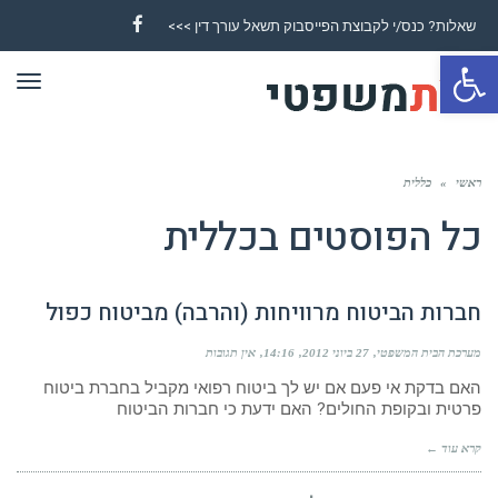
שאלות? כנס/י לקבוצת הפייסבוק תשאל עורך דין >>>
Facebook
פתח סרגל נגישות
תפר
ראשי
»
כללית
כל הפוסטים ב
כללית
חברות הביטוח מרוויחות (והרבה) מביטוח כפול
מערכת הבית המשפטי
27 ביוני 2012
14:16
אין תגובות
האם בדקת אי פעם אם יש לך ביטוח רפואי מקביל בחברת ביטוח
פרטית ובקופת החולים? האם ידעת כי חברות הביטוח
קרא עוד ←