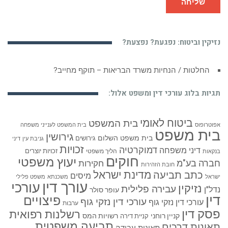
שליחה
נזיקין וביטוח: נפגעת? נפצעת?
החלטות / הנחיות משרד הבריאות – תוקף מחייב?
תגיות בלוג עורכי דין ומשפט אלול:
ביטוח לאומי
בית המשפט
אפוטרופוס
בית המשפט לענייני משפחה
בית משפט
גירושין
בית משפט השלום
גירושים
גניבת עין
דיני
זכויות
דמוקרטיה
דיני משפחה
זכויות יוצרים
הליך משפטי
בנקאות
חוקים
יעוץ משפטי
חברה בע"מ
חקירות
חובת הזהירות
כתב תביעה
מדינת ישראל
מיסים
ישראל
משכנתא
משפט פלילי
עורך דין
עורכי
נזיקין
עבירה פלילית
נדל"ן
עופר סולר
דין
פיצויים
עורכי דין נזקי גוף
עורכי דין נזקי גוף
ערבות
פסק דין
רשלנות רפואית
קניין רוחני
רשויות המס
קניית דירה
תביעה משפטית
תאונות דרכים