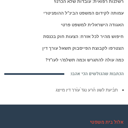
רשלנות רפואית: עובדות שלא הכרנו!
עמותה לקידום המשפט הבינ”ל ההומניטרי
האגודה הישראלית למשפט פרטי
חיפוש מהיר לכל אזרח: הצעות חוק בכנסת
הצטרפו לקבוצת הפייסבוק תשאל עורך דין
כמה עולה להתגרש וכמה תשלמ/י לעו”ד?
הכתבות שהגולשים הכי אהבו:
תביעת לשון הרע נגד עורך דין מייצג
אלול בית משפטי