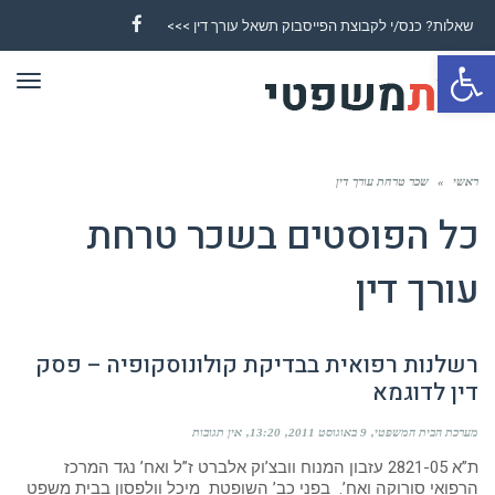
שאלות? כנס/י לקבוצת הפייסבוק תשאל עורך דין >>>
Facebook
פתח סרגל נגישות
תפר
ראשי
»
שכר טרחת עורך דין
כל הפוסטים ב
שכר טרחת
עורך דין
רשלנות רפואית בבדיקת קולונוסקופיה – פסק
דין לדוגמא
מערכת הבית המשפטי
9 באוגוסט 2011
13:20
אין תגובות
ת”א 2821-05 עזבון המנוח וובצ’וק אלברט ז”ל ואח’ נגד המרכז
הרפואי סורוקה ואח’. בפני כב’ השופטת מיכל וולפסון בבית משפט