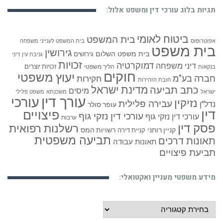
תגיות בלוג עורכי דין ומשפט אלול:
ביטוח לאומי
בית המשפט
אפוטרופוס
בית המשפט לענייני משפחה
בית משפט
גירושין
בית משפט השלום
גירושים
גניבת עין
דיני
זכויות
דמוקרטיה
דיני משפחה
זכויות יוצרים
הליך משפטי
בנקאות
חוקים
יעוץ משפטי
חברה בע"מ
חקירות
חובת הזהירות
כתב תביעה
מדינת ישראל
מיסים
ישראל
משכנתא
משפט פלילי
עורך דין
עורכי
נזיקין
עבירה פלילית
נדל"ן
עופר סולר
דין
פיצויים
עורכי דין נזקי גוף
עורכי דין נזקי גוף
ערבות
פסק דין
רשלנות רפואית
קניין רוחני
רשויות המס
קניית דירה
תביעה משפטית
תאונות דרכים
תאונות עבודה
תביעת פיצויים
מידע משפטי מעניין ואקטואלי:
מידע
משפטי