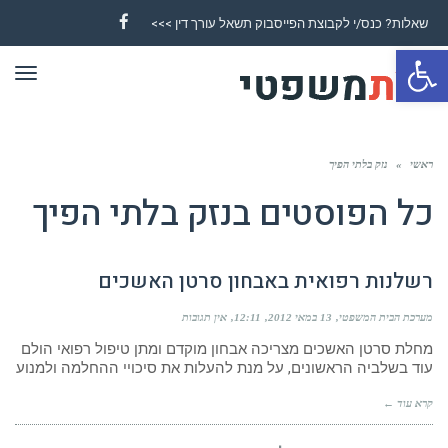
שאלות? כנס/י לקבוצת הפייסבוק תשאל עורך דין >>>
Facebook
פתח סרגל נגישות
תפר
ראשי
»
נזק בלתי הפיך
כל הפוסטים ב
נזק בלתי הפיך
רשלנות רפואית באבחון סרטן האשכים
מערכת הבית המשפטי
13 במאי 2012
12:11
אין תגובות
מחלת סרטן האשכים מצריכה אבחון מוקדם ומתן טיפול רפואי הולם
עוד בשלביה הראשונים, על מנת להעלות את סיכויי ההחלמה ולמנוע
קרא עוד ←