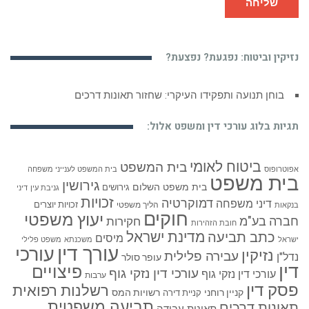
שליחה
נזיקין וביטוח: נפגעת? נפצעת?
בוחן תנועה ותפקידו העיקרי: שחזור תאונות דרכים
תגיות בלוג עורכי דין ומשפט אלול:
ביטוח לאומי
בית המשפט
אפוטרופוס
בית המשפט לענייני משפחה
בית משפט
גירושין
בית משפט השלום
גירושים
גניבת עין
דיני
זכויות
דמוקרטיה
דיני משפחה
זכויות יוצרים
הליך משפטי
בנקאות
חוקים
יעוץ משפטי
חברה בע"מ
חקירות
חובת הזהירות
כתב תביעה
מדינת ישראל
מיסים
ישראל
משכנתא
משפט פלילי
עורך דין
עורכי
נזיקין
עבירה פלילית
נדל"ן
עופר סולר
דין
פיצויים
עורכי דין נזקי גוף
עורכי דין נזקי גוף
ערבות
פסק דין
רשלנות רפואית
קניין רוחני
רשויות המס
קניית דירה
תביעה משפטית
תאונות דרכים