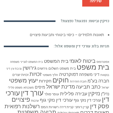
שליחה
נזיקין וביטוח: נפגעת? נפצעת?
תאונות תלמידים – כיסוי ביטוחי ותביעות פיצויים
תגיות בלוג עורכי דין ומשפט אלול:
ביטוח לאומי
בית המשפט
אפוטרופוס
בית המשפט לענייני משפחה
בית משפט
גירושין
בית משפט השלום
גירושים
גניבת עין
דיני
זכויות
דמוקרטיה
דיני משפחה
זכויות יוצרים
הליך משפטי
בנקאות
חוקים
יעוץ משפטי
חברה בע"מ
חקירות
חובת הזהירות
כתב תביעה
מדינת ישראל
מיסים
ישראל
משכנתא
משפט פלילי
עורך דין
עורכי
נזיקין
עבירה פלילית
נדל"ן
עופר סולר
דין
פיצויים
עורכי דין נזקי גוף
עורכי דין נזקי גוף
ערבות
פסק דין
רשלנות רפואית
קניין רוחני
רשויות המס
קניית דירה
תביעה משפטית
תאונות דרכים