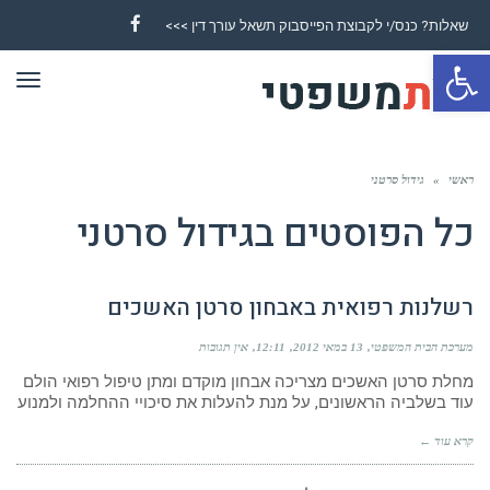
שאלות? כנס/י לקבוצת הפייסבוק תשאל עורך דין >>>
Facebook
פתח סרגל נגישות
תפר
ראשי
»
גידול סרטני
כל הפוסטים ב
גידול סרטני
רשלנות רפואית באבחון סרטן האשכים
מערכת הבית המשפטי
13 במאי 2012
12:11
אין תגובות
מחלת סרטן האשכים מצריכה אבחון מוקדם ומתן טיפול רפואי הולם
עוד בשלביה הראשונים, על מנת להעלות את סיכויי ההחלמה ולמנוע
קרא עוד ←