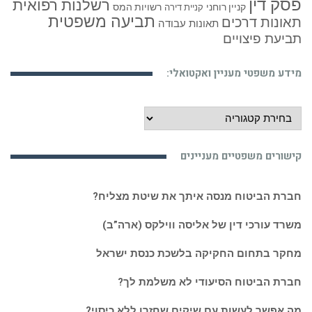
פסק דין
רשלנות רפואית
קניין רוחני
רשויות המס
קניית דירה
תביעה משפטית
תאונות דרכים
תאונות עבודה
תביעת פיצויים
מידע משפטי מעניין ואקטואלי:
מידע
משפטי
מעניין
קישורים משפטיים מעניינים
ואקטואלי:
חברת הביטוח מנסה איתך את שיטת מצליח?
משרד עורכי דין של אליסה ווילקס (ארה”ב)
מחקר בתחום החקיקה בלשכת כנסת ישראל
חברת הביטוח הסיעודי לא משלמת לך?
מה אפשר לעשות עם שיקים שחזרו ללא כיסוי?