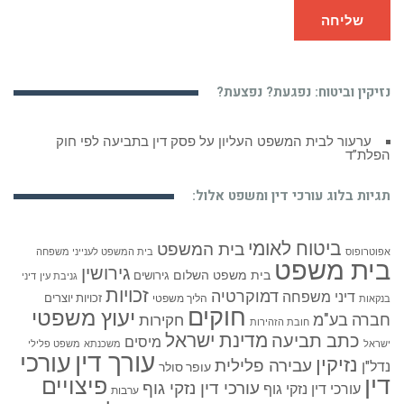
שליחה
נזיקין וביטוח: נפגעת? נפצעת?
ערעור לבית המשפט העליון על פסק דין בתביעה לפי חוק
הפלת”ד
תגיות בלוג עורכי דין ומשפט אלול:
ביטוח לאומי
בית המשפט
אפוטרופוס
בית המשפט לענייני משפחה
בית משפט
גירושין
בית משפט השלום
גירושים
גניבת עין
דיני
זכויות
דמוקרטיה
דיני משפחה
זכויות יוצרים
הליך משפטי
בנקאות
חוקים
יעוץ משפטי
חברה בע"מ
חקירות
חובת הזהירות
כתב תביעה
מדינת ישראל
מיסים
ישראל
משכנתא
משפט פלילי
עורך דין
עורכי
נזיקין
עבירה פלילית
נדל"ן
עופר סולר
דין
פיצויים
עורכי דין נזקי גוף
עורכי דין נזקי גוף
ערבות