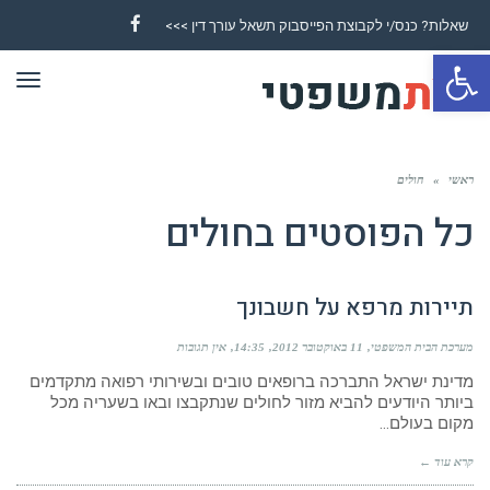
שאלות? כנס/י לקבוצת הפייסבוק תשאל עורך דין >>>
Facebook
פתח סרגל נגישות
תפר
ראשי
»
חולים
כל הפוסטים ב
חולים
תיירות מרפא על חשבונך
מערכת הבית המשפטי
11 באוקטובר 2012
14:35
אין תגובות
מדינת ישראל התברכה ברופאים טובים ובשירותי רפואה מתקדמים
ביותר היודעים להביא מזור לחולים שנתקבצו ובאו בשעריה מכל
מקום בעולם…
קרא עוד ←