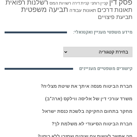
פסק דין
רשלנות רפואית
קניין רוחני
רשויות המס
קניית דירה
תביעה משפטית
תאונות דרכים
תאונות עבודה
תביעת פיצויים
מידע משפטי מעניין ואקטואלי:
מידע
משפטי
מעניין
קישורים משפטיים מעניינים
ואקטואלי:
חברת הביטוח מנסה איתך את שיטת מצליח?
משרד עורכי דין של אליסה ווילקס (ארה”ב)
מחקר בתחום החקיקה בלשכת כנסת ישראל
חברת הביטוח הסיעודי לא משלמת לך?
מה אפשר לעשות עם שיקים שחזרו ללא כיסוי?