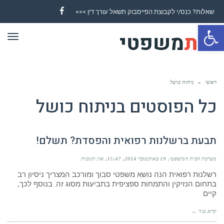
שאלות? כנס/י לקבוצת הפייסבוק תשאל עורך דין >>>
Facebook
פתח סרגל נגישות
תפר
ראשי
»
ניתוח כושל
כל הפוסטים ב
ניתוח כושל
תבעת ברשלנות רפואית והפסדת? תשלם!
מערכת הבית המשפטי
19 באוקטובר 2014
15:47
אין תגובות
רשלנות רפואית הנה נושא משפטי סבוך ומורכב המצריך ניסיון רב
בתחום הנזיקין והתמחות ספציפית בתביעות מסוג זה. בנוסף לכך,
קיים
קרא עוד ←