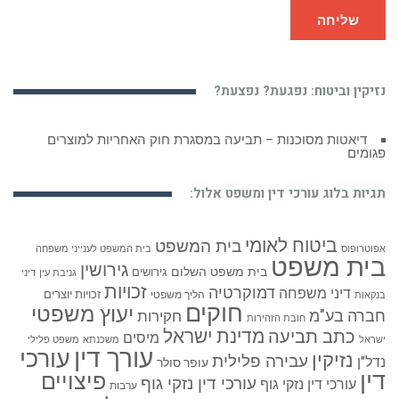
שליחה
נזיקין וביטוח: נפגעת? נפצעת?
דיאטות מסוכנות – תביעה במסגרת חוק האחריות למוצרים
פגומים
תגיות בלוג עורכי דין ומשפט אלול:
ביטוח לאומי
בית המשפט
אפוטרופוס
בית המשפט לענייני משפחה
בית משפט
גירושין
בית משפט השלום
גירושים
גניבת עין
דיני
זכויות
דמוקרטיה
דיני משפחה
זכויות יוצרים
הליך משפטי
בנקאות
חוקים
יעוץ משפטי
חברה בע"מ
חקירות
חובת הזהירות
כתב תביעה
מדינת ישראל
מיסים
ישראל
משכנתא
משפט פלילי
עורך דין
עורכי
נזיקין
עבירה פלילית
נדל"ן
עופר סולר
דין
פיצויים
עורכי דין נזקי גוף
עורכי דין נזקי גוף
ערבות