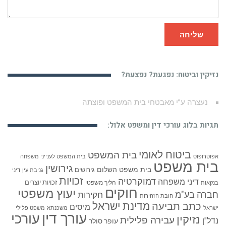
שליחה
נזיקין וביטוח: נפגעת? נפצעת?
תביעות ביטוח ומדוע חברת הביטוח לא משלמת לך
תגיות בלוג עורכי דין ומשפט אלול:
ביטוח לאומי
בית המשפט
אפוטרופוס
בית המשפט לענייני משפחה
בית משפט
גירושין
בית משפט השלום
גירושים
גניבת עין
דיני
זכויות
דמוקרטיה
דיני משפחה
זכויות יוצרים
הליך משפטי
בנקאות
חוקים
יעוץ משפטי
חברה בע"מ
חקירות
חובת הזהירות
כתב תביעה
מדינת ישראל
מיסים
ישראל
משכנתא
משפט פלילי
עורך דין
עורכי
נזיקין
עבירה פלילית
נדל"ן
עופר סולר