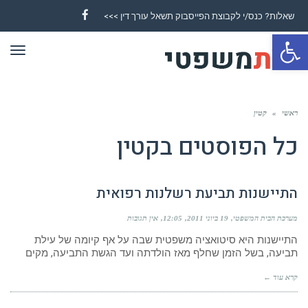
שאלות? כנס/י לקבוצת הפייסבוק תשאל עורך דין >>>
Facebook
פתח סרגל נגישות
תפר
ראשי
»
קטין
כל הפוסטים ב
קטין
התיישנות תביעת רשלנות רפואית
מערכת הבית המשפטי
19 ביוני 2011
12:05
אין תגובות
התיישנות היא סיטואציה משפטית שבה על אף קיומה של עילת
תביעה, בשל הזמן שחלף מאז הולדתה ועד הגשת התביעה, מקים
קרא עוד ←