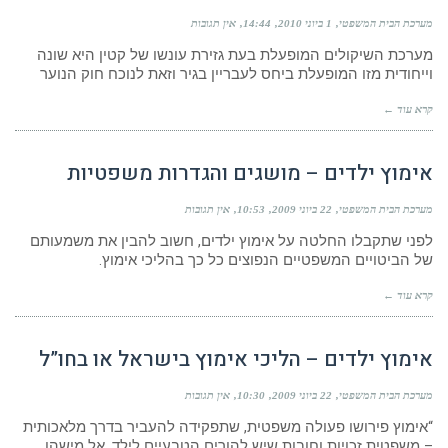
מערכת הבית המשפטי
1 ביוני 2010
14:44
אין תגובות
מערכת השיקולים המופעלת בעת גזירת עונשו של קטין היא שונה
וייחודית מזו המופעלת ביחס לעבריין בגיר וזאת לנוכח חוק הנוער
קרא עוד ←
אימוץ ילדים – מושגים והגדרות משפטיות
מערכת הבית המשפטי
22 ביוני 2009
10:53
אין תגובות
לפני שתקבלו החלטה על אימוץ ילדים, חשוב להבין את משמעותם
של הביטויים המשפטיים הנפוצים כל כך בהליכי אימוץ.
קרא עוד ←
אימוץ ילדים – הליכי אימוץ בישראל או בחו”ל
מערכת הבית המשפטי
22 ביוני 2009
10:30
אין תגובות
“אימוץ פירושו פעולה משפטית, שתפקידה להעביר בדרך מלאכותית
– משפטית זכויות וחובות שיש להורים הטבעיים לילד, אל מישהו