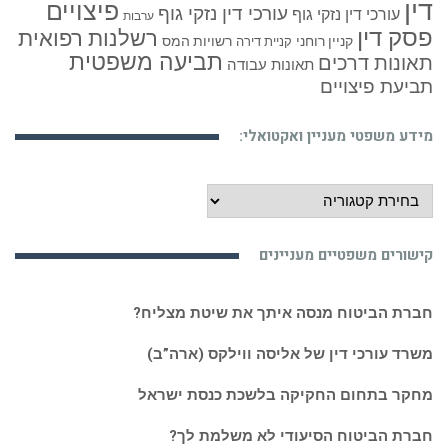
דין
פיצויים
עורכי דין נזקי גוף
עורכי דין נזקי גוף
ערבות
פסק דין
רשלנות רפואית
קניין רוחני
רשויות המס
קניית דירה
תביעה משפטית
תאונות דרכים
תאונות עבודה
תביעת פיצויים
מידע משפטי מעניין ואקטואלי:
מידע
משפטי
מעניין
קישורים משפטיים מעניינים
ואקטואלי:
חברת הביטוח מנסה איתך את שיטת מצליח?
משרד עורכי דין של אליסה ווילקס (ארה”ב)
מחקר בתחום החקיקה בלשכת כנסת ישראל
חברת הביטוח הסיעודי לא משלמת לך?