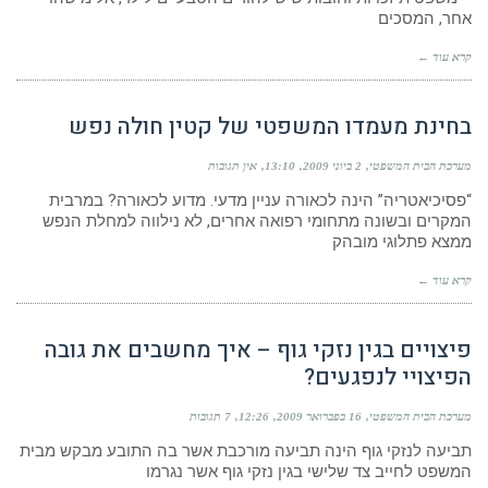
אחר, המסכים
קרא עוד ←
בחינת מעמדו המשפטי של קטין חולה נפש
מערכת הבית המשפטי
2 ביוני 2009
13:10
אין תגובות
“פסיכיאטריה” הינה לכאורה עניין מדעי. מדוע לכאורה? במרבית
המקרים ובשונה מתחומי רפואה אחרים, לא נילווה למחלת הנפש
ממצא פתלוגי מובהק
קרא עוד ←
פיצויים בגין נזקי גוף – איך מחשבים את גובה
הפיצויי לנפגעים?
מערכת הבית המשפטי
16 בפברואר 2009
12:26
7 תגובות
תביעה לנזקי גוף הינה תביעה מורכבת אשר בה התובע מבקש מבית
המשפט לחייב צד שלישי בגין נזקי גוף אשר נגרמו