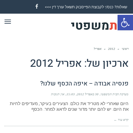
שאלות? כנס/י לקבוצת הפייסבוק תשאל עורך דין >>>
Facebook
פתח סרגל נגישות
תפר
ראשי
»
2012
»
אפריל
ארכיון של:
אפריל 2012
פנסיה אבודה – איפה הכסף שלנו?
מערכת הבית המשפטי
30 באפריל 2012
15:03
אין תגובות
היום שאחרי לא מטריד את כולם. הצעירים בעיקר, מעדיפים לחיות
את היום. יש להם יותר מדור שנים לדאוג למחר. הכסף
קרא עוד ←