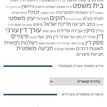
בית המשפט
אפוטרופוס
בית המשפט לענייני משפחה
בית משפט
גירושין
בית משפט השלום
גירושים
גניבת עין
דיני
זכויות
דמוקרטיה
דיני משפחה
זכויות יוצרים
הליך משפטי
בנקאות
חוקים
יעוץ משפטי
חברה בע"מ
חקירות
חובת הזהירות
כתב תביעה
מדינת ישראל
מיסים
ישראל
משכנתא
משפט פלילי
עורך דין
עורכי
נזיקין
עבירה פלילית
נדל"ן
עופר סולר
דין
פיצויים
עורכי דין נזקי גוף
עורכי דין נזקי גוף
ערבות
פסק דין
רשלנות רפואית
קניין רוחני
רשויות המס
קניית דירה
תביעה משפטית
תאונות דרכים
תאונות עבודה
תביעת פיצויים
מידע משפטי מעניין ואקטואלי:
מידע
משפטי
מעניין
קישורים משפטיים מעניינים
ואקטואלי: