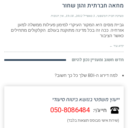
מחאה חברתית והון שחור
מערכת הבית המשפטי
3 באפריל 2012
19:18
אין תגובות
גביית מסים היא המקור העיקרי למימון פעילות ממשלה למען
אזרחיה. ככה זה בכל מדינה מתוקנת בעולם. הקלקולים מתחילים
כאשר הציבור
קרא עוד ←
חדש חשוב ומעניין נכון להיום
למה דירוג ה-BDI שלך כל כך חשוב?
ייעוץ משפטי בנושא ביטוח סיעודי
050-8086484
חייג/י:
(שירות אישי מבוסס תוצאות בלבד)