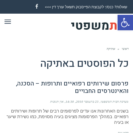
שאלות? כנס/י לקבוצת הפייסבוק תשאל עורך דין >>>
Facebook
פתח סרגל נגישות
תפר
ראשי
»
אתיקה
כל הפוסטים ב
אתיקה
פרסום שירותים רפואיים ותרופות – הסכנה,
והאינטרסים החבויים
מערכת הבית המשפטי
23 בדצמבר 2010
14:30
אין תגובות
בשנים האחרונות אנו עדים לפרסומים רבים של תרופות ושירותים
רפואיים. במהלך הפרסומות מציגים בעיה מסוימת, כמו נשירת שיער
או בעיה
קרא עוד ←