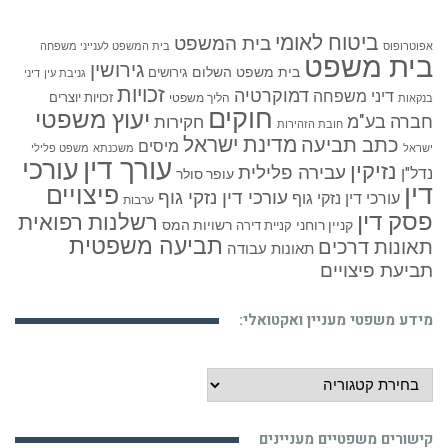
ביטוח לאומי
בית המשפט
אפוטרופוס
בית המשפט לענייני משפחה
בית משפט
גירושין
בית משפט השלום
גירושים
גניבת עין
דיני
זכויות
דמוקרטיה
דיני משפחה
זכויות יוצרים
הליך משפטי
בנקאות
חוקים
יעוץ משפטי
חברה בע"מ
חקירות
חובת הזהירות
כתב תביעה
מדינת ישראל
מיסים
ישראל
משכנתא
משפט פלילי
עורך דין
עורכי
נזיקין
עבירה פלילית
נדל"ן
עופר סולר
דין
פיצויים
עורכי דין נזקי גוף
עורכי דין נזקי גוף
ערבות
פסק דין
רשלנות רפואית
קניין רוחני
רשויות המס
קניית דירה
תביעה משפטית
תאונות דרכים
תאונות עבודה
תביעת פיצויים
מידע משפטי מעניין ואקטואלי:
מידע
משפטי
מעניין
קישורים משפטיים מעניינים
ואקטואלי: