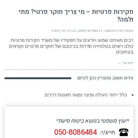
חקירות פרטיות – מי צריך חוקר פרטי? מתי
ולמה?
מערכת הבית המשפטי
11 בפברואר 2009
17:22
אין תגובות
רבים מאיתנו שמעו ויודעים על תפקידיו של משרד חקירות פרטיות.
כולנו רואים בטלוויזיה סדרות בכיכובם של חוקרים פרטיים וקוראים
בעיתונים
קרא עוד ←
חדש חשוב ומעניין נכון להיום
כלל ייחוד העילה ופיצוי נפגעי תאונות דרכים
ייעוץ משפטי בנושא ביטוח סיעודי
050-8086484
חייג/י: