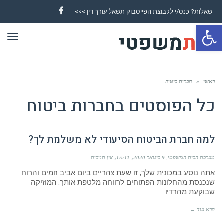
שאלות? כנס/י לקבוצת הפייסבוק תשאל עורך דין >>>
Facebook
פתח סרגל נגישות
תפר
ראשי
»
חברות ביטוח
כל הפוסטים ב
חברות ביטוח
למה חברת הביטוח הסיעודי לא משלמת לך?
מערכת הבית המשפטי
9 בינואר 2020
15:11
אין תגובות
אתה נוסע במכונית שלך, זו שעת צהריים ביום אביב חמים והרוח
שנכנסת מהחלונות הפתוחים לרווחה מלטפת אותך. המוזיקה
שבוקעת מהרדיו
קרא עוד ←