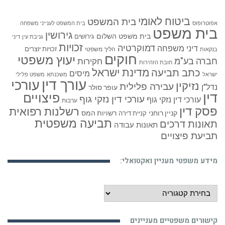
ביטוח לאומי
בית המשפט
אפוטרופוס
בית המשפט לענייני משפחה
בית משפט
גירושין
בית משפט השלום
גירושים
גניבת עין
דיני
זכויות
דמוקרטיה
דיני משפחה
זכויות יוצרים
הליך משפטי
בנקאות
חוקים
יעוץ משפטי
חברה בע"מ
חקירות
חובת הזהירות
כתב תביעה
מדינת ישראל
מיסים
ישראל
משכנתא
משפט פלילי
עורך דין
עורכי
נזיקין
עבירה פלילית
נדל"ן
עופר סולר
דין
פיצויים
עורכי דין נזקי גוף
עורכי דין נזקי גוף
ערבות
פסק דין
רשלנות רפואית
קניין רוחני
רשויות המס
קניית דירה
תביעה משפטית
תאונות דרכים
תאונות עבודה
תביעת פיצויים
מידע משפטי מעניין ואקטואלי:
מידע
משפטי
מעניין
קישורים משפטיים מעניינים
ואקטואלי: