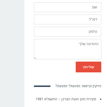
שם:
דוא"ל:
טלפון:
ההודעה
שלך:
שליחה
נזיקין וביטוח: נפגעת? נפצעת?
ביטוח רכב וכיצד יש לנהוג במקרה תאונת
דרכים