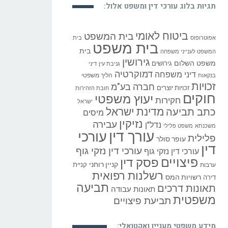
תגיות בלוג עורכי דין ומשפט אלול:
ביטוח לאומי
בית המשפט
אפוטרופוס
בית
בית משפט
בית
המשפט לענייני משפחה
גירושין
משפט השלום
גירושים
גניבת עין
דיני
דמוקרטיה
דיני משפחה
הליך משפטי
בנקאות
זכויות
חברה בע"מ
זכויות יוצרים
חובת הזהירות
חוקים
יעוץ משפטי
חקירות
ישראל
כתב תביעה
מדינת ישראל
מיסים
נזיקין
עבירה
נדל"ן
משכנתא
משפט פלילי
עורך דין
עורכי
פלילית
עופר סולר
דין
עורכי דין נזקי גוף
עורכי דין נזקי גוף
פיצויים
פסק דין
קניין רוחני
קניית
ערבות
רשלנות רפואית
רשויות המס
דירה
תביעה
תאונות דרכים
תאונות עבודה
משפטית
תביעת פיצויים