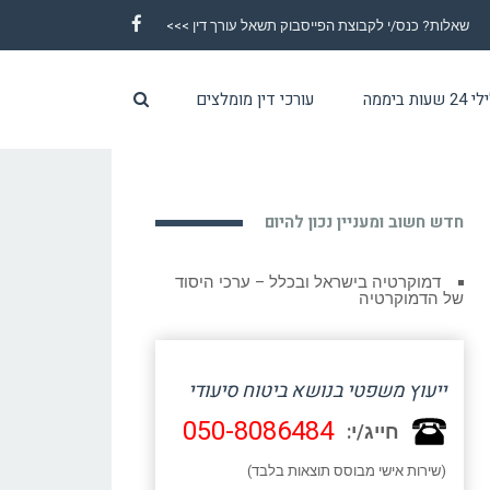
שאלות? כנס/י לקבוצת הפייסבוק תשאל עורך דין >>>
Facebook
ת ביממה
עורכי דין מומלצים
חדש חשוב ומעניין נכון להיום
דמוקרטיה בישראל ובכלל – ערכי היסוד
של הדמוקרטיה
ייעוץ משפטי בנושא ביטוח סיעודי
050-8086484
חייג/י:
(שירות אישי מבוסס תוצאות בלבד)