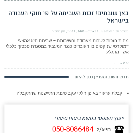
כאן שובתים! זכות השביתה על פי חוקי העבודה
בישראל
מערכת הבית המשפטי
3 באוגוסט 2009
14:33
אין תגובות
מהות הזכות לשבות מעבודה וחשיבותה – שביתה היא אמצעי
דמוקרטי שנוקטים בו העובדים כנגד המעביד במסגרת סכסוך כלכלי
אשר מתגלע
קרא עוד ←
חדש חשוב ומעניין נכון להיום
קבלת ערעור באופן חלקי עקב טענת התיישנות שהתקבלה
ייעוץ משפטי בנושא ביטוח סיעודי
050-8086484
חייג/י: