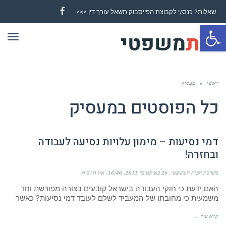
שאלות? כנס/י לקבוצת הפייסבוק תשאל עורך דין >>>
Facebook
פתח סרגל נגישות
תפר
ראשי
»
מעסיק
כל הפוסטים ב
מעסיק
דמי נסיעות – מימון עלויות נסיעה לעבודה
ובחזרה!
מערכת הבית המשפטי
26 באוקטובר 2011
16:46
אין תגובות
האם ידעת כי חוקי העבודה בישראל קובעים בצורה מפורשת וחד
משמעית כי מחובתו של המעביד לשלם לעובד דמי נסיעות? כאשר
קרא עוד ←