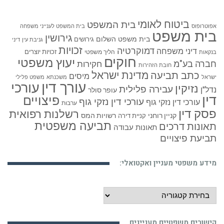
ביטוח לאומי
בית המשפט
אפוטרופוס
בית המשפט לענייני משפחה
בית משפט
גירושין
בית משפט השלום
גירושים
גניבת עין
דיני
זכויות
דמוקרטיה
דיני משפחה
זכויות יוצרים
הליך משפטי
בנקאות
חוקים
יעוץ משפטי
חברה בע"מ
חקירות
חובת הזהירות
כתב תביעה
מדינת ישראל
מיסים
ישראל
משכנתא
משפט פלילי
עורך דין
עורכי
נזיקין
עבירה פלילית
נדל"ן
עופר סולר
דין
פיצויים
עורכי דין נזקי גוף
עורכי דין נזקי גוף
ערבות
פסק דין
רשלנות רפואית
קניין רוחני
רשויות המס
קניית דירה
תביעה משפטית
תאונות דרכים
תאונות עבודה
תביעת פיצויים
מידע משפטי מעניין ואקטואלי:
מידע
משפטי
מעניין
קישורים משפטיים מעניינים
ואקטואלי: