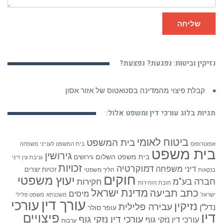
שליחה
נזיקין וביטוח: נפגעת? נפצעת?
קבלת פיצוי מהמדינה בסטאטוס של אזור אסון
תגיות בלוג עורכי דין ומשפט אלול:
ביטוח לאומי
בית המשפט
אפוטרופוס
בית המשפט לענייני משפחה
בית משפט
גירושין
בית משפט השלום
גירושים
גניבת עין
דיני
זכויות
דמוקרטיה
דיני משפחה
זכויות יוצרים
הליך משפטי
בנקאות
חוקים
יעוץ משפטי
חברה בע"מ
חקירות
חובת הזהירות
כתב תביעה
מדינת ישראל
מיסים
ישראל
משכנתא
משפט פלילי
עורך דין
עורכי
נזיקין
עבירה פלילית
נדל"ן
עופר סולר
דין
פיצויים
עורכי דין נזקי גוף
עורכי דין נזקי גוף
ערבות