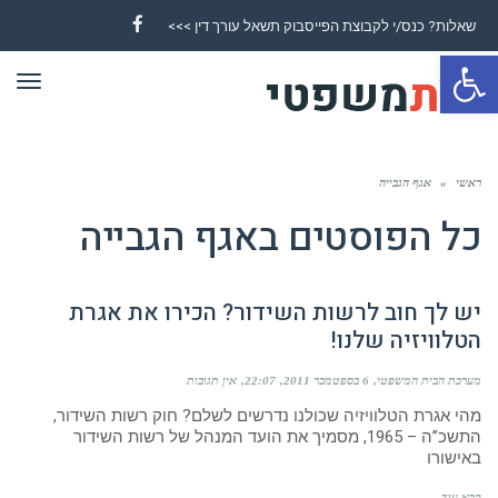
שאלות? כנס/י לקבוצת הפייסבוק תשאל עורך דין >>>
Facebook
פתח סרגל נגישות
תפר
ראשי
»
אגף הגבייה
כל הפוסטים ב
אגף הגבייה
יש לך חוב לרשות השידור? הכירו את אגרת
הטלוויזיה שלנו!
מערכת הבית המשפטי
6 בספטמבר 2011
22:07
אין תגובות
מהי אגרת הטלוויזיה שכולנו נדרשים לשלם? חוק רשות השידור,
התשכ”ה – 1965, מסמיך את הועד המנהל של רשות השידור
באישורו
קרא עוד ←