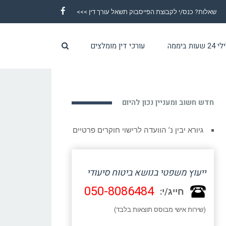
שאלות? כנס/י לקבוצת הפייסבוק תשאל עורך דין >>>
Facebook
ת ביממה
עורכי דין מומלצים
חדש חשוב ומעניין נכון להיום
גיורא יבין נ’ הוועדה לרישוי חוקרים פרטיים
ייעוץ משפטי בנושא ביטוח סיעודי
050-8086484
חייג/י:
(שירות אישי מבוסס תוצאות בלבד)