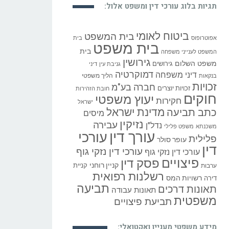
תגיות בלוג עורכי דין ומשפט אלול:
ביטוח לאומי
בית המשפט
אפוטרופוס
בית
בית משפט
בית
המשפט לענייני משפחה
גירושין
משפט השלום
גירושים
גניבת עין
דיני
דמוקרטיה
דיני משפחה
הליך משפטי
בנקאות
זכויות
חברה בע"מ
זכויות יוצרים
חובת הזהירות
חוקים
יעוץ משפטי
חקירות
ישראל
כתב תביעה
מדינת ישראל
מיסים
נזיקין
עבירה
נדל"ן
משכנתא
משפט פלילי
עורך דין
עורכי
פלילית
עופר סולר
דין
עורכי דין נזקי גוף
עורכי דין נזקי גוף
פיצויים
פסק דין
קניין רוחני
קניית
ערבות
רשלנות רפואית
רשויות המס
דירה
תביעה
תאונות דרכים
תאונות עבודה
משפטית
תביעת פיצויים
מידע משפטי מעניין ואקטואלי: