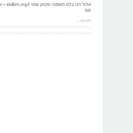
אלול ה
וגם
קרא עוד ←