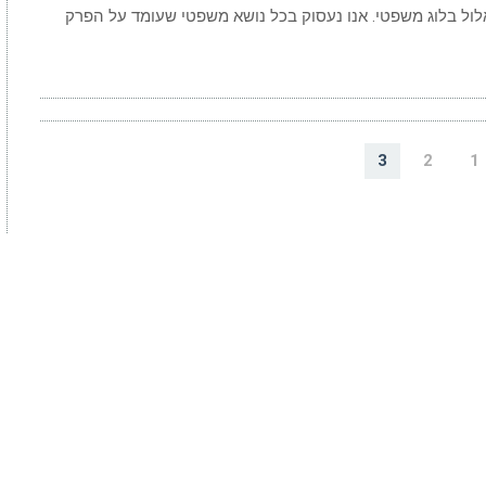
נו בלוג משפטי ומכאן שמו: elulbm.org.il = אלול בלוג משפטי. אנו נעסוק בכל נושא משפטי שעומד על הפרק
3
2
1