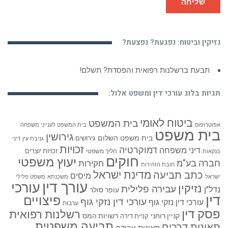
שליחה
נזיקין וביטוח: נפגעת? נפצעת?
תבעת ברשלנות רפואית והפסדת? תשלם!
תגיות בלוג עורכי דין ומשפט אלול:
ביטוח לאומי
בית המשפט
אפוטרופוס
בית המשפט לענייני משפחה
בית משפט
גירושין
בית משפט השלום
גירושים
גניבת עין
דיני
זכויות
דמוקרטיה
דיני משפחה
זכויות יוצרים
הליך משפטי
בנקאות
חוקים
יעוץ משפטי
חברה בע"מ
חקירות
חובת הזהירות
כתב תביעה
מדינת ישראל
מיסים
ישראל
משכנתא
משפט פלילי
עורך דין
עורכי
נזיקין
עבירה פלילית
נדל"ן
עופר סולר
דין
פיצויים
עורכי דין נזקי גוף
עורכי דין נזקי גוף
ערבות
פסק דין
רשלנות רפואית
קניין רוחני
רשויות המס
קניית דירה
תביעה משפטית
תאונות דרכים