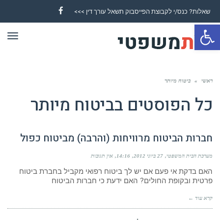
שאלות? כנס/י לקבוצת הפייסבוק תשאל עורך דין >>>
Facebook
פתח סרגל נגישות
תפר
ראשי
»
ביטוח מיותר
כל הפוסטים ב
ביטוח מיותר
חברות הביטוח מרוויחות (והרבה) מביטוח כפול
מערכת הבית המשפטי
27 ביוני 2012
14:16
אין תגובות
האם בדקת אי פעם אם יש לך ביטוח רפואי מקביל בחברת ביטוח
פרטית ובקופת החולים? האם ידעת כי חברות הביטוח
קרא עוד ←