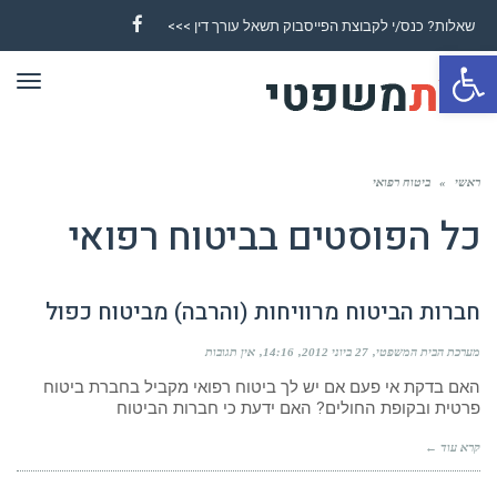
שאלות? כנס/י לקבוצת הפייסבוק תשאל עורך דין >>>
Facebook
פתח סרגל נגישות
תפר
ראשי
»
ביטוח רפואי
כל הפוסטים ב
ביטוח רפואי
חברות הביטוח מרוויחות (והרבה) מביטוח כפול
מערכת הבית המשפטי
27 ביוני 2012
14:16
אין תגובות
האם בדקת אי פעם אם יש לך ביטוח רפואי מקביל בחברת ביטוח
פרטית ובקופת החולים? האם ידעת כי חברות הביטוח
קרא עוד ←