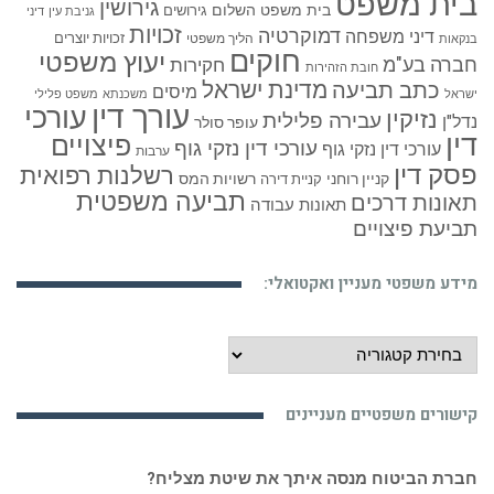
בית משפט
גירושין
בית משפט השלום
גירושים
גניבת עין
דיני
זכויות
דמוקרטיה
דיני משפחה
זכויות יוצרים
הליך משפטי
בנקאות
חוקים
יעוץ משפטי
חברה בע"מ
חקירות
חובת הזהירות
כתב תביעה
מדינת ישראל
מיסים
ישראל
משכנתא
משפט פלילי
עורך דין
עורכי
נזיקין
עבירה פלילית
נדל"ן
עופר סולר
דין
פיצויים
עורכי דין נזקי גוף
עורכי דין נזקי גוף
ערבות
פסק דין
רשלנות רפואית
קניין רוחני
רשויות המס
קניית דירה
תביעה משפטית
תאונות דרכים
תאונות עבודה
תביעת פיצויים
מידע משפטי מעניין ואקטואלי:
מידע
משפטי
מעניין
קישורים משפטיים מעניינים
ואקטואלי:
חברת הביטוח מנסה איתך את שיטת מצליח?