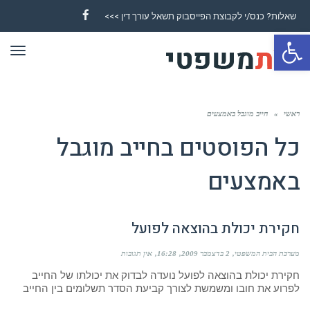
שאלות? כנס/י לקבוצת הפייסבוק תשאל עורך דין >>>
Facebook
פתח סרגל נגישות
תפר
ראשי
»
חייב מוגבל באמצעים
כל הפוסטים ב
חייב מוגבל
באמצעים
חקירת יכולת בהוצאה לפועל
מערכת הבית המשפטי
2 בדצמבר 2009
16:28
אין תגובות
חקירת יכולת בהוצאה לפועל נועדה לבדוק את יכולתו של החייב
לפרוע את חובו ומשמשת לצורך קביעת הסדר תשלומים בין החייב