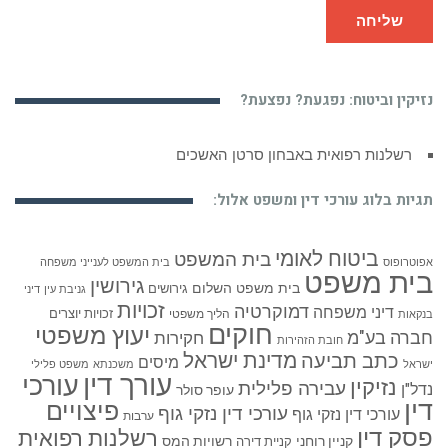
שליחה
נזיקין וביטוח: נפגעת? נפצעת?
רשלנות רפואית באבחון סרטן האשכים
תגיות בלוג עורכי דין ומשפט אלול:
ביטוח לאומי
בית המשפט
אפוטרופוס
בית המשפט לענייני משפחה
בית משפט
גירושין
בית משפט השלום
גירושים
גניבת עין
דיני
זכויות
דמוקרטיה
דיני משפחה
זכויות יוצרים
הליך משפטי
בנקאות
חוקים
יעוץ משפטי
חברה בע"מ
חקירות
חובת הזהירות
כתב תביעה
מדינת ישראל
מיסים
ישראל
משכנתא
משפט פלילי
עורך דין
עורכי
נזיקין
עבירה פלילית
נדל"ן
עופר סולר
דין
פיצויים
עורכי דין נזקי גוף
עורכי דין נזקי גוף
ערבות
פסק דין
רשלנות רפואית
קניין רוחני
רשויות המס
קניית דירה