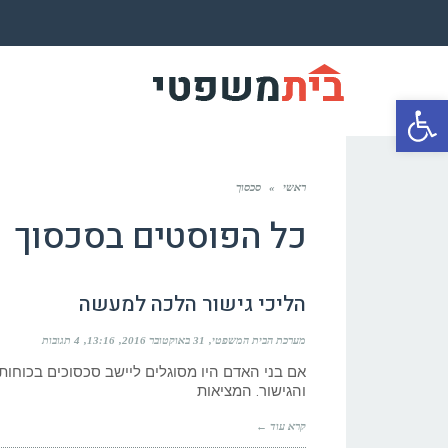
פתח סרגל נגישות
ראשי
»
סכסוך
כל הפוסטים ב
סכסוך
הליכי גישור הלכה למעשה
מערכת הבית המשפטי
31 באוקטובר 2016
13:16
4 תגובות
אם בני האדם היו מסוגלים ליישב סכסוכים בכוחו
והגישור. המציאות
קרא עוד ←