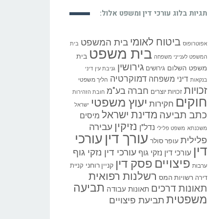
תגיות בלוג עורכי דין ומשפט אלול:
ביטוח לאומי
בית המשפט
אפוטרופוס
בית
בית משפט
בית
המשפט לענייני משפחה
גירושין
משפט השלום
גירושים
גניבת עין
דיני
דמוקרטיה
דיני משפחה
הליך משפטי
בנקאות
זכויות
חברה בע"מ
זכויות יוצרים
חובת הזהירות
חוקים
יעוץ משפטי
חקירות
ישראל
כתב תביעה
מדינת ישראל
מיסים
נזיקין
עבירה
נדל"ן
משכנתא
משפט פלילי
עורך דין
עורכי
פלילית
עופר סולר
דין
עורכי דין נזקי גוף
עורכי דין נזקי גוף
פיצויים
פסק דין
קניין רוחני
קניית
ערבות
רשלנות רפואית
רשויות המס
דירה
תביעה
תאונות דרכים
תאונות עבודה
משפטית
תביעת פיצויים
מידע משפטי מעניין ואקטואלי: