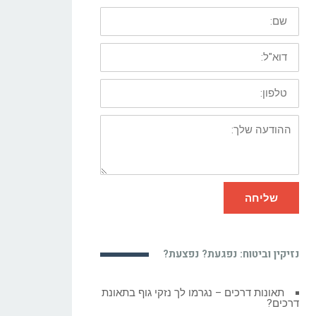
שם:
דוא"ל:
טלפון:
ההודעה
שלך:
שליחה
נזיקין וביטוח: נפגעת? נפצעת?
עוולות מסחריות Commercial wrongs