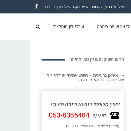
שאלות? כנס/י לקבוצת הפייסבוק תשאל עורך דין >>>
Facebook
ת ביממה
עורכי דין מומלצים
חדש חשוב ומעניין נכון להיום
איראן גרעינית – חשש אמיתי או דמגוגיה
של מנהיגים? מאמר דעה
ייעוץ משפטי בנושא ביטוח סיעודי
050-8086484
חייג/י:
(שירות אישי מבוסס תוצאות בלבד)