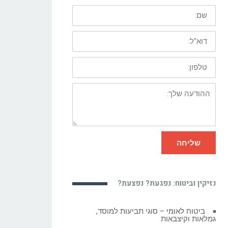
שם:
דוא"ל:
טלפון:
ההודעה
שלך:
שליחה
נזיקין וביטוח: נפגעת? נפצעת?
ביטוח חובה לרכב – פיצויים על נזקי גוף
לאחר תאונת דרכים