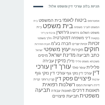
תגיות בלוג עורכי דין ומשפט אלול:
ביטוח לאומי
בית המשפט
אפוטרופוס
בית
בית משפט
בית
המשפט לענייני משפחה
גירושין
משפט השלום
גירושים
גניבת עין
דיני
דמוקרטיה
דיני משפחה
הליך משפטי
בנקאות
זכויות
חברה בע"מ
זכויות יוצרים
חובת הזהירות
חוקים
יעוץ משפטי
חקירות
ישראל
כתב תביעה
מדינת ישראל
מיסים
נזיקין
עבירה
נדל"ן
משכנתא
משפט פלילי
עורך דין
עורכי
פלילית
עופר סולר
דין
עורכי דין נזקי גוף
עורכי דין נזקי גוף
פיצויים
פסק דין
קניין רוחני
קניית
ערבות
רשלנות רפואית
רשויות המס
דירה
תביעה
תאונות דרכים
תאונות עבודה
משפטית
תביעת פיצויים