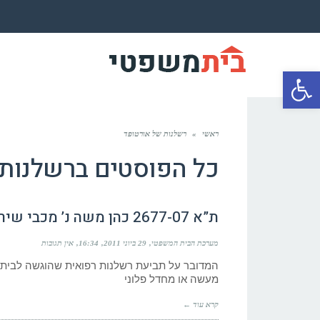
פתח סרגל נגישות
ראשי
»
רשלנות של אורטופד
כל הפוסטים ב
רשלנות 
ת”א 2677-07 כהן משה נ’ מכבי שירותי בריאות ואח’
מערכת הבית המשפטי
29 ביוני 2011
16:34
אין תגובות
המדובר על תביעת רשלנות רפואית שהוגשה לבית
מעשה או מחדל פלוני
קרא עוד ←