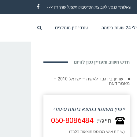
שאלות? כנס/י לקבוצת הפייסבוק תשאל עורך דין >>>
Facebook
ת ביממה
עורכי דין מומלצים
חדש חשוב ומעניין נכון להיום
שוויון בין גבר לאשה – ישראל 2010 –
מאמר דעה
ייעוץ משפטי בנושא ביטוח סיעודי
050-8086484
חייג/י:
(שירות אישי מבוסס תוצאות בלבד)