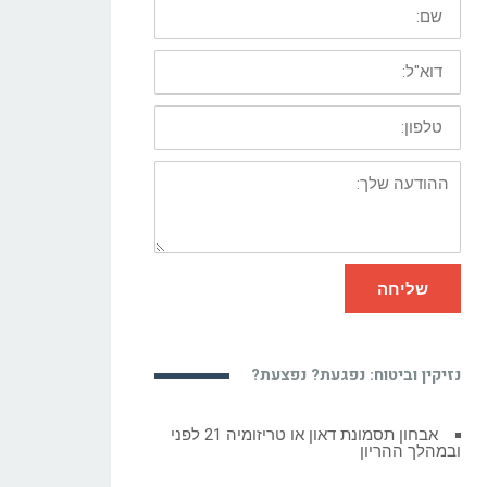
שם:
דוא"ל:
טלפון:
ההודעה
שלך:
שליחה
נזיקין וביטוח: נפגעת? נפצעת?
ביטוח לאומי – סוגי תביעות למוסד,
גמלאות וקיצבאות