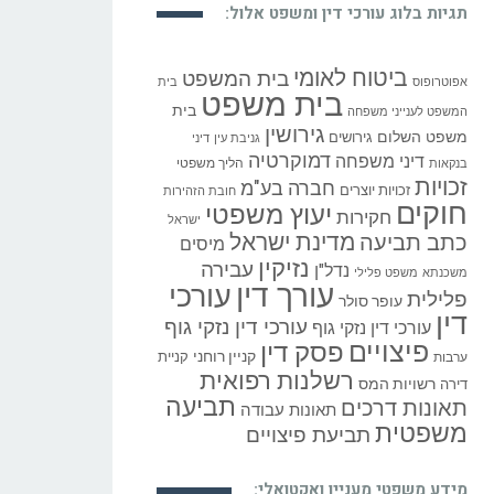
תגיות בלוג עורכי דין ומשפט אלול:
ביטוח לאומי
בית המשפט
אפוטרופוס
בית
בית משפט
בית
המשפט לענייני משפחה
גירושין
משפט השלום
גירושים
גניבת עין
דיני
דמוקרטיה
דיני משפחה
הליך משפטי
בנקאות
זכויות
חברה בע"מ
זכויות יוצרים
חובת הזהירות
חוקים
יעוץ משפטי
חקירות
ישראל
כתב תביעה
מדינת ישראל
מיסים
נזיקין
עבירה
נדל"ן
משכנתא
משפט פלילי
עורך דין
עורכי
פלילית
עופר סולר
דין
עורכי דין נזקי גוף
עורכי דין נזקי גוף
פיצויים
פסק דין
קניין רוחני
קניית
ערבות
רשלנות רפואית
רשויות המס
דירה
תביעה
תאונות דרכים
תאונות עבודה
משפטית
תביעת פיצויים
מידע משפטי מעניין ואקטואלי: