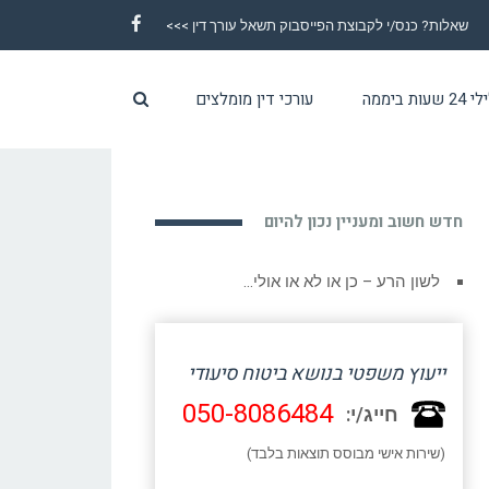
שאלות? כנס/י לקבוצת הפייסבוק תשאל עורך דין >>>
Facebook
ת ביממה
עורכי דין מומלצים
חדש חשוב ומעניין נכון להיום
לשון הרע – כן או לא או אולי…
ייעוץ משפטי בנושא ביטוח סיעודי
050-8086484
חייג/י:
(שירות אישי מבוסס תוצאות בלבד)