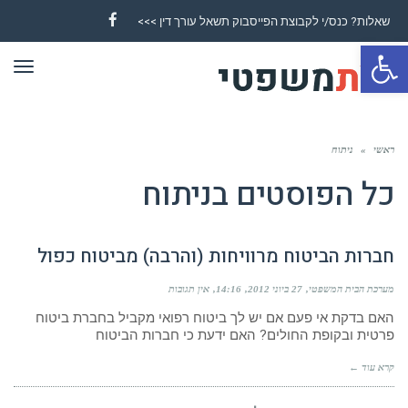
שאלות? כנס/י לקבוצת הפייסבוק תשאל עורך דין >>>
Facebook
פתח סרגל נגישות
תפר
ראשי
»
ניתוח
כל הפוסטים ב
ניתוח
חברות הביטוח מרוויחות (והרבה) מביטוח כפול
מערכת הבית המשפטי
27 ביוני 2012
14:16
אין תגובות
האם בדקת אי פעם אם יש לך ביטוח רפואי מקביל בחברת ביטוח
פרטית ובקופת החולים? האם ידעת כי חברות הביטוח
קרא עוד ←