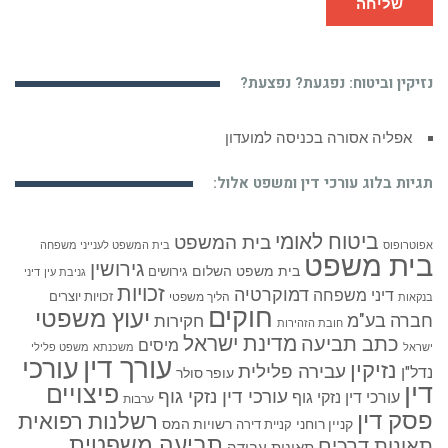
שליחה
נזיקין וביטוח: נפגעת? נפצעת?
אפליה אסורה בכניסה למועדון
תגיות בלוג עורכי דין ומשפט אלול:
ביטוח לאומי
בית המשפט
אפוטרופוס
בית המשפט לענייני משפחה
בית משפט
גירושין
בית משפט השלום
גירושים
גניבת עין
דיני
זכויות
דמוקרטיה
דיני משפחה
זכויות יוצרים
הליך משפטי
בנקאות
חוקים
יעוץ משפטי
חברה בע"מ
חקירות
חובת הזהירות
כתב תביעה
מדינת ישראל
מיסים
ישראל
משכנתא
משפט פלילי
עורך דין
עורכי
נזיקין
עבירה פלילית
נדל"ן
עופר סולר
דין
פיצויים
עורכי דין נזקי גוף
עורכי דין נזקי גוף
ערבות
פסק דין
רשלנות רפואית
קניין רוחני
רשויות המס
קניית דירה
תביעה משפטית
תאונות דרכים