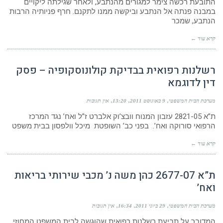
התובעת רכשה צימר למגורים מהנתבע, ולאחר שגילתה ליקויים
במבנה פנתה אל הנתבע וביקשה ממנו לתקנם. חרף פניותיה הרבות
הנתבע, שמכר
קרא עוד ←
רשלנות רפואית בבדיקת קולונוסקופיה – פסק
דין לדוגמא
מערכת הבית המשפטי
9 באוגוסט 2011
13:20
אין תגובות
ת”א 2821-05 עזבון המנוח וובצ’וק אלברט ז”ל ואח’ נגד המרכז
הרפואי סורוקה ואח’. בפני כב’ השופטת מיכל וולפסון בבית משפט
קרא עוד ←
ת”א 2677-07 כהן משה נ’ מכבי שירותי בריאות
ואח’
מערכת הבית המשפטי
29 ביוני 2011
16:34
אין תגובות
המדובר על תביעת רשלנות רפואית שהוגשה לבית המשפט המחוזי