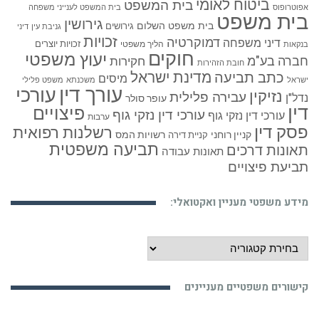
ביטוח לאומי
בית המשפט
אפוטרופוס
בית המשפט לענייני משפחה
בית משפט
גירושין
בית משפט השלום
גירושים
גניבת עין
דיני
זכויות
דמוקרטיה
דיני משפחה
זכויות יוצרים
הליך משפטי
בנקאות
חוקים
יעוץ משפטי
חברה בע"מ
חקירות
חובת הזהירות
כתב תביעה
מדינת ישראל
מיסים
ישראל
משכנתא
משפט פלילי
עורך דין
עורכי
נזיקין
עבירה פלילית
נדל"ן
עופר סולר
דין
פיצויים
עורכי דין נזקי גוף
עורכי דין נזקי גוף
ערבות
פסק דין
רשלנות רפואית
קניין רוחני
רשויות המס
קניית דירה
תביעה משפטית
תאונות דרכים
תאונות עבודה
תביעת פיצויים
מידע משפטי מעניין ואקטואלי:
מידע
משפטי
מעניין
קישורים משפטיים מעניינים
ואקטואלי: