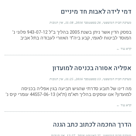
דמי לידה לאבות חד מיניים
מערכת הבית המשפטי
26 בספטמבר 2016
11:38
אין תגובות
בפסק הדין אשר ניתן בשנת 2005 בהליך ב”ל 943-07-12 פלוני נ’
המוסד לביטוח לאומי, קבע ביה”ד האזורי לעבודה בתל אביב
קרא עוד ←
אפליה אסורה בכניסה למועדון
מערכת הבית המשפטי
13 בספטמבר 2016
11:25
אין תגובות
מה דינו של תובע סדרתי שהגיש תביעה בגין אפליה בכניסה
למועדון? אנו עוסקים בהליך תא”מ (ת”א) 44557-06-13 עומרי קיס נ’
קרא עוד ←
הדרך החכמה לכתוב כתב הגנה
מערכת הבית המשפטי
25 באוגוסט 2016
12:27
אין תגובות