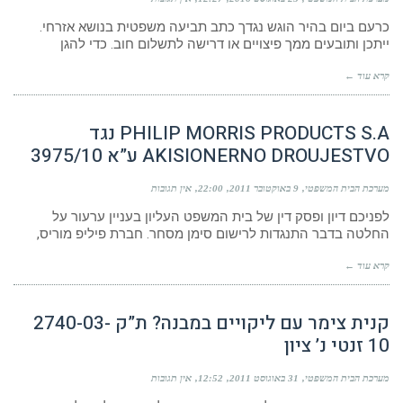
כרעם ביום בהיר הוגש נגדך כתב תביעה משפטית בנושא אזרחי.
ייתכן ותובעים ממך פיצויים או דרישה לתשלום חוב. כדי להגן
קרא עוד ←
PHILIP MORRIS PRODUCTS S.A נגד
AKISIONERNO DROUJESTVO ע”א 3975/10
מערכת הבית המשפטי
9 באוקטובר 2011
22:00
אין תגובות
לפניכם דיון ופסק דין של בית המשפט העליון בעניין ערעור על
החלטה בדבר התנגדות לרישום סימן מסחר. חברת פיליפ מוריס,
קרא עוד ←
קנית צימר עם ליקויים במבנה? ת”ק 2740-03-
10 זנטי נ’ ציון
מערכת הבית המשפטי
31 באוגוסט 2011
12:52
אין תגובות