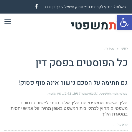
שאלות? כנס/י לקבוצת הפייסבוק תשאל עורך דין >>>
Facebook
פתח סרגל נגישות
תפר
ראשי
»
פסק דין
כל הפוסטים ב
פסק דין
גם חתימה על הסכם גישור אינה סוף פסוק!
מערכת הבית המשפטי
31 באוקטובר 2016
12:52
אין תגובות
הליך הגישור המשפטי הנו הליך אלטרנטיבי ליישוב סכסוכים
משפטיים מחוץ לכתלי בית המשפט באופן מהיר, זול וגמיש יחסית.
במסגרת הליך
קרא עוד ←