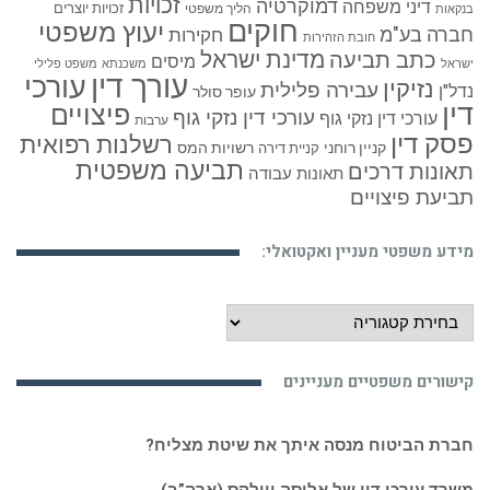
חוקים
יעוץ משפטי
חברה בע"מ
חקירות
חובת הזהירות
כתב תביעה
מדינת ישראל
מיסים
ישראל
משכנתא
משפט פלילי
עורך דין
עורכי
נזיקין
עבירה פלילית
נדל"ן
עופר סולר
דין
פיצויים
עורכי דין נזקי גוף
עורכי דין נזקי גוף
ערבות
פסק דין
רשלנות רפואית
קניין רוחני
רשויות המס
קניית דירה
תביעה משפטית
תאונות דרכים
תאונות עבודה
תביעת פיצויים
מידע משפטי מעניין ואקטואלי:
מידע
משפטי
מעניין
קישורים משפטיים מעניינים
ואקטואלי:
חברת הביטוח מנסה איתך את שיטת מצליח?
משרד עורכי דין של אליסה ווילקס (ארה”ב)