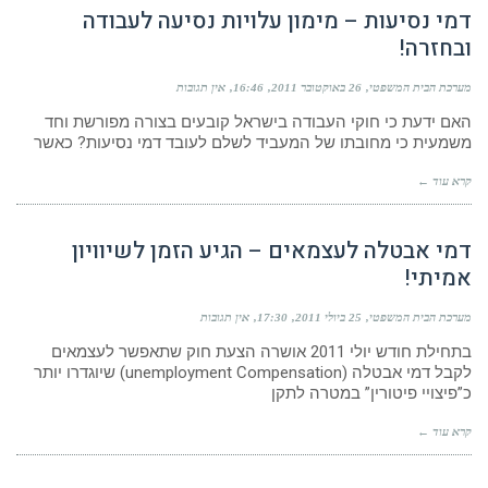
דמי נסיעות – מימון עלויות נסיעה לעבודה
ובחזרה!
מערכת הבית המשפטי
26 באוקטובר 2011
16:46
אין תגובות
האם ידעת כי חוקי העבודה בישראל קובעים בצורה מפורשת וחד
משמעית כי מחובתו של המעביד לשלם לעובד דמי נסיעות? כאשר
קרא עוד ←
דמי אבטלה לעצמאים – הגיע הזמן לשיוויון
אמיתי!
מערכת הבית המשפטי
25 ביולי 2011
17:30
אין תגובות
בתחילת חודש יולי 2011 אושרה הצעת חוק שתאפשר לעצמאים
לקבל דמי אבטלה (unemployment Compensation) שיוגדרו יותר
כ”פיצויי פיטורין” במטרה לתקן
קרא עוד ←