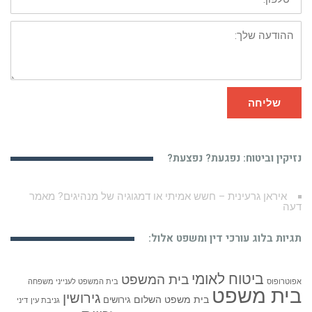
ההודעה
שלך:
שליחה
נזיקין וביטוח: נפגעת? נפצעת?
ניתוח הרמת חזה שגרם למנותחת לנזק
תגיות בלוג עורכי דין ומשפט אלול:
ביטוח לאומי
בית המשפט
אפוטרופוס
בית המשפט לענייני משפחה
בית משפט
גירושין
בית משפט השלום
גירושים
גניבת עין
דיני
זכויות
דמוקרטיה
דיני משפחה
זכויות יוצרים
הליך משפטי
בנקאות