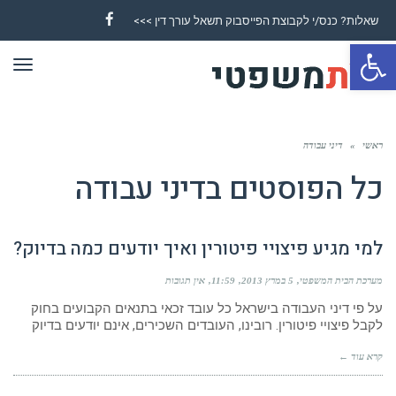
שאלות? כנס/י לקבוצת הפייסבוק תשאל עורך דין >>>
Facebook
פתח סרגל נגישות
תפר
ראשי
»
דיני עבודה
כל הפוסטים ב
דיני עבודה
למי מגיע פיצויי פיטורין ואיך יודעים כמה בדיוק?
מערכת הבית המשפטי
5 במרץ 2013
11:59
אין תגובות
על פי דיני העבודה בישראל כל עובד זכאי בתנאים הקבועים בחוק
לקבל פיצויי פיטורין. רובינו, העובדים השכירים, אינם יודעים בדיוק
קרא עוד ←