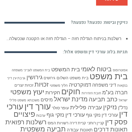
נזיקין וביטוח: נפגעת? נפצעת?
רשלנות בניתוח הגדלת חזה – הגדלת חזה או הקטנה שנכשלה…
תגיות בלוג עורכי דין ומשפט אלול:
ביטוח לאומי
בית המשפט
אפוטרופוס
בית המשפט לענייני משפחה
בית משפט
גירושין
בית משפט השלום
גירושים
גניבת עין
דיני
זכויות
דמוקרטיה
דיני משפחה
זכויות יוצרים
הליך משפטי
בנקאות
חוקים
יעוץ משפטי
חברה בע"מ
חקירות
חובת הזהירות
כתב תביעה
מדינת ישראל
מיסים
ישראל
משכנתא
משפט פלילי
עורך דין
עורכי
נזיקין
עבירה פלילית
נדל"ן
עופר סולר
דין
פיצויים
עורכי דין נזקי גוף
עורכי דין נזקי גוף
ערבות
פסק דין
רשלנות רפואית
קניין רוחני
רשויות המס
קניית דירה
תביעה משפטית
תאונות דרכים
תאונות עבודה