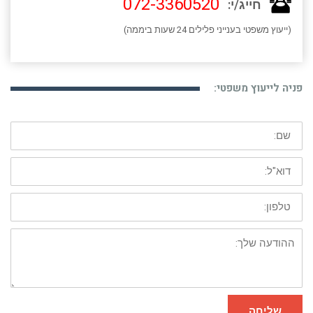
072-3360520
חייג/י:
(ייעוץ משפטי בענייני פלילים 24 שעות ביממה)
פניה לייעוץ משפטי:
שם:
דוא"ל:
טלפון:
ההודעה
שלך:
שליחה