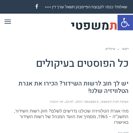
שאלות? כנס/י לקבוצת הפייסבוק תשאל עורך דין >>>
Facebook
פתח סרגל נגישות
תפר
ראשי
»
עיקולים
כל הפוסטים ב
עיקולים
יש לך חוב לרשות השידור? הכירו את אגרת
הטלוויזיה שלנו!
מערכת הבית המשפטי
6 בספטמבר 2011
22:07
אין תגובות
מהי אגרת הטלוויזיה שכולנו נדרשים לשלם? חוק רשות השידור,
התשכ”ה – 1965, מסמיך את הועד המנהל של רשות השידור
באישורו
קרא עוד ←