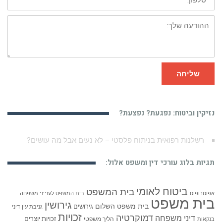
ההודעה
שלך:
שליחה
נזיקין וביטוח: נפגעת? נפצעת?
רשלנות רפואית באבחון סרטן האשכים
תגיות בלוג עורכי דין ומשפט אלול:
ביטוח לאומי
בית המשפט
אפוטרופוס
בית המשפט לענייני משפחה
בית משפט
גירושין
בית משפט השלום
גירושים
גניבת עין
דיני
זכויות
דמוקרטיה
דיני משפחה
זכויות יוצרים
הליך משפטי
בנקאות