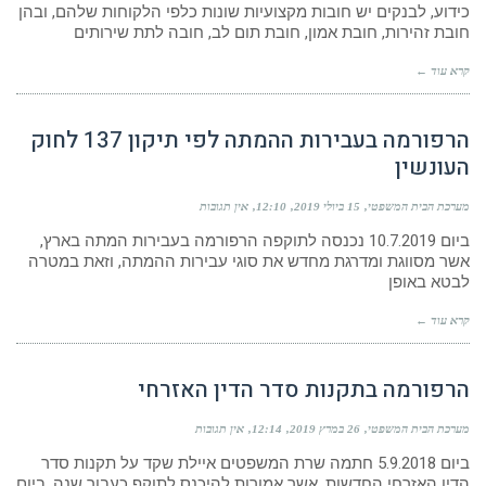
כידוע, לבנקים יש חובות מקצועיות שונות כלפי הלקוחות שלהם, ובהן
חובת זהירות, חובת אמון, חובת תום לב, חובה לתת שירותים
קרא עוד ←
הרפורמה בעבירות ההמתה לפי תיקון 137 לחוק
העונשין
מערכת הבית המשפטי
15 ביולי 2019
12:10
אין תגובות
ביום 10.7.2019 נכנסה לתוקפה הרפורמה בעבירות המתה בארץ,
אשר מסווגת ומדרגת מחדש את סוגי עבירות ההמתה, וזאת במטרה
לבטא באופן
קרא עוד ←
הרפורמה בתקנות סדר הדין האזרחי
מערכת הבית המשפטי
26 במרץ 2019
12:14
אין תגובות
ביום 5.9.2018 חתמה שרת המשפטים איילת שקד על תקנות סדר
הדין האזרחי החדשות, אשר אמורות להיכנס לתוקף כעבור שנה, ביום