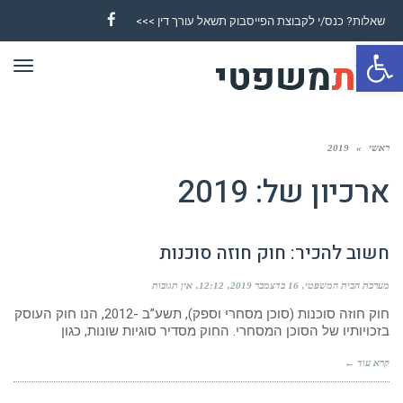
שאלות? כנס/י לקבוצת הפייסבוק תשאל עורך דין >>>
Facebook
פתח סרגל נגישות
תפר
ראשי
»
2019
ארכיון של:
2019
חשוב להכיר: חוק חוזה סוכנות
מערכת הבית המשפטי
16 בדצמבר 2019
12:12
אין תגובות
חוק חוזה סוכנות (סוכן מסחרי וספק), תשע”ב -2012, הנו חוק העוסק
בזכויותיו של הסוכן המסחרי. החוק מסדיר סוגיות שונות, כגון
קרא עוד ←