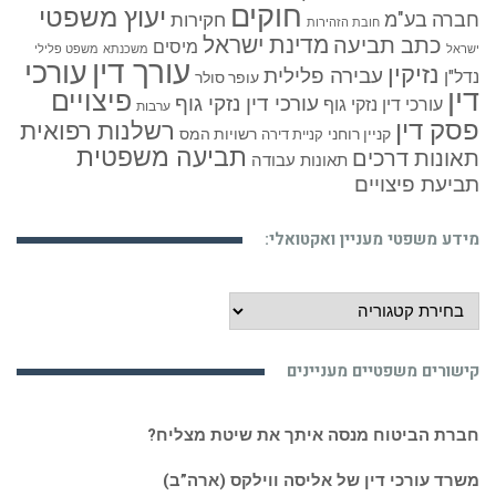
חוקים
יעוץ משפטי
חברה בע"מ
חקירות
חובת הזהירות
כתב תביעה
מדינת ישראל
מיסים
ישראל
משכנתא
משפט פלילי
עורך דין
עורכי
נזיקין
עבירה פלילית
נדל"ן
עופר סולר
דין
פיצויים
עורכי דין נזקי גוף
עורכי דין נזקי גוף
ערבות
פסק דין
רשלנות רפואית
קניין רוחני
רשויות המס
קניית דירה
תביעה משפטית
תאונות דרכים
תאונות עבודה
תביעת פיצויים
מידע משפטי מעניין ואקטואלי:
מידע
משפטי
מעניין
קישורים משפטיים מעניינים
ואקטואלי:
חברת הביטוח מנסה איתך את שיטת מצליח?
משרד עורכי דין של אליסה ווילקס (ארה”ב)