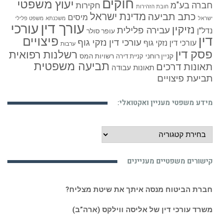
חוקים
יעוץ משפטי
חברה בע"מ
חקירות
חובת הזהירות
כתב תביעה
מדינת ישראל
מיסים
ישראל
משכנתא
משפט פלילי
עורך דין
עורכי
נזיקין
עבירה פלילית
נדל"ן
עופר סולר
דין
פיצויים
עורכי דין נזקי גוף
עורכי דין נזקי גוף
ערבות
פסק דין
רשלנות רפואית
קניין רוחני
רשויות המס
קניית דירה
תביעה משפטית
תאונות דרכים
תאונות עבודה
תביעת פיצויים
מידע משפטי מעניין ואקטואלי:
מידע
משפטי
מעניין
קישורים משפטיים מעניינים
ואקטואלי:
חברת הביטוח מנסה איתך את שיטת מצליח?
משרד עורכי דין של אליסה ווילקס (ארה”ב)