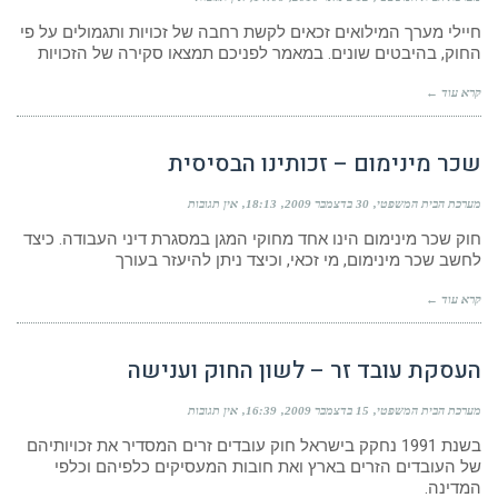
חיילי מערך המילואים זכאים לקשת רחבה של זכויות ותגמולים על פי
החוק, בהיבטים שונים. במאמר לפניכם תמצאו סקירה של הזכויות
קרא עוד ←
שכר מינימום – זכותינו הבסיסית
מערכת הבית המשפטי
30 בדצמבר 2009
18:13
אין תגובות
חוק שכר מינימום הינו אחד מחוקי המגן במסגרת דיני העבודה. כיצד
לחשב שכר מינימום, מי זכאי, וכיצד ניתן להיעזר בעורך
קרא עוד ←
העסקת עובד זר – לשון החוק וענישה
מערכת הבית המשפטי
15 בדצמבר 2009
16:39
אין תגובות
בשנת 1991 נחקק בישראל חוק עובדים זרים המסדיר את זכויותיהם
של העובדים הזרים בארץ ואת חובות המעסיקים כלפיהם וכלפי
המדינה.