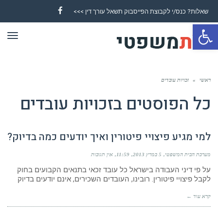
שאלות? כנס/י לקבוצת הפייסבוק תשאל עורך דין >>>
Facebook
פתח סרגל נגישות
תפר
ראשי
»
זכויות עובדים
כל הפוסטים ב
זכויות עובדים
למי מגיע פיצויי פיטורין ואיך יודעים כמה בדיוק?
מערכת הבית המשפטי
5 במרץ 2013
11:59
אין תגובות
על פי דיני העבודה בישראל כל עובד זכאי בתנאים הקבועים בחוק
לקבל פיצויי פיטורין. רובינו, העובדים השכירים, אינם יודעים בדיוק
קרא עוד ←