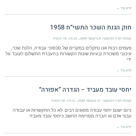
קרא עוד ←
חוק הגנת השכר התשי”ח 1958
מערכת הבית המשפטי
8 בדצמבר 2009
15:25
אין תגובות
פעמים רבות אנו נתקלים במקרים של סכסוכי עבודה, הלנת שכר,
עיכובי משכורת ובעיות שונות הקשורות בהעברת התשלום לעובד על
ידי
קרא עוד ←
יחסי עובד מעביד – הגדרה “אפורה”
מערכת הבית המשפטי
11 בנובמבר 2009
13:51
אין תגובות
כיום ישנם יחסי עבודה מסוגים רבים. לא כל התקשרות או עבודה
עבור אדם או חברה מסויימת תחשב כיחסי עובד מעביד.
קרא עוד ←