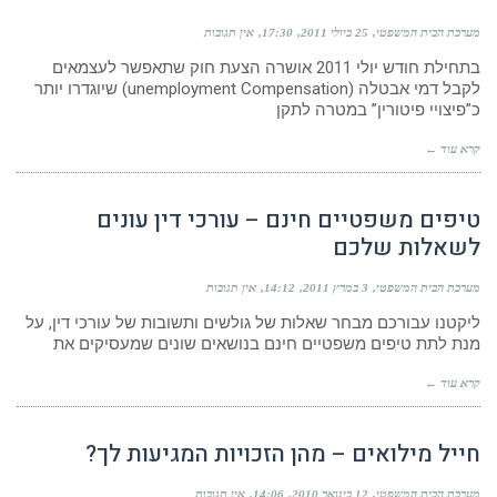
מערכת הבית המשפטי
25 ביולי 2011
17:30
אין תגובות
בתחילת חודש יולי 2011 אושרה הצעת חוק שתאפשר לעצמאים
לקבל דמי אבטלה (unemployment Compensation) שיוגדרו יותר
כ”פיצויי פיטורין” במטרה לתקן
קרא עוד ←
טיפים משפטיים חינם – עורכי דין עונים
לשאלות שלכם
מערכת הבית המשפטי
3 במרץ 2011
14:12
אין תגובות
ליקטנו עבורכם מבחר שאלות של גולשים ותשובות של עורכי דין, על
מנת לתת טיפים משפטיים חינם בנושאים שונים שמעסיקים את
קרא עוד ←
חייל מילואים – מהן הזכויות המגיעות לך?
מערכת הבית המשפטי
12 בינואר 2010
14:06
אין תגובות