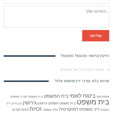
ההודעה
שלך:
שליחה
נזיקין וביטוח: נפגעת? נפצעת?
עורך דין לנזיקין – תאונות, פגיעות, תביעה ופיצויים
תגיות בלוג עורכי דין ומשפט אלול:
ביטוח לאומי
בית המשפט
אפוטרופוס
בית המשפט לענייני משפחה
בית משפט
גירושין
בית משפט השלום
גירושים
גניבת עין
דיני
זכויות
דמוקרטיה
דיני משפחה
זכויות יוצרים
הליך משפטי
בנקאות