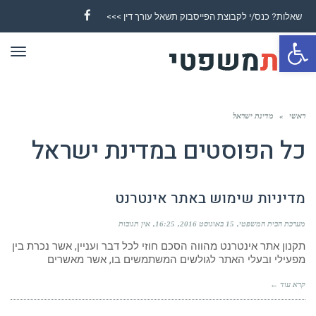
שאלות? כנס/י לקבוצת הפייסבוק תשאל עורך דין >>>
Facebook
פתח סרגל נגישות
תפר
ראשי
»
מדינת ישראל
כל הפוסטים ב
מדינת ישראל
מדיניות שימוש באתר אינטרנט
מערכת הבית המשפטי
15 באוגוסט 2016
16:25
אין תגובות
תקנון אתר אינטרנט מהווה הסכם חוזי לכל דבר ועניין, אשר נכרת בין
מפעילי ובעלי האתר לגולשים המשתמשים בו, אשר מאשרים
קרא עוד ←