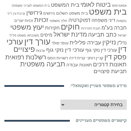
ביטוח לאומי
בית המשפט
אפוטרופוס
בית המשפט לענייני משפחה
בית משפט
גירושין
בית משפט השלום
גירושים
גניבת עין
דיני
זכויות
דמוקרטיה
דיני משפחה
זכויות יוצרים
הליך משפטי
בנקאות
חוקים
יעוץ משפטי
חברה בע"מ
חקירות
חובת הזהירות
כתב תביעה
מדינת ישראל
מיסים
ישראל
משכנתא
משפט פלילי
עורך דין
עורכי
נזיקין
עבירה פלילית
נדל"ן
עופר סולר
דין
פיצויים
עורכי דין נזקי גוף
עורכי דין נזקי גוף
ערבות
פסק דין
רשלנות רפואית
קניין רוחני
רשויות המס
קניית דירה
תביעה משפטית
תאונות דרכים
תאונות עבודה
תביעת פיצויים
מידע משפטי מעניין ואקטואלי:
מידע
משפטי
מעניין
קישורים משפטיים מעניינים
ואקטואלי: