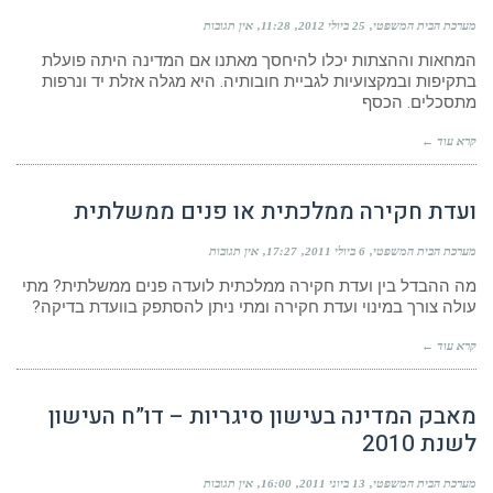
מערכת הבית המשפטי
25 ביולי 2012
11:28
אין תגובות
המחאות וההצתות יכלו להיחסך מאתנו אם המדינה היתה פועלת
בתקיפות ובמקצועיות לגביית חובותיה. היא מגלה אזלת יד ונרפות
מתסכלים. הכסף
קרא עוד ←
ועדת חקירה ממלכתית או פנים ממשלתית
מערכת הבית המשפטי
6 ביולי 2011
17:27
אין תגובות
מה ההבדל בין ועדת חקירה ממלכתית לועדה פנים ממשלתית? מתי
עולה צורך במינוי ועדת חקירה ומתי ניתן להסתפק בוועדת בדיקה?
קרא עוד ←
מאבק המדינה בעישון סיגריות – דו”ח העישון
לשנת 2010
מערכת הבית המשפטי
13 ביוני 2011
16:00
אין תגובות