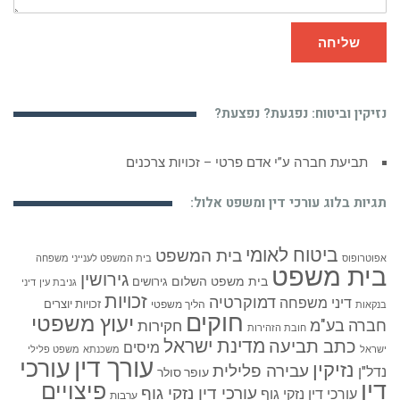
שליחה
נזיקין וביטוח: נפגעת? נפצעת?
תביעת חברה ע”י אדם פרטי – זכויות צרכנים
תגיות בלוג עורכי דין ומשפט אלול:
ביטוח לאומי
בית המשפט
אפוטרופוס
בית המשפט לענייני משפחה
בית משפט
גירושין
בית משפט השלום
גירושים
גניבת עין
דיני
זכויות
דמוקרטיה
דיני משפחה
זכויות יוצרים
הליך משפטי
בנקאות
חוקים
יעוץ משפטי
חברה בע"מ
חקירות
חובת הזהירות
כתב תביעה
מדינת ישראל
מיסים
ישראל
משכנתא
משפט פלילי
עורך דין
עורכי
נזיקין
עבירה פלילית
נדל"ן
עופר סולר
דין
פיצויים
עורכי דין נזקי גוף
עורכי דין נזקי גוף
ערבות