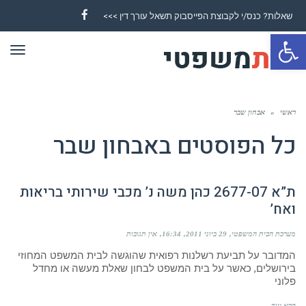
שאלות? כנס/י לקבוצת הפייסבוק תשאל עורך דין >>>
Facebook
פתח סרגל נגישות
תפר
ראשי
»
אבחון שבר
כל הפוסטים ב
אבחון שבר
ת”א 2677-07 כהן משה נ’ מכבי שירותי בריאות
ואח’
מערכת הבית המשפטי
29 ביוני 2011
16:34
אין תגובות
המדובר על תביעת רשלנות רפואית שהוגשה לבית המשפט המחוזי
בירושלים, כאשר על בית המשפט לבחון שאלת מעשה או מחדל
פלוני
קרא עוד ←