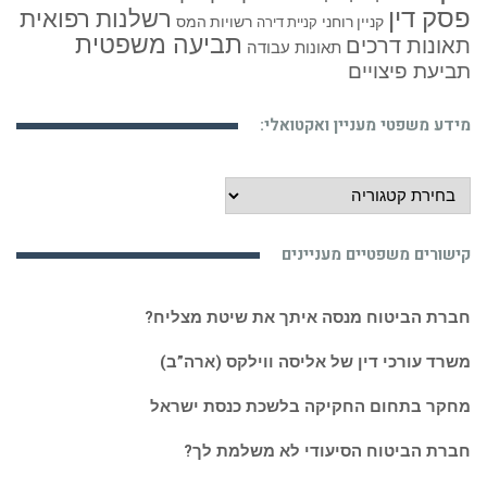
פסק דין
רשלנות רפואית
קניין רוחני
רשויות המס
קניית דירה
תביעה משפטית
תאונות דרכים
תאונות עבודה
תביעת פיצויים
מידע משפטי מעניין ואקטואלי:
מידע
משפטי
מעניין
קישורים משפטיים מעניינים
ואקטואלי:
חברת הביטוח מנסה איתך את שיטת מצליח?
משרד עורכי דין של אליסה ווילקס (ארה”ב)
מחקר בתחום החקיקה בלשכת כנסת ישראל
חברת הביטוח הסיעודי לא משלמת לך?