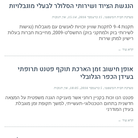
הנגשת הציוד ושירותי הסלולר לבעלי מוגבלויות
מערכת הבית המשפטי
15 בדצמבר 2016
15:14
אין תגובות
תקנות 9-4 לתקנות שוויון זכויות לאנשים עם מוגבלות (נגישות
לשירותי בזק ולמתקני בזק) התשס”ט-2009, מחייבות חברות בעלות
רישיון למתן שירות
קרא עוד ←
אופן חישוב זמן הארכת תוקף פטנט תרופתי
בעידן הכפר הגלובלי
מערכת הבית המשפטי
5 בדצמבר 2016
18:05
אין תגובות
פטנט הנו זכות בקניין רוחני אשר מעניקה הגנה משפטית על המצאה
חדשנית בתחום הטכנולוגי-תעשייתי, למשך תקופת זמן מוגבלת.
בעידן המודרני
קרא עוד ←