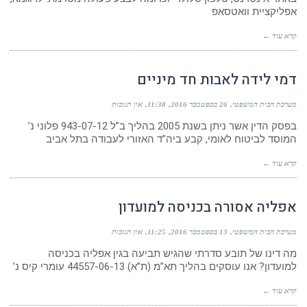
אפליקציית וואטסאפ
קרא עוד ←
דמי לידה לאבות חד מיניים
מערכת הבית המשפטי
26 בספטמבר 2016
11:38
אין תגובות
בפסק הדין אשר ניתן בשנת 2005 בהליך ב”ל 943-07-12 פלוני נ’
המוסד לביטוח לאומי, קבע ביה”ד האזורי לעבודה בתל אביב
קרא עוד ←
אפליה אסורה בכניסה למועדון
מערכת הבית המשפטי
13 בספטמבר 2016
11:25
אין תגובות
מה דינו של תובע סדרתי שהגיש תביעה בגין אפליה בכניסה
למועדון? אנו עוסקים בהליך תא”מ (ת”א) 44557-06-13 עומרי קיס נ’
קרא עוד ←