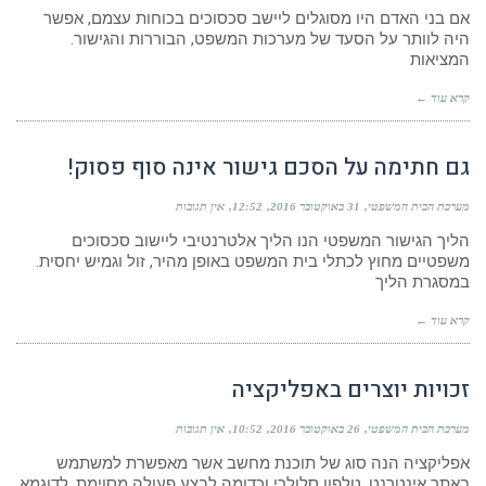
אם בני האדם היו מסוגלים ליישב סכסוכים בכוחות עצמם, אפשר
היה לוותר על הסעד של מערכות המשפט, הבוררות והגישור.
המציאות
קרא עוד ←
גם חתימה על הסכם גישור אינה סוף פסוק!
מערכת הבית המשפטי
31 באוקטובר 2016
12:52
אין תגובות
הליך הגישור המשפטי הנו הליך אלטרנטיבי ליישוב סכסוכים
משפטיים מחוץ לכתלי בית המשפט באופן מהיר, זול וגמיש יחסית.
במסגרת הליך
קרא עוד ←
זכויות יוצרים באפליקציה
מערכת הבית המשפטי
26 באוקטובר 2016
10:52
אין תגובות
אפליקציה הנה סוג של תוכנת מחשב אשר מאפשרת למשתמש
באתר אינטרנט, טלפון סלולרי וכדומה לבצע פעולה מסוימת. לדוגמא,