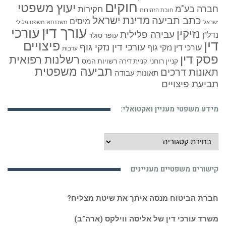
חוקים
יעוץ משפטי
חברה בע"מ
חקירות
חובת הזהירות
כתב תביעה
מדינת ישראל
מיסים
ישראל
משכנתא
משפט פלילי
עורך דין
עורכי
נזיקין
עבירה פלילית
נדל"ן
עופר סולר
דין
פיצויים
עורכי דין נזקי גוף
עורכי דין נזקי גוף
ערבות
פסק דין
רשלנות רפואית
קניין רוחני
רשויות המס
קניית דירה
תביעה משפטית
תאונות דרכים
תאונות עבודה
תביעת פיצויים
מידע משפטי מעניין ואקטואלי:
מידע
משפטי
מעניין
קישורים משפטיים מעניינים
ואקטואלי:
חברת הביטוח מנסה איתך את שיטת מצליח?
משרד עורכי דין של אליסה ווילקס (ארה”ב)