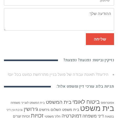
ההודעה
שלך:
שליחה
נזיקין וביטוח: נפגעת? נפצעת?
רשלנות בניתוח הגדלת חזה – הגדלת חזה או הקטנה שנכשלה…
תגיות בלוג עורכי דין ומשפט אלול:
ביטוח לאומי
בית המשפט
אפוטרופוס
בית המשפט לענייני משפחה
בית משפט
גירושין
בית משפט השלום
גירושים
גניבת עין
דיני
זכויות
דמוקרטיה
דיני משפחה
זכויות יוצרים
הליך משפטי
בנקאות