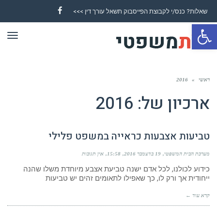
שאלות? כנס/י לקבוצת הפייסבוק תשאל עורך דין >>>
Facebook
פתח סרגל נגישות
תפר
ראשי
»
2016
ארכיון של:
2016
טביעות אצבעות כראייה במשפט פלילי
מערכת הבית המשפטי
19 בדצמבר 2016
15:58
אין תגובות
כידוע לכולנו, לכל אדם ישנה טביעת אצבע מיוחדת משלו שהנה
ייחודית אך ורק לו, כך שאפילו לתאומים זהים יש טביעות
קרא עוד ←